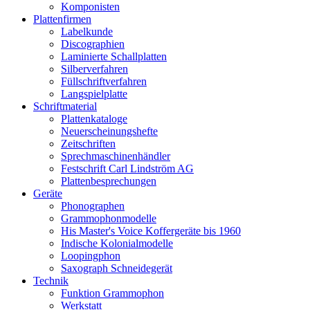
Komponisten
Plattenfirmen
Labelkunde
Discographien
Laminierte Schallplatten
Silberverfahren
Füllschriftverfahren
Langspielplatte
Schriftmaterial
Plattenkataloge
Neuerscheinungshefte
Zeitschriften
Sprechmaschinenhändler
Festschrift Carl Lindström AG
Plattenbesprechungen
Geräte
Phonographen
Grammophonmodelle
His Master's Voice Koffergeräte bis 1960
Indische Kolonialmodelle
Loopingphon
Saxograph Schneidegerät
Technik
Funktion Grammophon
Werkstatt