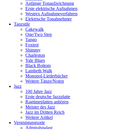
Anfänge Tonaufzeichnung
Erste elektrische Aufnahmen
Westrex Aufnahmeverfahren
Elektrische Tonabnehmer
Tanzstile
Cakewalk
One/Two Step
Tango
Foxtrot
Shimmy
Charleston
Yale Blues
Black Bottom
Lambeth Walk
Monopol-Liederbücher
Weitere Tänze/Noten
Jazz
100 Jahre Jazz
Erste deutsche Jazzplatte
Ragtimeplatten anhören
Meister des Jazz
Jazz im Dritten Reich
Weitere Artikel
Vergnügungsorte
Admiralspalast