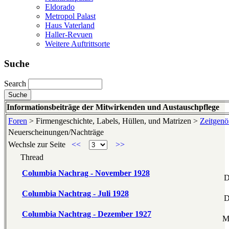
Eldorado
Metropol Palast
Haus Vaterland
Haller-Revuen
Weitere Auftrittsorte
Suche
Search
Informationsbeiträge der Mitwirkenden und Austauschpflege
Foren
> Firmengeschichte, Labels, Hüllen, und Matrizen >
Zeitgenös
Neuerscheinungen/Nachträge
Wechsle zur Seite
<<
>>
Thread
Columbia Nachrag - November 1928
D
Columbia Nachtrag - Juli 1928
D
Columbia Nachtrag - Dezember 1927
M