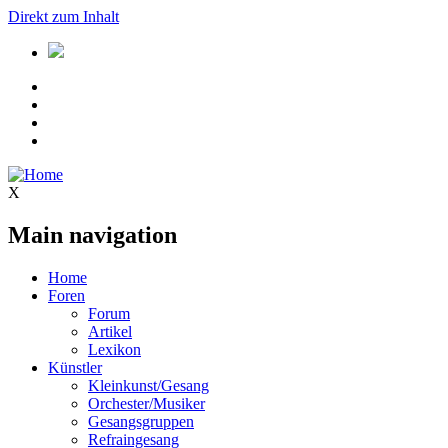
Direkt zum Inhalt
X
Main navigation
Home
Foren
Forum
Artikel
Lexikon
Künstler
Kleinkunst/Gesang
Orchester/Musiker
Gesangsgruppen
Refraingesang