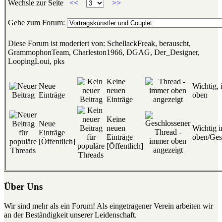
Wechsle zur Seite
<<
>>
Gehe zum Forum:
Diese Forum ist moderiert von: SchellackFreak, berauscht,
GrammophonTeam, Charleston1966, DGAG, Der_Designer,
LoopingLoui, pks
Keine
Neue
Wichtig,
neuen
Einträge
oben
Einträge
Keine
Neue
neuen
Wichtig 
Einträge
Einträge
oben/Ges
[Öffentlich]
[Öffentlich]
Über Uns
Wir sind mehr als ein Forum! Als eingetragener Verein arbeiten wir
an der Beständigkeit unserer Leidenschaft.