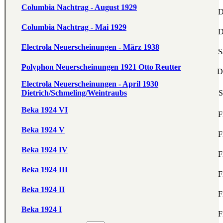
Columbia Nachtrag - August 1929
D
Columbia Nachtrag - Mai 1929
D
Electrola Neuerscheinungen - März 1938
S
Polyphon Neuerscheinungen 1921 Otto Reutter
D
Electrola Neuerscheinungen - April 1930
Dietrich/Schmeling/Weintraubs
S
Beka 1924 VI
F
Beka 1924 V
F
Beka 1924 IV
F
Beka 1924 III
F
Beka 1924 II
F
Beka 1924 I
F