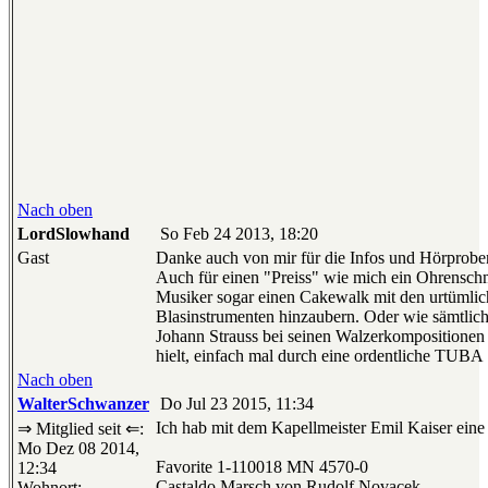
Nach oben
LordSlowhand
So Feb 24 2013, 18:20
Gast
Danke auch von mir für die Infos und Hörprobe
Auch für einen "Preiss" wie mich ein Ohrensch
Musiker sogar einen Cakewalk mit den urtümlic
Blasinstrumenten hinzaubern. Oder wie sämtliche
Johann Strauss bei seinen Walzerkompositionen f
hielt, einfach mal durch eine ordentliche TUBA 
Nach oben
WalterSchwanzer
Do Jul 23 2015, 11:34
Ich hab mit dem Kapellmeister Emil Kaiser eine
⇒ Mitglied seit ⇐:
Mo Dez 08 2014,
Favorite 1-110018 MN 4570-0
12:34
Castaldo Marsch von Rudolf Novacek
Wohnort: