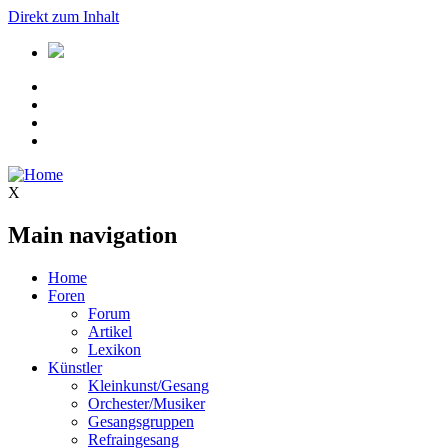
Direkt zum Inhalt
X
Main navigation
Home
Foren
Forum
Artikel
Lexikon
Künstler
Kleinkunst/Gesang
Orchester/Musiker
Gesangsgruppen
Refraingesang