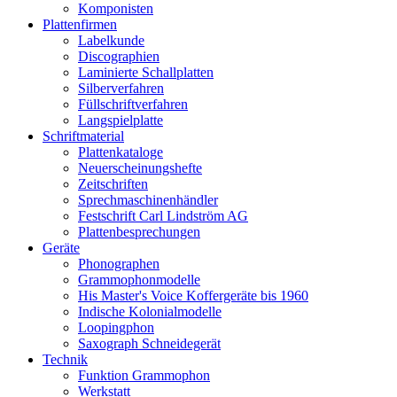
Komponisten
Plattenfirmen
Labelkunde
Discographien
Laminierte Schallplatten
Silberverfahren
Füllschriftverfahren
Langspielplatte
Schriftmaterial
Plattenkataloge
Neuerscheinungshefte
Zeitschriften
Sprechmaschinenhändler
Festschrift Carl Lindström AG
Plattenbesprechungen
Geräte
Phonographen
Grammophonmodelle
His Master's Voice Koffergeräte bis 1960
Indische Kolonialmodelle
Loopingphon
Saxograph Schneidegerät
Technik
Funktion Grammophon
Werkstatt