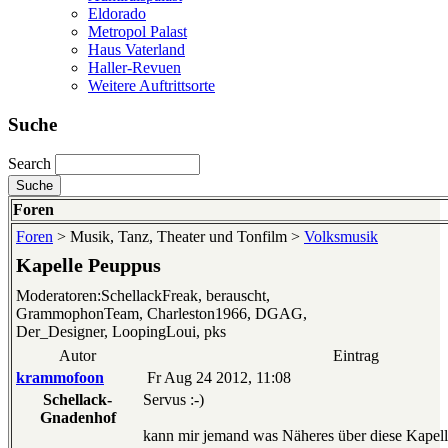
Eldorado
Metropol Palast
Haus Vaterland
Haller-Revuen
Weitere Auftrittsorte
Suche
Search
Foren
Foren
> Musik, Tanz, Theater und Tonfilm >
Volksmusik
Kapelle Peuppus
Moderatoren:SchellackFreak, berauscht,
GrammophonTeam, Charleston1966, DGAG,
Der_Designer, LoopingLoui, pks
Autor
Eintrag
krammofoon
Fr Aug 24 2012, 11:08
Schellack-
Servus :-)
Gnadenhof
kann mir jemand was Näheres über diese Kapell