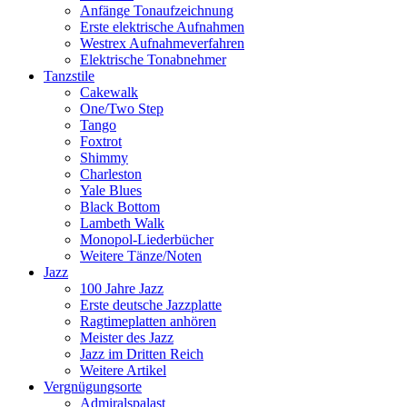
Anfänge Tonaufzeichnung
Erste elektrische Aufnahmen
Westrex Aufnahmeverfahren
Elektrische Tonabnehmer
Tanzstile
Cakewalk
One/Two Step
Tango
Foxtrot
Shimmy
Charleston
Yale Blues
Black Bottom
Lambeth Walk
Monopol-Liederbücher
Weitere Tänze/Noten
Jazz
100 Jahre Jazz
Erste deutsche Jazzplatte
Ragtimeplatten anhören
Meister des Jazz
Jazz im Dritten Reich
Weitere Artikel
Vergnügungsorte
Admiralspalast