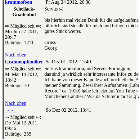
krammofoon
Fr Aug 24 2012, 20:38
Schellack-
Servus :-)
Gnadenhof
bis hierhin mal vielen Dank für die aufgelaufen
hilfreich sind sie alle für mich und bringen mich
⇒ Mitglied seit ⇐:
gutes Stück weiter.
Mo Jun 27 2011,
20:47
Gruss
Beiträge: 1211
Georg
Nach oben
Grammophoniker
Sa Dez 01 2012, 15:40
Servus krammofoon,und Servus Formiggini,
⇒ Mitglied seit ⇐:
das sind ja wirklich sehr interessante Infos zu 
Mi Mär 14 2012,
Ich habe von dieser Kapelle auch noch etliche 
18:42
meiner Sammlung. Zwei ihrer Aufnahmen (Lab
Beiträge: 70
Record" ca. 1910) habe ich jetzt auf You Tube ve
Münchener Ländler / Wia da Schimmi todt is g´
Nach oben
_-_-_
So Dez 02 2012, 13:41
⇒ Mitglied seit ⇐:
Do Mai 12 2011,
09:46
Beiträge: 255