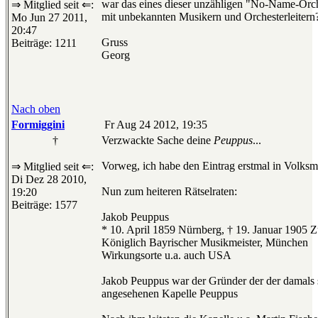
war das eines dieser unzähligen "No-Name-Orch
⇒ Mitglied seit ⇐:
mit unbekannten Musikern und Orchesterleitern
Mo Jun 27 2011,
20:47
Gruss
Beiträge: 1211
Georg
Nach oben
Formiggini
Fr Aug 24 2012, 19:35
†
Verzwackte Sache deine
Peuppus
...
Vorweg, ich habe den Eintrag erstmal in Volksm
⇒ Mitglied seit ⇐:
Di Dez 28 2010,
Nun zum heiteren Rätselraten:
19:20
Beiträge: 1577
Jakob Peuppus
* 10. April 1859 Nürnberg, † 19. Januar 1905 Z
Königlich Bayrischer Musikmeister, München
Wirkungsorte u.a. auch USA
Jakob Peuppus war der Gründer der der damals 
angesehenen Kapelle Peuppus