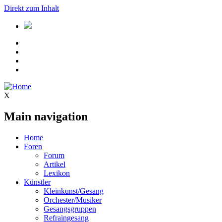
Direkt zum Inhalt
X
Main navigation
Home
Foren
Forum
Artikel
Lexikon
Künstler
Kleinkunst/Gesang
Orchester/Musiker
Gesangsgruppen
Refraingesang