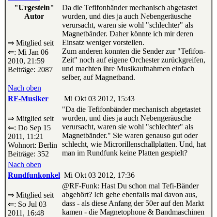
"Urgestein"
Da die Tefifonbänder mechanisch abgetastet
Autor
wurden, und dies ja auch Nebengeräusche
verursacht, waren sie wohl "schlechter" als
Magnetbänder. Daher könnte ich mir deren
Einsatz weniger vorstellen.
⇒ Mitglied seit
Zum anderen konnten die Sender zur "Tefifon-
⇐: Mi Jan 06
Zeit" noch auf eigene Orchester zurückgreifen,
2010, 21:59
und machten ihre Musikaufnahmen einfach
Beiträge: 2087
selber, auf Magnetband.
Nach oben
RF-Musiker
Mi Okt 03 2012, 15:43
"Da die Tefifonbänder mechanisch abgetastet
wurden, und dies ja auch Nebengeräusche
⇒ Mitglied seit
verursacht, waren sie wohl "schlechter" als
⇐: Do Sep 15
Magnetbänder." Sie waren genauso gut oder
2011, 11:21
schlecht, wie Microrillenschallplatten. Und, hat
Wohnort: Berlin
man im Rundfunk keine Platten gespielt?
Beiträge: 352
Nach oben
Rundfunkonkel
Mi Okt 03 2012, 17:36
@RF-Funk: Hast Du schon mal Tefi-Bänder
abgehört? Ich gehe ebenfalls mal davon aus,
⇒ Mitglied seit
dass - als diese Anfang der 50er auf den Markt
⇐: So Jul 03
kamen - die Magnetophone & Bandmaschinen
2011, 16:48