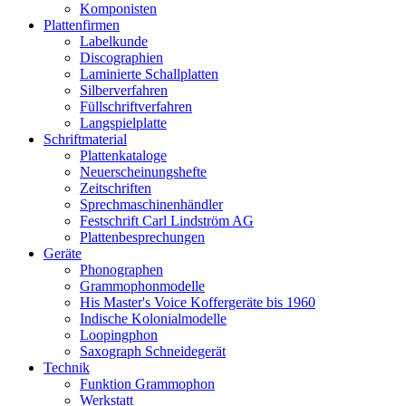
Komponisten
Plattenfirmen
Labelkunde
Discographien
Laminierte Schallplatten
Silberverfahren
Füllschriftverfahren
Langspielplatte
Schriftmaterial
Plattenkataloge
Neuerscheinungshefte
Zeitschriften
Sprechmaschinenhändler
Festschrift Carl Lindström AG
Plattenbesprechungen
Geräte
Phonographen
Grammophonmodelle
His Master's Voice Koffergeräte bis 1960
Indische Kolonialmodelle
Loopingphon
Saxograph Schneidegerät
Technik
Funktion Grammophon
Werkstatt