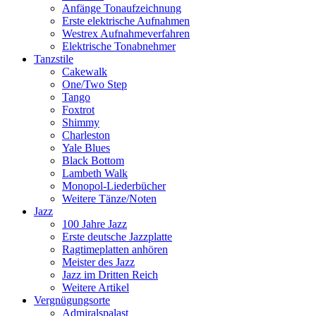
Anfänge Tonaufzeichnung
Erste elektrische Aufnahmen
Westrex Aufnahmeverfahren
Elektrische Tonabnehmer
Tanzstile
Cakewalk
One/Two Step
Tango
Foxtrot
Shimmy
Charleston
Yale Blues
Black Bottom
Lambeth Walk
Monopol-Liederbücher
Weitere Tänze/Noten
Jazz
100 Jahre Jazz
Erste deutsche Jazzplatte
Ragtimeplatten anhören
Meister des Jazz
Jazz im Dritten Reich
Weitere Artikel
Vergnügungsorte
Admiralspalast