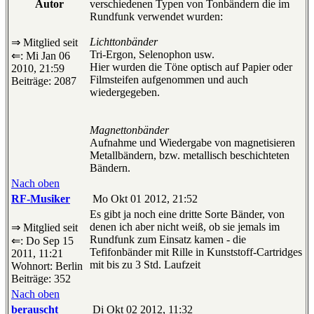
Autor
verschiedenen Typen von Tonbändern die im
Rundfunk verwendet wurden:
Lichttonbänder
⇒ Mitglied seit
Tri-Ergon, Selenophon usw.
⇐: Mi Jan 06
Hier wurden die Töne optisch auf Papier oder
2010, 21:59
Filmsteifen aufgenommen und auch
Beiträge: 2087
wiedergegeben.
Magnettonbänder
Aufnahme und Wiedergabe von magnetisieren
Metallbändern, bzw. metallisch beschichteten
Bändern.
Nach oben
RF-Musiker
Mo Okt 01 2012, 21:52
Es gibt ja noch eine dritte Sorte Bänder, von
denen ich aber nicht weiß, ob sie jemals im
⇒ Mitglied seit
Rundfunk zum Einsatz kamen - die
⇐: Do Sep 15
Tefifonbänder mit Rille in Kunststoff-Cartridges
2011, 11:21
mit bis zu 3 Std. Laufzeit
Wohnort: Berlin
Beiträge: 352
Nach oben
berauscht
Di Okt 02 2012, 11:32