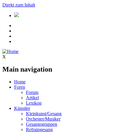
Direkt zum Inhalt
X
Main navigation
Home
Foren
Forum
Artikel
Lexikon
Künstler
Kleinkunst/Gesang
Orchester/Musiker
Gesangsgruppen
Refraingesang