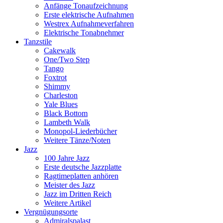
Anfänge Tonaufzeichnung
Erste elektrische Aufnahmen
Westrex Aufnahmeverfahren
Elektrische Tonabnehmer
Tanzstile
Cakewalk
One/Two Step
Tango
Foxtrot
Shimmy
Charleston
Yale Blues
Black Bottom
Lambeth Walk
Monopol-Liederbücher
Weitere Tänze/Noten
Jazz
100 Jahre Jazz
Erste deutsche Jazzplatte
Ragtimeplatten anhören
Meister des Jazz
Jazz im Dritten Reich
Weitere Artikel
Vergnügungsorte
Admiralspalast