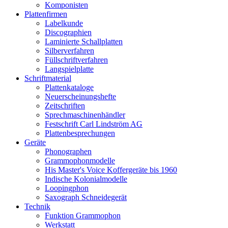
Komponisten
Plattenfirmen
Labelkunde
Discographien
Laminierte Schallplatten
Silberverfahren
Füllschriftverfahren
Langspielplatte
Schriftmaterial
Plattenkataloge
Neuerscheinungshefte
Zeitschriften
Sprechmaschinenhändler
Festschrift Carl Lindström AG
Plattenbesprechungen
Geräte
Phonographen
Grammophonmodelle
His Master's Voice Koffergeräte bis 1960
Indische Kolonialmodelle
Loopingphon
Saxograph Schneidegerät
Technik
Funktion Grammophon
Werkstatt