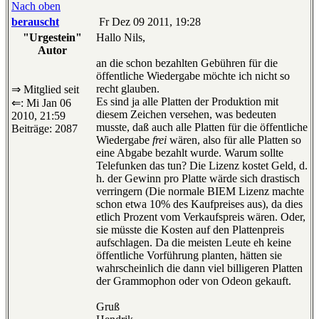
Nach oben
berauscht
Fr Dez 09 2011, 19:28
"Urgestein"
Hallo Nils,
Autor
an die schon bezahlten Gebühren für die
öffentliche Wiedergabe möchte ich nicht so
recht glauben.
⇒ Mitglied seit
Es sind ja alle Platten der Produktion mit
⇐: Mi Jan 06
diesem Zeichen versehen, was bedeuten
2010, 21:59
musste, daß auch alle Platten für die öffentliche
Beiträge: 2087
Wiedergabe
frei
wären, also für alle Platten so
eine Abgabe bezahlt wurde. Warum sollte
Telefunken das tun? Die Lizenz kostet Geld, d.
h. der Gewinn pro Platte wärde sich drastisch
verringern (Die normale BIEM Lizenz machte
schon etwa 10% des Kaufpreises aus), da dies
etlich Prozent vom Verkaufspreis wären. Oder,
sie müsste die Kosten auf den Plattenpreis
aufschlagen. Da die meisten Leute eh keine
öffentliche Vorführung planten, hätten sie
wahrscheinlich die dann viel billigeren Platten
der Grammophon oder von Odeon gekauft.
Gruß