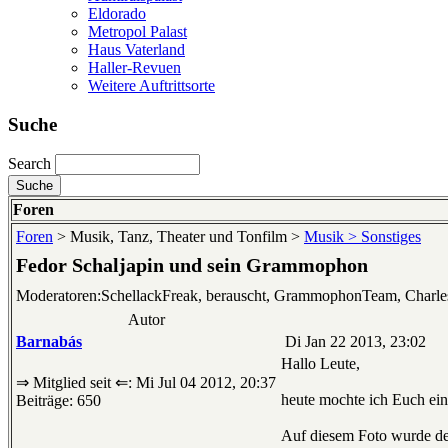
Eldorado
Metropol Palast
Haus Vaterland
Haller-Revuen
Weitere Auftrittsorte
Suche
Search
Foren
Foren
> Musik, Tanz, Theater und Tonfilm >
Musik > Sonstiges
Fedor Schaljapin und sein Grammophon
Moderatoren:SchellackFreak, berauscht, GrammophonTeam, Charl
Autor
Barnabás
Di Jan 22 2013, 23:02
Hallo Leute,
⇒ Mitglied seit ⇐: Mi Jul 04 2012, 20:37
heute mochte ich Euch ei
Beiträge: 650
Auf diesem Foto wurde der