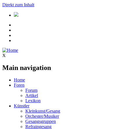
Direkt zum Inhalt
X
Main navigation
Home
Foren
Forum
Artikel
Lexikon
Künstler
Kleinkunst/Gesang
Orchester/Musiker
Gesangsgruppen
Refraingesang