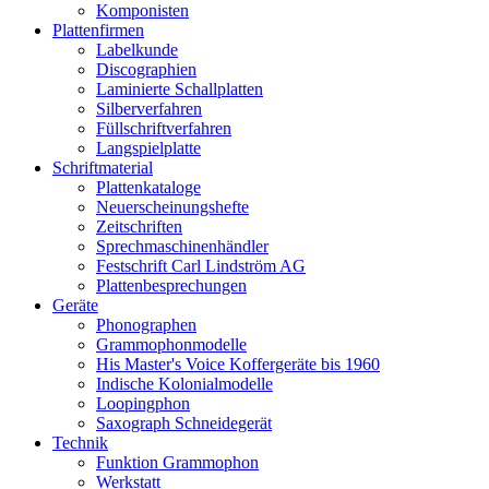
Komponisten
Plattenfirmen
Labelkunde
Discographien
Laminierte Schallplatten
Silberverfahren
Füllschriftverfahren
Langspielplatte
Schriftmaterial
Plattenkataloge
Neuerscheinungshefte
Zeitschriften
Sprechmaschinenhändler
Festschrift Carl Lindström AG
Plattenbesprechungen
Geräte
Phonographen
Grammophonmodelle
His Master's Voice Koffergeräte bis 1960
Indische Kolonialmodelle
Loopingphon
Saxograph Schneidegerät
Technik
Funktion Grammophon
Werkstatt