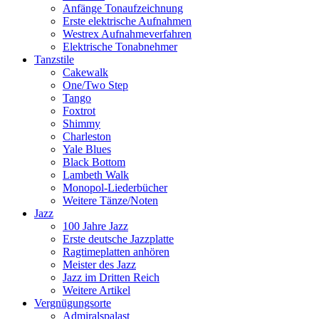
Anfänge Tonaufzeichnung
Erste elektrische Aufnahmen
Westrex Aufnahmeverfahren
Elektrische Tonabnehmer
Tanzstile
Cakewalk
One/Two Step
Tango
Foxtrot
Shimmy
Charleston
Yale Blues
Black Bottom
Lambeth Walk
Monopol-Liederbücher
Weitere Tänze/Noten
Jazz
100 Jahre Jazz
Erste deutsche Jazzplatte
Ragtimeplatten anhören
Meister des Jazz
Jazz im Dritten Reich
Weitere Artikel
Vergnügungsorte
Admiralspalast