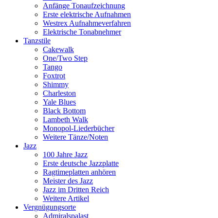
Anfänge Tonaufzeichnung
Erste elektrische Aufnahmen
Westrex Aufnahmeverfahren
Elektrische Tonabnehmer
Tanzstile
Cakewalk
One/Two Step
Tango
Foxtrot
Shimmy
Charleston
Yale Blues
Black Bottom
Lambeth Walk
Monopol-Liederbücher
Weitere Tänze/Noten
Jazz
100 Jahre Jazz
Erste deutsche Jazzplatte
Ragtimeplatten anhören
Meister des Jazz
Jazz im Dritten Reich
Weitere Artikel
Vergnügungsorte
Admiralspalast