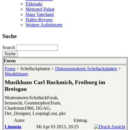
Eldorado
Metropol Palast
Haus Vaterland
Haller-Revuen
Weitere Auftrittsorte
Suche
Search
Foren
Foren
> Schellackplatten >
Diskussionskreis Schellackplatten
>
Musikhäuser
Musikhaus Carl Ruckmich, Freiburg im
Breisgau
Moderatoren:SchellackFreak,
berauscht, GrammophonTeam,
Charleston1966, DGAG,
Der_Designer, LoopingLoui, pks
Autor
Eintrag
Limania
Mi Apr 03 2013, 20:25