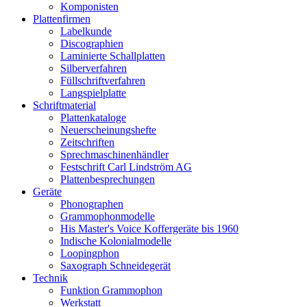
Komponisten
Plattenfirmen
Labelkunde
Discographien
Laminierte Schallplatten
Silberverfahren
Füllschriftverfahren
Langspielplatte
Schriftmaterial
Plattenkataloge
Neuerscheinungshefte
Zeitschriften
Sprechmaschinenhändler
Festschrift Carl Lindström AG
Plattenbesprechungen
Geräte
Phonographen
Grammophonmodelle
His Master's Voice Koffergeräte bis 1960
Indische Kolonialmodelle
Loopingphon
Saxograph Schneidegerät
Technik
Funktion Grammophon
Werkstatt