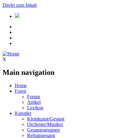
Direkt zum Inhalt
X
Main navigation
Home
Foren
Forum
Artikel
Lexikon
Künstler
Kleinkunst/Gesang
Orchester/Musiker
Gesangsgruppen
Refraingesang