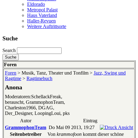
Eldorado
Metropol Palast
Haus Vaterland
Haller-Revuen
Weitere Auftrittsorte
Suche
Search
Foren
Foren
> Musik, Tanz, Theater und Tonfilm >
Jazz, Swing und
Ragtime
>
Ragtimebuch
Anona
Moderatoren:SchellackFreak,
berauscht, GrammophonTeam,
Charleston1966, DGAG,
Der_Designer, LoopingLoui, pks
Autor
Eintrag
GrammophonTeam
Do Mai 09 2013, 19:27
Seitenbetreiber
Von
krammofoon
kommt dieser schöne