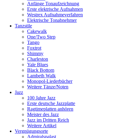
Anfänge Tonaufzeichnung
Erste elektrische Aufnahmen
Westrex Aufnahmeverfahren
Elektrische Tonabnehmer
Tanzstile
Cakewalk
One/Two Step
Tango
Foxtrot
Shimmy
Charleston
Yale Blues
Black Bottom
Lambeth Walk
Monopol-Liederbücher
Weitere Tänze/Noten
Jazz
100 Jahre Jazz
Erste deutsche Jazzplatte
Ragtimeplatten anhören
Meister des Jazz
Jazz im Dritten Reich
Weitere Artikel
Vergnügungsorte
Admiralspalast