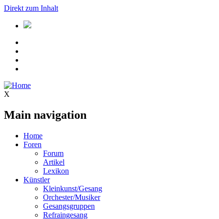
Direkt zum Inhalt
X
Main navigation
Home
Foren
Forum
Artikel
Lexikon
Künstler
Kleinkunst/Gesang
Orchester/Musiker
Gesangsgruppen
Refraingesang