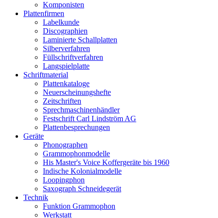
Komponisten
Plattenfirmen
Labelkunde
Discographien
Laminierte Schallplatten
Silberverfahren
Füllschriftverfahren
Langspielplatte
Schriftmaterial
Plattenkataloge
Neuerscheinungshefte
Zeitschriften
Sprechmaschinenhändler
Festschrift Carl Lindström AG
Plattenbesprechungen
Geräte
Phonographen
Grammophonmodelle
His Master's Voice Koffergeräte bis 1960
Indische Kolonialmodelle
Loopingphon
Saxograph Schneidegerät
Technik
Funktion Grammophon
Werkstatt