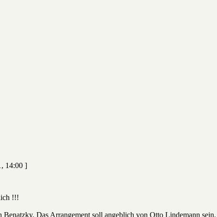
1, 14:00 ]
ich !!!
 Benatzky. Das Arrangement soll angeblich von Otto Lindemann sein. Da