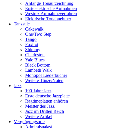
Anfänge Tonaufzeichnung
Erste elektrische Aufnahmen
Westrex Aufnahmeverfahren
Elektrische Tonabnehmer
Tanzstile
Cakewalk
One/Two Step
Tango
Foxtrot
Shimmy
Charleston
Yale Blues
Black Bottom
Lambeth Walk
Monopol-Liederbücher
Weitere Tänze/Noten
Jazz
100 Jahre Jazz
Erste deutsche Jazzplatte
Ragtimeplatten anhören
Meister des Jazz
Jazz im Dritten Reich
Weitere Artikel
Vergnügungsorte
Admiralspalast