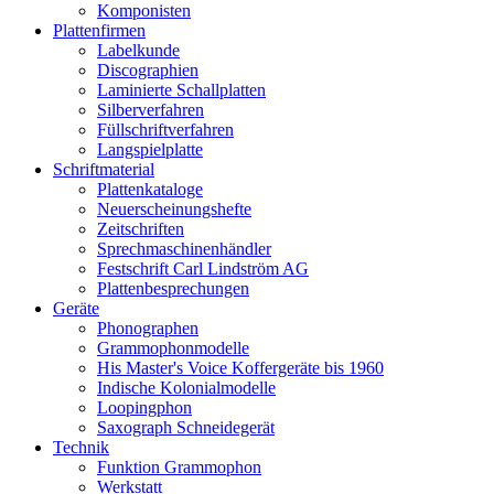
Komponisten
Plattenfirmen
Labelkunde
Discographien
Laminierte Schallplatten
Silberverfahren
Füllschriftverfahren
Langspielplatte
Schriftmaterial
Plattenkataloge
Neuerscheinungshefte
Zeitschriften
Sprechmaschinenhändler
Festschrift Carl Lindström AG
Plattenbesprechungen
Geräte
Phonographen
Grammophonmodelle
His Master's Voice Koffergeräte bis 1960
Indische Kolonialmodelle
Loopingphon
Saxograph Schneidegerät
Technik
Funktion Grammophon
Werkstatt