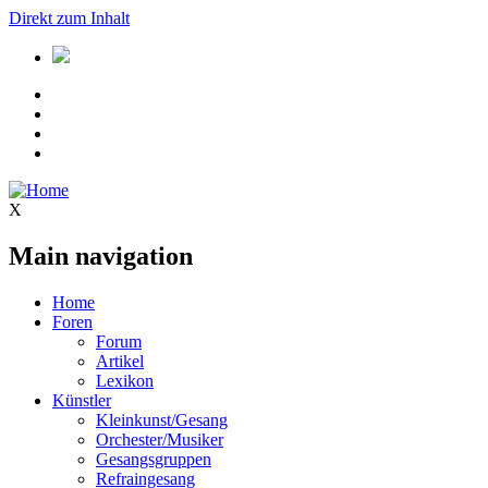
Direkt zum Inhalt
X
Main navigation
Home
Foren
Forum
Artikel
Lexikon
Künstler
Kleinkunst/Gesang
Orchester/Musiker
Gesangsgruppen
Refraingesang