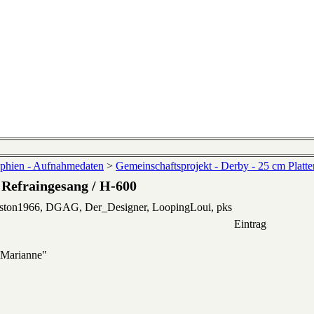
phien - Aufnahmedaten
>
Gemeinschaftsprojekt - Derby - 25 cm Platte
 Refraingesang / H-600
eston1966, DGAG, Der_Designer, LoopingLoui, pks
Eintrag
 "Marianne"