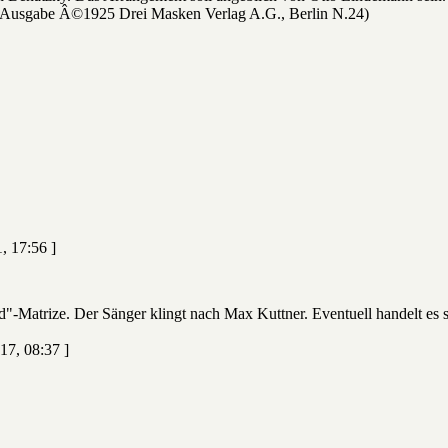
n Ausgabe Â©1925 Drei Masken Verlag A.G., Berlin N.24)
1, 17:56 ]
"-Matrize. Der Sänger klingt nach Max Kuttner. Eventuell handelt es
17, 08:37 ]