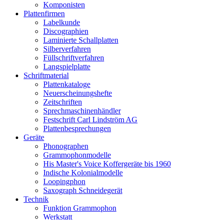
Komponisten
Plattenfirmen
Labelkunde
Discographien
Laminierte Schallplatten
Silberverfahren
Füllschriftverfahren
Langspielplatte
Schriftmaterial
Plattenkataloge
Neuerscheinungshefte
Zeitschriften
Sprechmaschinenhändler
Festschrift Carl Lindström AG
Plattenbesprechungen
Geräte
Phonographen
Grammophonmodelle
His Master's Voice Koffergeräte bis 1960
Indische Kolonialmodelle
Loopingphon
Saxograph Schneidegerät
Technik
Funktion Grammophon
Werkstatt