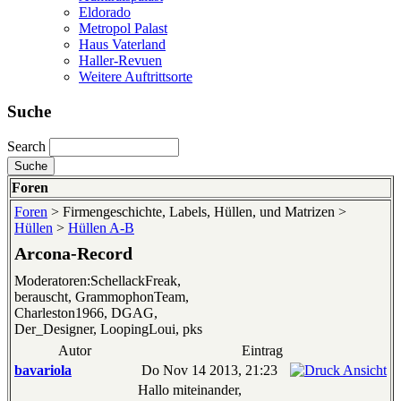
Eldorado
Metropol Palast
Haus Vaterland
Haller-Revuen
Weitere Auftrittsorte
Suche
Search
Foren
Foren
> Firmengeschichte, Labels, Hüllen, und Matrizen >
Hüllen
>
Hüllen A-B
Arcona-Record
Moderatoren:SchellackFreak,
berauscht, GrammophonTeam,
Charleston1966, DGAG,
Der_Designer, LoopingLoui, pks
Autor
Eintrag
bavariola
Do Nov 14 2013, 21:23
Hallo miteinander,