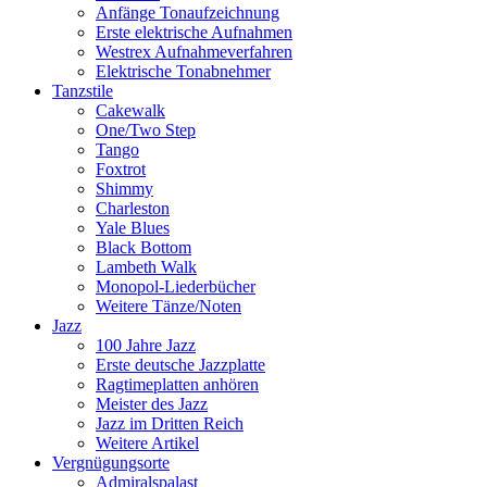
Anfänge Tonaufzeichnung
Erste elektrische Aufnahmen
Westrex Aufnahmeverfahren
Elektrische Tonabnehmer
Tanzstile
Cakewalk
One/Two Step
Tango
Foxtrot
Shimmy
Charleston
Yale Blues
Black Bottom
Lambeth Walk
Monopol-Liederbücher
Weitere Tänze/Noten
Jazz
100 Jahre Jazz
Erste deutsche Jazzplatte
Ragtimeplatten anhören
Meister des Jazz
Jazz im Dritten Reich
Weitere Artikel
Vergnügungsorte
Admiralspalast