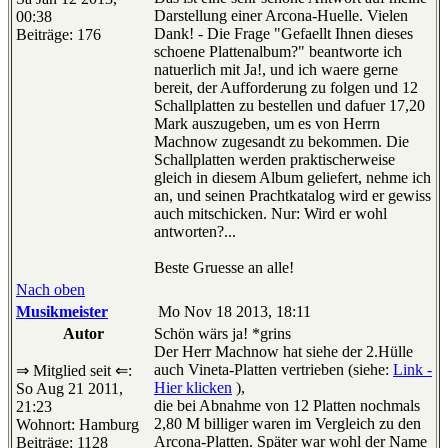
Darstellung einer Arcona-Huelle. Vielen
00:38
Dank! - Die Frage "Gefaellt Ihnen dieses
Beiträge: 176
schoene Plattenalbum?" beantworte ich
natuerlich mit Ja!, und ich waere gerne
bereit, der Aufforderung zu folgen und 12
Schallplatten zu bestellen und dafuer 17,20
Mark auszugeben, um es von Herrn
Machnow zugesandt zu bekommen. Die
Schallplatten werden praktischerweise
gleich in diesem Album geliefert, nehme ich
an, und seinen Prachtkatalog wird er gewiss
auch mitschicken. Nur: Wird er wohl
antworten?...
Beste Gruesse an alle!
Nach oben
Musikmeister
Mo Nov 18 2013, 18:11
Autor
Schön wärs ja! *grins
Der Herr Machnow hat siehe der 2.Hülle
auch Vineta-Platten vertrieben (siehe:
Link -
⇒ Mitglied seit ⇐:
Hier klicken
),
So Aug 21 2011,
die bei Abnahme von 12 Platten nochmals
21:23
2,80 M billiger waren im Vergleich zu den
Wohnort: Hamburg
Arcona-Platten. Später war wohl der Name
Beiträge: 1128