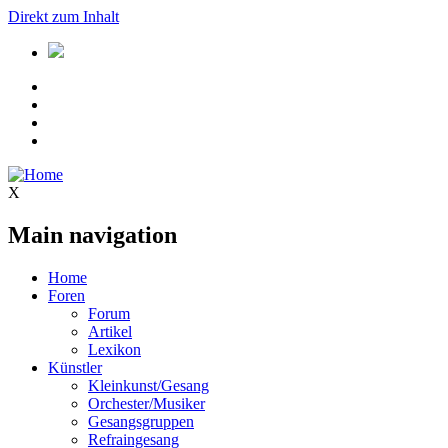
Direkt zum Inhalt
X
Main navigation
Home
Foren
Forum
Artikel
Lexikon
Künstler
Kleinkunst/Gesang
Orchester/Musiker
Gesangsgruppen
Refraingesang