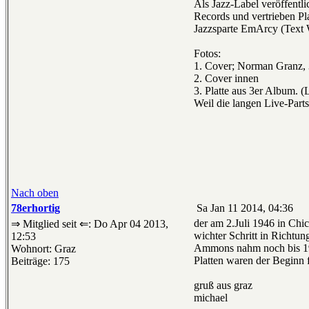
Als Jazz-Label veröffent
Records und vertrieben P
Jazzsparte EmArcy (Text 
Fotos:
1. Cover; Norman Granz, 
2. Cover innen
3. Platte aus 3er Album. (
Weil die langen Live-Parts
Nach oben
78erhortig
Sa Jan 11 2014, 04:36
der am 2.Juli 1946 in Chi
⇒ Mitglied seit ⇐: Do Apr 04 2013,
wichter Schritt in Richtu
12:53
Ammons nahm noch bis 19
Wohnort: Graz
Platten waren der Beginn 
Beiträge: 175
gruß aus graz
michael