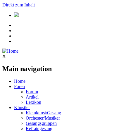
Direkt zum Inhalt
X
Main navigation
Home
Foren
Forum
Artikel
Lexikon
Künstler
Kleinkunst/Gesang
Orchester/Musiker
Gesangsgruppen
Refraingesang