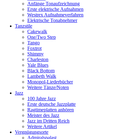
Anfänge Tonaufzeichnung
Erste elektrische Aufnahmen
Westrex Aufnahmeverfahren
Elektrische Tonabnehmer
Tanzstile
Cakewalk
One/Two Step
Tango
Foxtrot
Shimmy
Charleston
Yale Blues
Black Bottom
Lambeth Walk
Monopol-Liederbücher
Weitere Tänze/Noten
Jazz
100 Jahre Jazz
Erste deutsche Jazzplatte
Ragtimeplatten anhören
Meister des Jazz
Jazz im Dritten Reich
Weitere Artikel
Vergnügungsorte
Admiralspalast