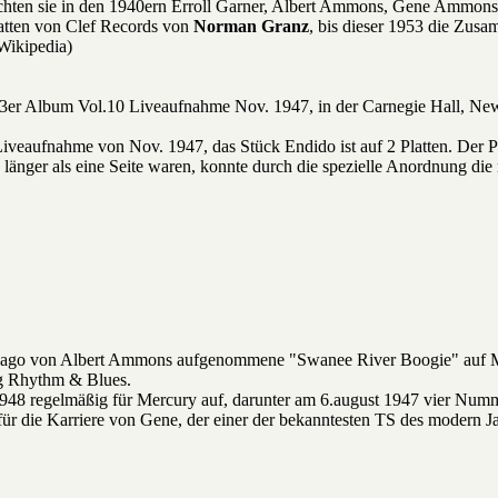
lichten sie in den 1940ern Erroll Garner, Albert Ammons, Gene Ammo
latten von Clef Records von
Norman Granz
, bis dieser 1953 die Zusa
Wikipedia)
3er Album Vol.10 Liveaufnahme Nov. 1947, in der Carnegie Hall, Ne
Liveaufnahme von Nov. 1947, das Stück Endido ist auf 2 Platten. Der Part
 länger als eine Seite waren, konnte durch die spezielle Anordnung die
cago von Albert Ammons aufgenommene "Swanee River Boogie" auf Mercu
ng Rhythm & Blues.
48 regelmäßig für Mercury auf, darunter am 6.august 1947 vier Nu
für die Karriere von Gene, der einer der bekanntesten TS des modern J