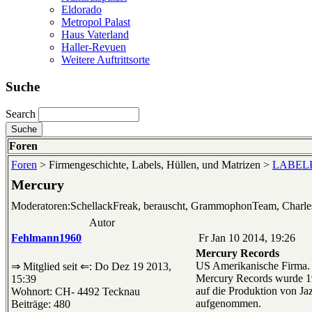
Eldorado
Metropol Palast
Haus Vaterland
Haller-Revuen
Weitere Auftrittsorte
Suche
Search
Foren
Foren
> Firmengeschichte, Labels, Hüllen, und Matrizen >
LABELKU
Mercury
Moderatoren:SchellackFreak, berauscht, GrammophonTeam, Charl
Autor
Fehlmann1960
Fr Jan 10 2014, 19:26
Mercury Records
US Amerikanische Firma.
⇒ Mitglied seit ⇐: Do Dez 19 2013,
Mercury Records wurde 19
15:39
auf die Produktion von Ja
Wohnort: CH- 4492 Tecknau
aufgenommen.
Beiträge: 480