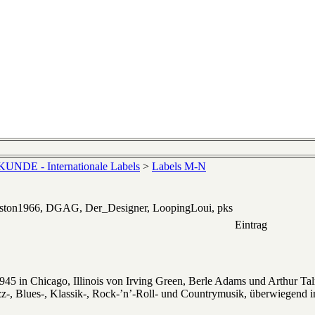
NDE - Internationale Labels
>
Labels M-N
eston1966, DGAG, Der_Designer, LoopingLoui, pks
Eintrag
45 in Chicago, Illinois von Irving Green, Berle Adams und Arthur Ta
zz-, Blues-, Klassik-, Rock-’n’-Roll- und Countrymusik, überwiegend 