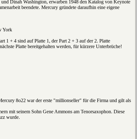
ns und Dinah Washington, erwarben 1948 den Katalog von Keynote
mmenarbeit beendete. Mercury gründete daraufhin eine eigene
w York
 1 + 4 sind auf Platte 1, der Part 2 + 3 auf der 2. Platte
 nächste Platte bereitgehalten werden, für kürzere Unterbrüche!
ry 8o22 war der erste "millionseller" für die Firma und gilt als
mmern mit seinem Sohn Gene Ammons am Tenorsaxophon. Diese
azz wurde.