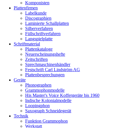
Komponisten
Plattenfirmen
Labelkunde
Discographien
Laminierte Schallplatten
Silberverfahren
Füllschriftverfahren
Langspielplatte
Schriftmaterial
Plattenkataloge
Neuerscheinungshefte
Zeitschriften
Sprechmaschinenhändler
Festschrift Carl Lindström AG
Plattenbesprechungen
Geräte
Phonographen
Grammophonmodelle
His Master's Voice Koffergeräte bis 1960
Indische Kolonialmodelle
Loopingphon
Saxograph Schneidegerät
Technik
Funktion Grammophon
Werkstatt