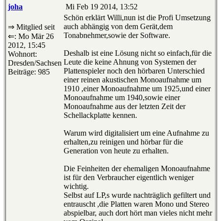
joha
Mi Feb 19 2014, 13:52
Schön erklärt Willi,nun ist die Profi Umsetzung
auch abhängig von dem Gerät,dem
⇒ Mitglied seit
Tonabnehmer,sowie der Software.
⇐: Mo Mär 26
2012, 15:45
Deshalb ist eine Lösung nicht so einfach,für die
Wohnort:
Leute die keine Ahnung von Systemen der
Dresden/Sachsen
Plattenspieler noch den hörbaren Unterschied
Beiträge: 985
einer reinen akustischen Monoaufnahme um
1910 ,einer Monoaufnahme um 1925,und einer
Monoaufnahme um 1940,sowie einer
Monoaufnahme aus der letzten Zeit der
Schellackplatte kennen.
Warum wird digitalisiert um eine Aufnahme zu
erhalten,zu reinigen und hörbar für die
Generation von heute zu erhalten.
Die Feinheiten der ehemaligen Monoaufnahme
ist für den Verbraucher eigentlich weniger
wichtig.
Selbst auf LP,s wurde nachträglich gefiltert und
entrauscht ,die Platten waren Mono und Stereo
abspielbar, auch dort hört man vieles nicht mehr