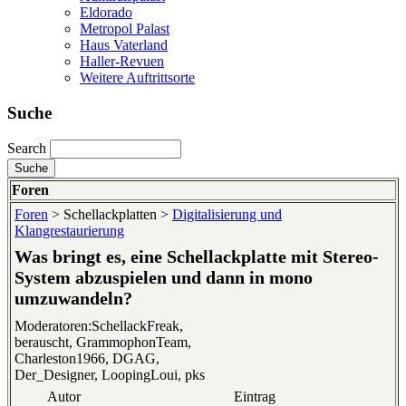
Eldorado
Metropol Palast
Haus Vaterland
Haller-Revuen
Weitere Auftrittsorte
Suche
Search
Foren
Foren
> Schellackplatten >
Digitalisierung und
Klangrestaurierung
Was bringt es, eine Schellackplatte mit Stereo-
System abzuspielen und dann in mono
umzuwandeln?
Moderatoren:SchellackFreak,
berauscht, GrammophonTeam,
Charleston1966, DGAG,
Der_Designer, LoopingLoui, pks
Autor
Eintrag