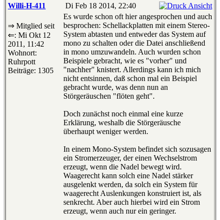
Willi-H-411
Di Feb 18 2014, 22:40
Es wurde schon oft hier angesprochen und auch
besprochen: Schellackplatten mit einem Stereo-
⇒ Mitglied seit
System abtasten und entweder das System auf
⇐: Mi Okt 12
mono zu schalten oder die Datei anschließend
2011, 11:42
in mono umzuwandeln. Auch wurden schon
Wohnort:
Beispiele gebracht, wie es "vorher" und
Ruhrpott
"nachher" knistert. Allerdings kann ich mich
Beiträge: 1305
nicht entsinnen, daß schon mal ein Beispiel
gebracht wurde, was denn nun an
Störgeräuschen "flöten geht".
Doch zunächst noch einmal eine kurze
Erklärung, weshalb die Störgeräusche
überhaupt weniger werden.
In einem Mono-System befindet sich sozusagen
ein Stromerzeuger, der einen Wechselstrom
erzeugt, wenn die Nadel bewegt wird.
Waagerecht kann solch eine Nadel stärker
ausgelenkt werden, da solch ein System für
waagerecht Auslenkungen konstruiert ist, als
senkrecht. Aber auch hierbei wird ein Strom
erzeugt, wenn auch nur ein geringer.