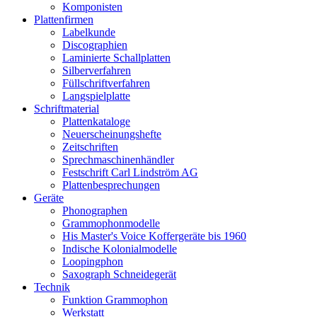
Komponisten
Plattenfirmen
Labelkunde
Discographien
Laminierte Schallplatten
Silberverfahren
Füllschriftverfahren
Langspielplatte
Schriftmaterial
Plattenkataloge
Neuerscheinungshefte
Zeitschriften
Sprechmaschinenhändler
Festschrift Carl Lindström AG
Plattenbesprechungen
Geräte
Phonographen
Grammophonmodelle
His Master's Voice Koffergeräte bis 1960
Indische Kolonialmodelle
Loopingphon
Saxograph Schneidegerät
Technik
Funktion Grammophon
Werkstatt