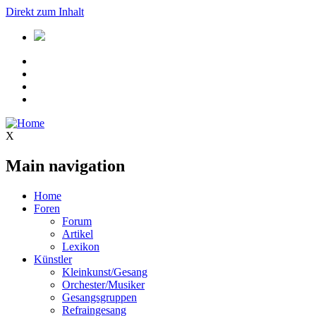
Direkt zum Inhalt
X
Main navigation
Home
Foren
Forum
Artikel
Lexikon
Künstler
Kleinkunst/Gesang
Orchester/Musiker
Gesangsgruppen
Refraingesang