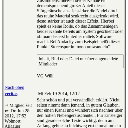
Zusammenschließen beider Kanäle ein
dementsprechend großer Anteil dieser
Störgeräusche aus. Je stärker die Nadel durch
das rauhe Material senkrecht ausgelenkt wird,
desto stärker ist auch dieser Effekt. Hierbei
spielt es keine Rolle, ob das Zusammenlegen
beider Kanäle bereits am System geschieht oder
ob man das erst hinterher mittels Software
macht. Bei Audacity zum Beispiel heißt dieser
Punkt "Stereospur in mono umwandeln".
Inhalt, Bild oder Datei nur fuer angemeldete
Mitglieder
VG Willi
Nach oben
veritas
Mi Feb 19 2014, 12:12
Sehr schön und gut verständlich erklärt. Nicht
selten nimmt dann jemand, in gutem Glauben,
⇒ Mitglied seit
nur einen Kanal und wundert sich nachher über
⇐: Do Jun 28
den hohen Nebengeräuschanteil. Für Einsteiger
2012, 17:52
sind gerade solche Texte wichtig, denn am
Wohnort:
Anfang geht es schlichtweg erst einmal um ein
Allgäuer