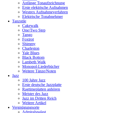
Anfänge Tonaufzeichnung
Erste elektrische Aufnahmen
Westrex Aufnahmeverfahren
Elektrische Tonabnehmer
Tanzstile
Cakewalk
One/Two Step
Tango
Foxtrot
Shimmy
Charleston
Yale Blues
Black Bottom
Lambeth Walk
Monopol-Liederbücher
Weitere Tänze/Noten
Jazz
100 Jahre Jazz
Erste deutsche Jazzplatte
Ragtimeplatten anhören
Meister des Jazz
Jazz im Dritten Reich
Weitere Artikel
Vergnügungsorte
Admiralspalast