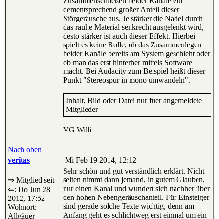
Zusammenschließen beider Kanäle ein
dementsprechend großer Anteil dieser
Störgeräusche aus. Je stärker die Nadel durch
das rauhe Material senkrecht ausgelenkt wird,
desto stärker ist auch dieser Effekt. Hierbei
spielt es keine Rolle, ob das Zusammenlegen
beider Kanäle bereits am System geschieht oder
ob man das erst hinterher mittels Software
macht. Bei Audacity zum Beispiel heißt dieser
Punkt "Stereospur in mono umwandeln".
Inhalt, Bild oder Datei nur fuer angemeldete
Mitglieder
VG Willi
Nach oben
veritas
Mi Feb 19 2014, 12:12
Sehr schön und gut verständlich erklärt. Nicht
selten nimmt dann jemand, in gutem Glauben,
⇒ Mitglied seit
nur einen Kanal und wundert sich nachher über
⇐: Do Jun 28
den hohen Nebengeräuschanteil. Für Einsteiger
2012, 17:52
sind gerade solche Texte wichtig, denn am
Wohnort:
Anfang geht es schlichtweg erst einmal um ein
Allgäuer