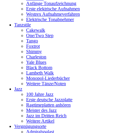
Anfänge Tonaufzeichnung
Erste elektrische Aufnahmen
Westrex Aufnahmeverfahren
Elektrische Tonabnehmer
Tanzstile
Cakewalk
One/Two Step
Tango
Foxtrot
Shimmy
Charleston
Yale Blues
Black Bottom
Lambeth Walk
Monopol-Liederbücher
Weitere Tänze/Noten
Jazz
100 Jahre Jazz
Erste deutsche Jazzplatte
Ragtimeplatten anhören
Meister des Jazz
Jazz im Dritten Reich
Weitere Artikel
Vergnügungsorte
Admiralspalast