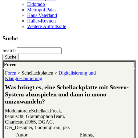
Eldorado
Metropol Palast
Haus Vaterland
Haller-Revuen
Weitere Auftrittsorte
Suche
Search
Foren
Foren
> Schellackplatten >
Digitalisierung und
Klangrestaurierung
Was bringt es, eine Schellackplatte mit Stereo-
System abzuspielen und dann in mono
umzuwandeln?
Moderatoren:SchellackFreak,
berauscht, GrammophonTeam,
Charleston1966, DGAG,
Der_Designer, LoopingLoui, pks
Autor
Eintrag