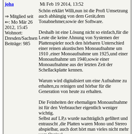
joha
Mi Feb 19 2014, 13:52
Schön erklärt Willi,nun ist die Profi Umsetzung
auch abhängig von dem Gerät,dem
⇒ Mitglied seit
Tonabnehmer,sowie der Software.
⇐: Mo Mär 26
2012, 15:45
Deshalb ist eine Lösung nicht so einfach,für die
Wohnort:
Leute die keine Ahnung von Systemen der
Dresden/Sachsen
Plattenspieler noch den hörbaren Unterschied
Beiträge: 985
einer reinen akustischen Monoaufnahme um
1910 ,einer Monoaufnahme um 1925,und einer
Monoaufnahme um 1940,sowie einer
Monoaufnahme aus der letzten Zeit der
Schellackplatte kennen.
Warum wird digitalisiert um eine Aufnahme zu
erhalten,zu reinigen und hörbar für die
Generation von heute zu erhalten.
Die Feinheiten der ehemaligen Monoaufnahme
ist für den Verbraucher eigentlich weniger
wichtig.
Selbst auf LP,s wurde nachträglich gefiltert und
entrauscht ,die Platten waren Mono und Stereo
abspielbar, auch dort hört man vieles nicht mehr