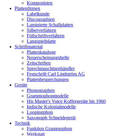
Komponisten
Plattenfirmen
Labelkunde
Discographien
Laminierte Schallplatten
Silberverfahren
Füllschriftverfahren
Langspielplatte
Schriftmaterial
Plattenkataloge
Neuerscheinungshefte
Zeitschriften
Sprechmaschinenhändler
Festschrift Carl Lindström AG
Plattenbesprechungen
Geräte
Phonographen
Grammophonmodelle
His Master's Voice Koffergeräte bis 1960
Indische Kolonialmodelle
Loopingphon
Saxograph Schneidegerät
Technik
Funktion Grammophon
Werkstatt