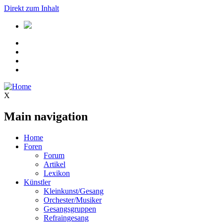
Direkt zum Inhalt
X
Main navigation
Home
Foren
Forum
Artikel
Lexikon
Künstler
Kleinkunst/Gesang
Orchester/Musiker
Gesangsgruppen
Refraingesang