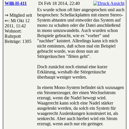
Willi-H-411
Di Feb 18 2014, 22:40
Es wurde schon oft hier angesprochen und auch
besprochen: Schellackplatten mit einem Stereo-
⇒ Mitglied seit
System abtasten und entweder das System auf
⇐: Mi Okt 12
mono zu schalten oder die Datei anschließend
2011, 11:42
in mono umzuwandeln. Auch wurden schon
Wohnort:
Beispiele gebracht, wie es "vorher" und
Ruhrpott
"nachher" knistert. Allerdings kann ich mich
Beiträge: 1305
nicht entsinnen, daß schon mal ein Beispiel
gebracht wurde, was denn nun an
Störgeräuschen "flöten geht".
Doch zunächst noch einmal eine kurze
Erklärung, weshalb die Störgeräusche
überhaupt weniger werden.
In einem Mono-System befindet sich sozusagen
ein Stromerzeuger, der einen Wechselstrom
erzeugt, wenn die Nadel bewegt wird.
Waagerecht kann solch eine Nadel stärker
ausgelenkt werden, da solch ein System für
waagerecht Auslenkungen konstruiert ist, als
senkrecht. Aber auch hierbei wird ein Strom
erzeugt, wenn auch nur ein geringer.