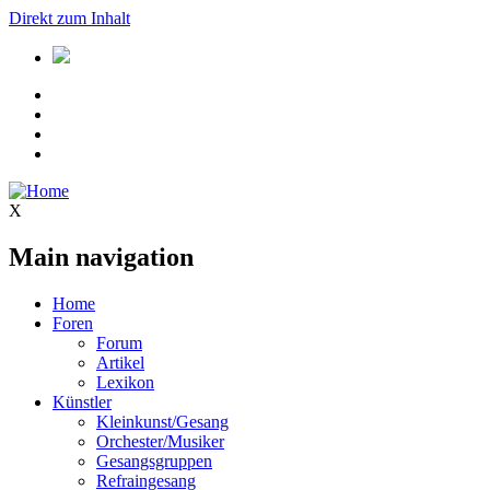
Direkt zum Inhalt
X
Main navigation
Home
Foren
Forum
Artikel
Lexikon
Künstler
Kleinkunst/Gesang
Orchester/Musiker
Gesangsgruppen
Refraingesang