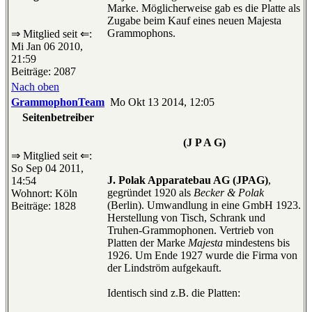
Marke. Möglicherweise gab es die Platte als
Zugabe beim Kauf eines neuen Majesta
Grammophons.
⇒ Mitglied seit ⇐:
Mi Jan 06 2010,
21:59
Beiträge: 2087
Nach oben
GrammophonTeam
Mo Okt 13 2014, 12:05
Seitenbetreiber
(J P A G)
⇒ Mitglied seit ⇐:
So Sep 04 2011,
J. Polak Apparatebau AG (JPAG)
,
14:54
gegründet 1920 als
Becker & Polak
Wohnort: Köln
(Berlin). Umwandlung in eine GmbH 1923.
Beiträge: 1828
Herstellung von Tisch, Schrank und
Truhen-Grammophonen. Vertrieb von
Platten der Marke
Majesta
mindestens bis
1926. Um Ende 1927 wurde die Firma von
der Lindström aufgekauft.
Identisch sind z.B. die Platten: