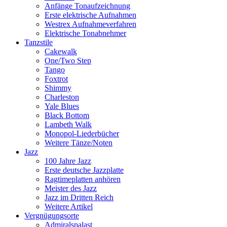
Anfänge Tonaufzeichnung
Erste elektrische Aufnahmen
Westrex Aufnahmeverfahren
Elektrische Tonabnehmer
Tanzstile
Cakewalk
One/Two Step
Tango
Foxtrot
Shimmy
Charleston
Yale Blues
Black Bottom
Lambeth Walk
Monopol-Liederbücher
Weitere Tänze/Noten
Jazz
100 Jahre Jazz
Erste deutsche Jazzplatte
Ragtimeplatten anhören
Meister des Jazz
Jazz im Dritten Reich
Weitere Artikel
Vergnügungsorte
Admiralspalast