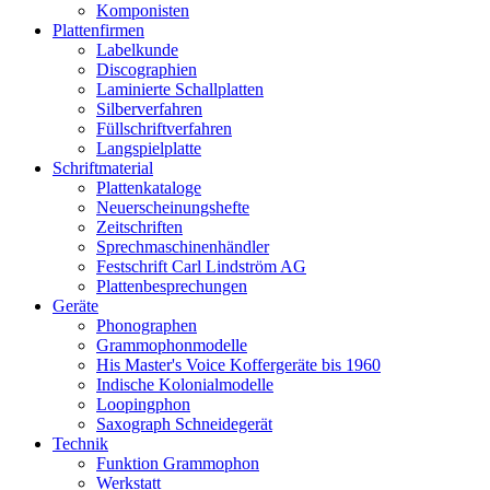
Komponisten
Plattenfirmen
Labelkunde
Discographien
Laminierte Schallplatten
Silberverfahren
Füllschriftverfahren
Langspielplatte
Schriftmaterial
Plattenkataloge
Neuerscheinungshefte
Zeitschriften
Sprechmaschinenhändler
Festschrift Carl Lindström AG
Plattenbesprechungen
Geräte
Phonographen
Grammophonmodelle
His Master's Voice Koffergeräte bis 1960
Indische Kolonialmodelle
Loopingphon
Saxograph Schneidegerät
Technik
Funktion Grammophon
Werkstatt