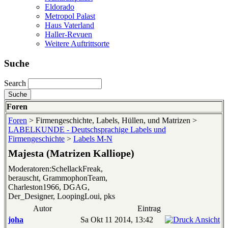
Eldorado
Metropol Palast
Haus Vaterland
Haller-Revuen
Weitere Auftrittsorte
Suche
Search
Foren
Foren
> Firmengeschichte, Labels, Hüllen, und Matrizen >
LABELKUNDE - Deutschsprachige Labels und
Firmengeschichte
>
Labels M-N
Majesta (Matrizen Kalliope)
Moderatoren:SchellackFreak,
berauscht, GrammophonTeam,
Charleston1966, DGAG,
Der_Designer, LoopingLoui, pks
Autor
Eintrag
joha
Sa Okt 11 2014, 13:42