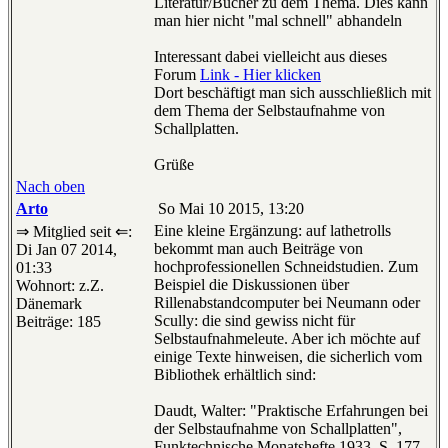
Literatur/Bücher zu dem Thema. Dies kann
man hier nicht "mal schnell" abhandeln
Interessant dabei vielleicht aus dieses
Forum
Link - Hier klicken
Dort beschäftigt man sich ausschließlich mit
dem Thema der Selbstaufnahme von
Schallplatten.
Grüße
Nach oben
Arto
So Mai 10 2015, 13:20
Eine kleine Ergänzung: auf lathetrolls
⇒ Mitglied seit ⇐:
bekommt man auch Beiträge von
Di Jan 07 2014,
hochprofessionellen Schneidstudien. Zum
01:33
Beispiel die Diskussionen über
Wohnort: z.Z.
Rillenabstandcomputer bei Neumann oder
Dänemark
Scully: die sind gewiss nicht für
Beiträge: 185
Selbstaufnahmeleute. Aber ich möchte auf
einige Texte hinweisen, die sicherlich vom
Bibliothek erhältlich sind:
Daudt, Walter: "Praktische Erfahrungen bei
der Selbstaufnahme von Schallplatten",
Funktechnische Monatshefte 1933, S. 177-