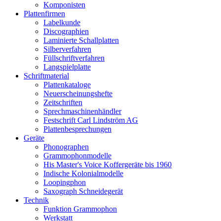
Komponisten
Plattenfirmen
Labelkunde
Discographien
Laminierte Schallplatten
Silberverfahren
Füllschriftverfahren
Langspielplatte
Schriftmaterial
Plattenkataloge
Neuerscheinungshefte
Zeitschriften
Sprechmaschinenhändler
Festschrift Carl Lindström AG
Plattenbesprechungen
Geräte
Phonographen
Grammophonmodelle
His Master's Voice Koffergeräte bis 1960
Indische Kolonialmodelle
Loopingphon
Saxograph Schneidegerät
Technik
Funktion Grammophon
Werkstatt