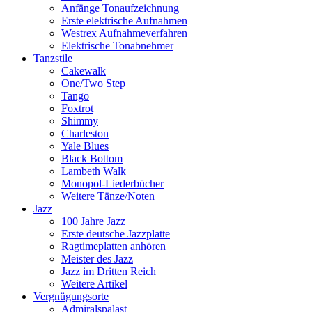
Anfänge Tonaufzeichnung
Erste elektrische Aufnahmen
Westrex Aufnahmeverfahren
Elektrische Tonabnehmer
Tanzstile
Cakewalk
One/Two Step
Tango
Foxtrot
Shimmy
Charleston
Yale Blues
Black Bottom
Lambeth Walk
Monopol-Liederbücher
Weitere Tänze/Noten
Jazz
100 Jahre Jazz
Erste deutsche Jazzplatte
Ragtimeplatten anhören
Meister des Jazz
Jazz im Dritten Reich
Weitere Artikel
Vergnügungsorte
Admiralspalast