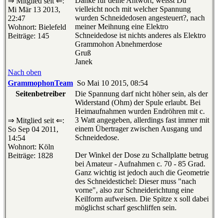
Danke für deine Antwort, weisst Du
⇒ Mitglied seit ⇐:
vielleicht noch mit welcher Spannung
Mi Mär 13 2013,
wurden Schneidedosen angesteuert?, nach
22:47
meiner Meihnung eine Elektro
Wohnort: Bielefeld
Schneidedose ist nichts anderes als Elektro
Beiträge: 145
Grammohon Abnehmerdose
Gruß
Janek
Nach oben
GrammophonTeam
So Mai 10 2015, 08:54
Seitenbetreiber
Die Spannung darf nicht höher sein, als der
Widerstand (Ohm) der Spule erlaubt. Bei
Heimaufnahmen wurden Endröhren mit c.
3 Watt angegeben, allerdings fast immer mit
⇒ Mitglied seit ⇐:
einem Übertrager zwischen Ausgang und
So Sep 04 2011,
Schneidedose.
14:54
Wohnort: Köln
Der Winkel der Dose zu Schallplatte betrug
Beiträge: 1828
bei Amateur - Aufnahmen c. 70 - 85 Grad.
Ganz wichtig ist jedoch auch die Geometrie
des Schneidestichel: Dieser muss "nach
vorne", also zur Schneiderichtung eine
Keilform aufweisen. Die Spitze x soll dabei
möglichst scharf geschliffen sein.