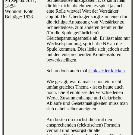
Schneidedose anzupassen. Das kann man
So Sep 04 2011,
dir hier nicht abnehmen; es spielt ja auch
14:54
eine Rolle wieviel Watt der Verstärker
Wohnort: Köln
abgibt. Der Übertrager sorgt zum einen für
Beiträge: 1828
die richtige Anpassung von Verstärker zu
Schneidedose, zum anderen trennt er die
(für die Spule gefährlichen)
Gleichspannungsanteile ab. Er lässt also nur
Wechselspannung, sprich die NF an die
Spule kommen. Dies ließe sich jedoch auch
mit den entsprechenden Kondensatoren
bewerkstelligen.
Schau doch auch mal
Link - Hier klicken
Wie gesagt, war damals schon ein recht
umfangreiches Thema - ist es heute auch
noch. Die Kenntnisse der verschiedenen
Werte, Zusammenhänge und elektrische
Abläufe und Gesetzmäßigkeiten muss man
sich dabei selber aneignen.
Am besten du machst dich mit den
entsprechenden (elektrischen) Formeln
vertraut und besorgst dir alte