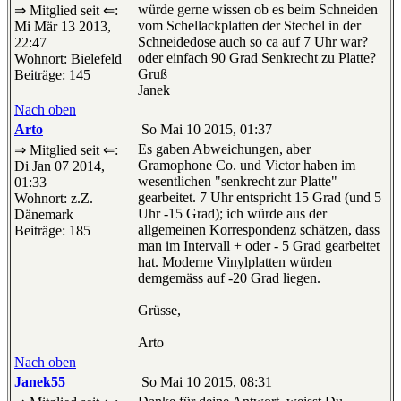
würde gerne wissen ob es beim Schneiden
⇒ Mitglied seit ⇐:
vom Schellackplatten der Stechel in der
Mi Mär 13 2013,
Schneidedose auch so ca auf 7 Uhr war?
22:47
oder einfach 90 Grad Senkrecht zu Platte?
Wohnort: Bielefeld
Gruß
Beiträge: 145
Janek
Nach oben
Arto
So Mai 10 2015, 01:37
Es gaben Abweichungen, aber
⇒ Mitglied seit ⇐:
Gramophone Co. und Victor haben im
Di Jan 07 2014,
wesentlichen "senkrecht zur Platte"
01:33
gearbeitet. 7 Uhr entspricht 15 Grad (und 5
Wohnort: z.Z.
Uhr -15 Grad); ich würde aus der
Dänemark
allgemeinen Korrespondenz schätzen, dass
Beiträge: 185
man im Intervall + oder - 5 Grad gearbeitet
hat. Moderne Vinylplatten würden
demgemäss auf -20 Grad liegen.
Grüsse,
Arto
Nach oben
Janek55
So Mai 10 2015, 08:31