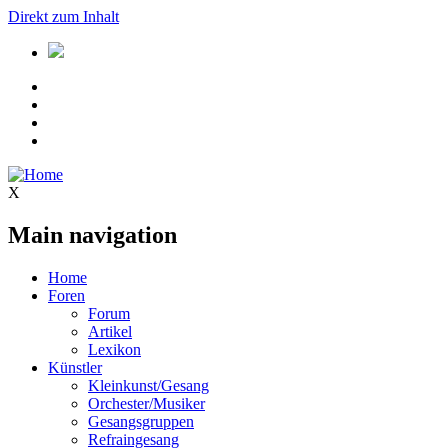
Direkt zum Inhalt
X
Main navigation
Home
Foren
Forum
Artikel
Lexikon
Künstler
Kleinkunst/Gesang
Orchester/Musiker
Gesangsgruppen
Refraingesang