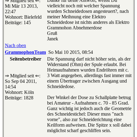
Danke für deine Antwort, weisst Du
⇒ Mitglied seit ⇐:
vielleicht noch mit welcher Spannung
Mi Mär 13 2013,
wurden Schneidedosen angesteuert?, nach
22:47
meiner Meihnung eine Elektro
Wohnort: Bielefeld
Schneidedose ist nichts anderes als Elektro
Beiträge: 145
Grammohon Abnehmerdose
Gruß
Janek
Nach oben
GrammophonTeam
So Mai 10 2015, 08:54
Seitenbetreiber
Die Spannung darf nicht höher sein, als der
Widerstand (Ohm) der Spule erlaubt. Bei
Heimaufnahmen wurden Endröhren mit c.
3 Watt angegeben, allerdings fast immer mit
⇒ Mitglied seit ⇐:
einem Übertrager zwischen Ausgang und
So Sep 04 2011,
Schneidedose.
14:54
Wohnort: Köln
Der Winkel der Dose zu Schallplatte betrug
Beiträge: 1828
bei Amateur - Aufnahmen c. 70 - 85 Grad.
Ganz wichtig ist jedoch auch die Geometrie
des Schneidestichel: Dieser muss "nach
vorne", also zur Schneiderichtung eine
Keilform aufweisen. Die Spitze x soll dabei
möglichst scharf geschliffen sein.