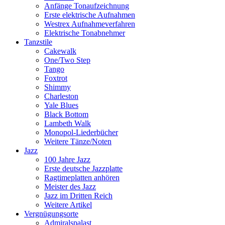
Anfänge Tonaufzeichnung
Erste elektrische Aufnahmen
Westrex Aufnahmeverfahren
Elektrische Tonabnehmer
Tanzstile
Cakewalk
One/Two Step
Tango
Foxtrot
Shimmy
Charleston
Yale Blues
Black Bottom
Lambeth Walk
Monopol-Liederbücher
Weitere Tänze/Noten
Jazz
100 Jahre Jazz
Erste deutsche Jazzplatte
Ragtimeplatten anhören
Meister des Jazz
Jazz im Dritten Reich
Weitere Artikel
Vergnügungsorte
Admiralspalast