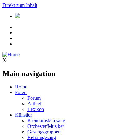
Direkt zum Inhalt
X
Main navigation
Home
Foren
Forum
Artikel
Lexikon
Künstler
Kleinkunst/Gesang
Orchester/Musiker
Gesangsgruppen
Refraingesang