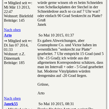
würde gerne wissen ob es beim Schneiden
⇒ Mitglied seit ⇐:
vom Schellackplatten der Stechel in der
Mi Mär 13 2013,
Schneidedose auch so ca auf 7 Uhr war?
22:47
oder einfach 90 Grad Senkrecht zu Platte?
Wohnort: Bielefeld
Gruß
Beiträge: 145
Janek
Nach oben
Arto
So Mai 10 2015, 01:37
Es gaben Abweichungen, aber
⇒ Mitglied seit ⇐:
Gramophone Co. und Victor haben im
Di Jan 07 2014,
wesentlichen "senkrecht zur Platte"
01:33
gearbeitet. 7 Uhr entspricht 15 Grad (und 5
Wohnort: z.Z.
Uhr -15 Grad); ich würde aus der
Dänemark
allgemeinen Korrespondenz schätzen, dass
Beiträge: 185
man im Intervall + oder - 5 Grad gearbeitet
hat. Moderne Vinylplatten würden
demgemäss auf -20 Grad liegen.
Grüsse,
Arto
Nach oben
Janek55
So Mai 10 2015, 08:31