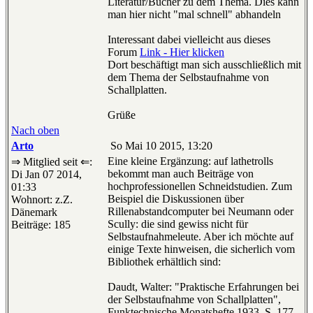
Literatur/Bücher zu dem Thema. Dies kann
man hier nicht "mal schnell" abhandeln
Interessant dabei vielleicht aus dieses
Forum
Link - Hier klicken
Dort beschäftigt man sich ausschließlich mit
dem Thema der Selbstaufnahme von
Schallplatten.
Grüße
Nach oben
Arto
So Mai 10 2015, 13:20
Eine kleine Ergänzung: auf lathetrolls
⇒ Mitglied seit ⇐:
bekommt man auch Beiträge von
Di Jan 07 2014,
hochprofessionellen Schneidstudien. Zum
01:33
Beispiel die Diskussionen über
Wohnort: z.Z.
Rillenabstandcomputer bei Neumann oder
Dänemark
Scully: die sind gewiss nicht für
Beiträge: 185
Selbstaufnahmeleute. Aber ich möchte auf
einige Texte hinweisen, die sicherlich vom
Bibliothek erhältlich sind:
Daudt, Walter: "Praktische Erfahrungen bei
der Selbstaufnahme von Schallplatten",
Funktechnische Monatshefte 1933, S. 177-