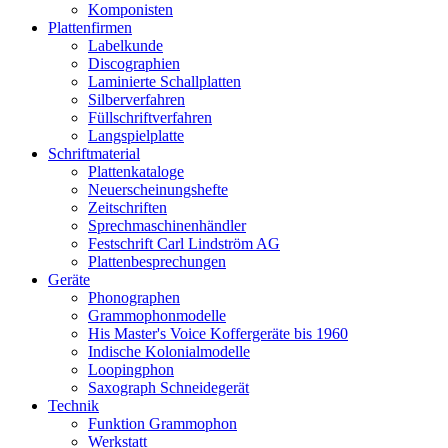
Komponisten
Plattenfirmen
Labelkunde
Discographien
Laminierte Schallplatten
Silberverfahren
Füllschriftverfahren
Langspielplatte
Schriftmaterial
Plattenkataloge
Neuerscheinungshefte
Zeitschriften
Sprechmaschinenhändler
Festschrift Carl Lindström AG
Plattenbesprechungen
Geräte
Phonographen
Grammophonmodelle
His Master's Voice Koffergeräte bis 1960
Indische Kolonialmodelle
Loopingphon
Saxograph Schneidegerät
Technik
Funktion Grammophon
Werkstatt