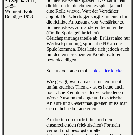
Schneidedose anzupassen. Das kann man
So Sep 04 2011,
dir hier nicht abnehmen; es spielt ja auch
14:54
eine Rolle wieviel Watt der Verstärker
Wohnort: Köln
abgibt. Der Übertrager sorgt zum einen für
Beiträge: 1828
die richtige Anpassung von Verstärker zu
Schneidedose, zum anderen trennt er die
(für die Spule gefährlichen)
Gleichspannungsanteile ab. Er lässt also nur
Wechselspannung, sprich die NF an die
Spule kommen. Dies ließe sich jedoch auch
mit den entsprechenden Kondensatoren
bewerkstelligen.
Schau doch auch mal
Link - Hier klicken
Wie gesagt, war damals schon ein recht
umfangreiches Thema - ist es heute auch
noch. Die Kenntnisse der verschiedenen
Werte, Zusammenhänge und elektrische
Abläufe und Gesetzmäßigkeiten muss man
sich dabei selber aneignen.
Am besten du machst dich mit den
entsprechenden (elektrischen) Formeln
vertraut und besorgst dir alte