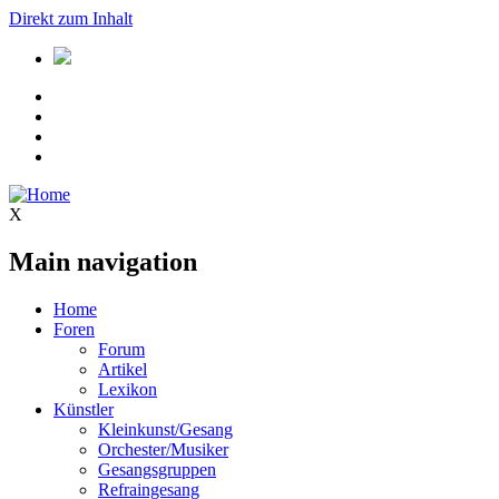
Direkt zum Inhalt
X
Main navigation
Home
Foren
Forum
Artikel
Lexikon
Künstler
Kleinkunst/Gesang
Orchester/Musiker
Gesangsgruppen
Refraingesang