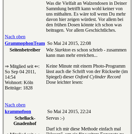
Was die Vielfalt an Walzendosen in Deiner
Sammlung betrifft kann wohl keiner von
uns mithalten. Es wäre toll wenn Du mehr
davon hier zeigen würdest. Vor allem bei
den frühen Dosen könnte ich schon was
beitragen. Vor allem Geschichtliches.
Nach oben
GrammophonTeam
So Mai 24 2015, 22:08
Seitenbetreiber
Wie
Starkton
es schon schrieb - zusammen
kann man mehr erreichen...
Keine Minute mit einem Photo-Programm
⇒ Mitglied seit ⇐:
lässt auch die Schrift von der Rückseite (im
So Sep 04 2011,
Spiegel) dieser
Oxford Cylinder Record
14:54
Dose leichter lesen:
Wohnort: Köln
Beiträge: 1828
Nach oben
krammofoon
So Mai 24 2015, 22:24
Schellack-
Servus :-)
Gnadenhof
Darf ich mir diese Methode einfach mal