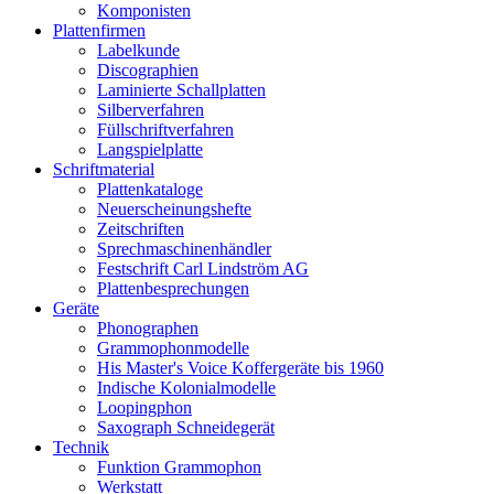
Komponisten
Plattenfirmen
Labelkunde
Discographien
Laminierte Schallplatten
Silberverfahren
Füllschriftverfahren
Langspielplatte
Schriftmaterial
Plattenkataloge
Neuerscheinungshefte
Zeitschriften
Sprechmaschinenhändler
Festschrift Carl Lindström AG
Plattenbesprechungen
Geräte
Phonographen
Grammophonmodelle
His Master's Voice Koffergeräte bis 1960
Indische Kolonialmodelle
Loopingphon
Saxograph Schneidegerät
Technik
Funktion Grammophon
Werkstatt