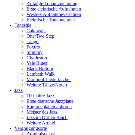
Anfänge Tonaufzeichnung
Erste elektrische Aufnahmen
Westrex Aufnahmeverfahren
Elektrische Tonabnehmer
Tanzstile
Cakewalk
One/Two Step
Tango
Foxtrot
Shimmy
Charleston
Yale Blues
Black Bottom
Lambeth Walk
Monopol-Liederbücher
Weitere Tänze/Noten
Jazz
100 Jahre Jazz
Erste deutsche Jazzplatte
Ragtimeplatten anhören
Meister des Jazz
Jazz im Dritten Reich
Weitere Artikel
Vergnügungsorte
Admiralspalast