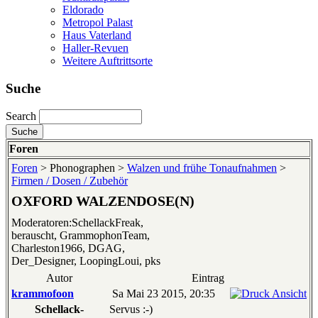
Eldorado
Metropol Palast
Haus Vaterland
Haller-Revuen
Weitere Auftrittsorte
Suche
Search
Foren
Foren
> Phonographen >
Walzen und frühe Tonaufnahmen
>
Firmen / Dosen / Zubehör
OXFORD WALZENDOSE(N)
Moderatoren:SchellackFreak,
berauscht, GrammophonTeam,
Charleston1966, DGAG,
Der_Designer, LoopingLoui, pks
Autor
Eintrag
krammofoon
Sa Mai 23 2015, 20:35
Schellack-
Servus :-)