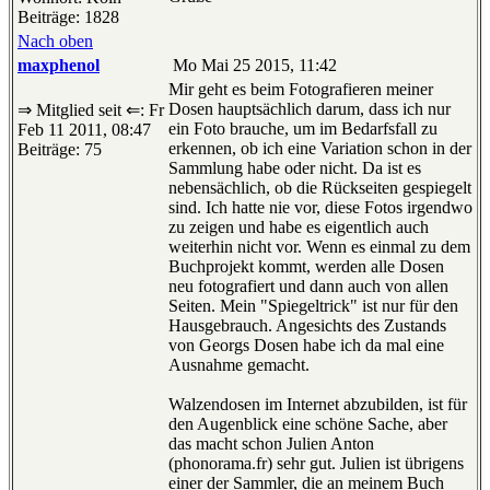
Beiträge: 1828
Nach oben
maxphenol
Mo Mai 25 2015, 11:42
Mir geht es beim Fotografieren meiner
Dosen hauptsächlich darum, dass ich nur
⇒ Mitglied seit ⇐: Fr
ein Foto brauche, um im Bedarfsfall zu
Feb 11 2011, 08:47
erkennen, ob ich eine Variation schon in der
Beiträge: 75
Sammlung habe oder nicht. Da ist es
nebensächlich, ob die Rückseiten gespiegelt
sind. Ich hatte nie vor, diese Fotos irgendwo
zu zeigen und habe es eigentlich auch
weiterhin nicht vor. Wenn es einmal zu dem
Buchprojekt kommt, werden alle Dosen
neu fotografiert und dann auch von allen
Seiten. Mein "Spiegeltrick" ist nur für den
Hausgebrauch. Angesichts des Zustands
von Georgs Dosen habe ich da mal eine
Ausnahme gemacht.
Walzendosen im Internet abzubilden, ist für
den Augenblick eine schöne Sache, aber
das macht schon Julien Anton
(phonorama.fr) sehr gut. Julien ist übrigens
einer der Sammler, die an meinem Buch