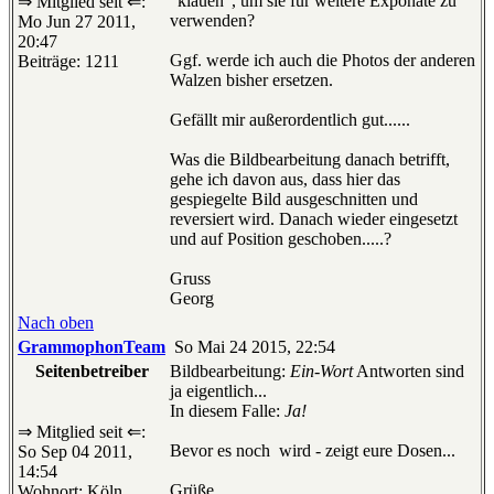
"klauen", um sie für weitere Exponate zu
⇒ Mitglied seit ⇐:
verwenden?
Mo Jun 27 2011,
20:47
Ggf. werde ich auch die Photos der anderen
Beiträge: 1211
Walzen bisher ersetzen.
Gefällt mir außerordentlich gut......
Was die Bildbearbeitung danach betrifft,
gehe ich davon aus, dass hier das
gespiegelte Bild ausgeschnitten und
reversiert wird. Danach wieder eingesetzt
und auf Position geschoben.....?
Gruss
Georg
Nach oben
GrammophonTeam
So Mai 24 2015, 22:54
Seitenbetreiber
Bildbearbeitung:
Ein-Wort
Antworten sind
ja eigentlich...
In diesem Falle:
Ja!
⇒ Mitglied seit ⇐:
Bevor es noch
wird - zeigt eure Dosen...
So Sep 04 2011,
14:54
Grüße
Wohnort: Köln