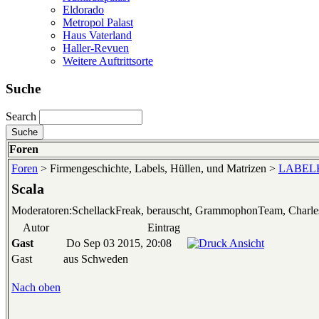
Eldorado
Metropol Palast
Haus Vaterland
Haller-Revuen
Weitere Auftrittsorte
Suche
Search
Foren
Foren
> Firmengeschichte, Labels, Hüllen, und Matrizen >
LABELKU
Scala
Moderatoren:SchellackFreak, berauscht, GrammophonTeam, Charl
Autor
Eintrag
Gast
Do Sep 03 2015, 20:08
Gast
aus Schweden
Nach oben