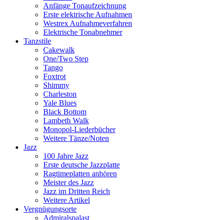
Anfänge Tonaufzeichnung
Erste elektrische Aufnahmen
Westrex Aufnahmeverfahren
Elektrische Tonabnehmer
Tanzstile
Cakewalk
One/Two Step
Tango
Foxtrot
Shimmy
Charleston
Yale Blues
Black Bottom
Lambeth Walk
Monopol-Liederbücher
Weitere Tänze/Noten
Jazz
100 Jahre Jazz
Erste deutsche Jazzplatte
Ragtimeplatten anhören
Meister des Jazz
Jazz im Dritten Reich
Weitere Artikel
Vergnügungsorte
Admiralspalast