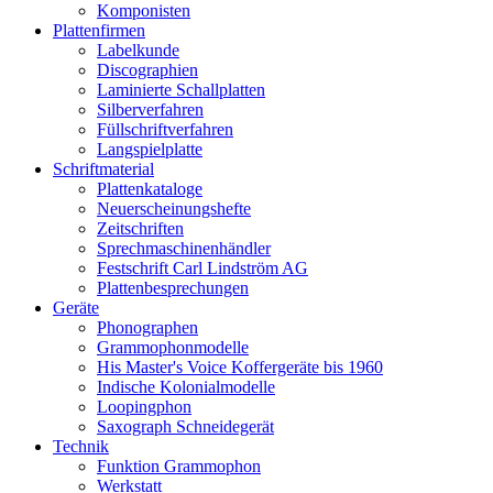
Komponisten
Plattenfirmen
Labelkunde
Discographien
Laminierte Schallplatten
Silberverfahren
Füllschriftverfahren
Langspielplatte
Schriftmaterial
Plattenkataloge
Neuerscheinungshefte
Zeitschriften
Sprechmaschinenhändler
Festschrift Carl Lindström AG
Plattenbesprechungen
Geräte
Phonographen
Grammophonmodelle
His Master's Voice Koffergeräte bis 1960
Indische Kolonialmodelle
Loopingphon
Saxograph Schneidegerät
Technik
Funktion Grammophon
Werkstatt