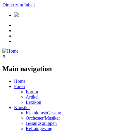
Direkt zum Inhalt
X
Main navigation
Home
Foren
Forum
Artikel
Lexikon
Künstler
Kleinkunst/Gesang
Orchester/Musiker
Gesangsgruppen
Refraingesang