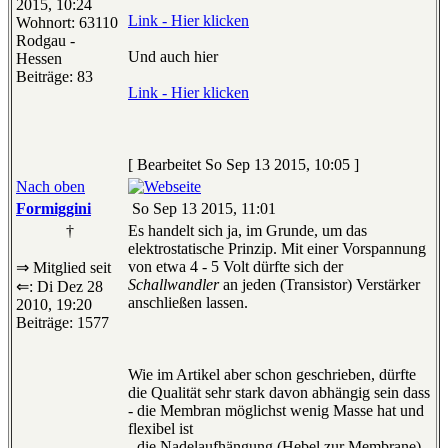
2015, 10:24
Link - Hier klicken
Wohnort: 63110
Rodgau -
Und auch hier
Hessen
Beiträge: 83
Link - Hier klicken
[ Bearbeitet So Sep 13 2015, 10:05 ]
Nach oben
Formiggini
So Sep 13 2015, 11:01
†
Es handelt sich ja, im Grunde, um das
elektrostatische Prinzip. Mit einer Vorspannung
von etwa 4 - 5 Volt dürfte sich der
⇒ Mitglied seit
Schallwandler
an jeden (Transistor) Verstärker
⇐: Di Dez 28
anschließen lassen.
2010, 19:20
Beiträge: 1577
Wie im Artikel aber schon geschrieben, dürfte
die Qualität sehr stark davon abhängig sein dass
- die Membran möglichst wenig Masse hat und
flexibel ist
- die Nadelaufhängung (Hebel zur Membrane)