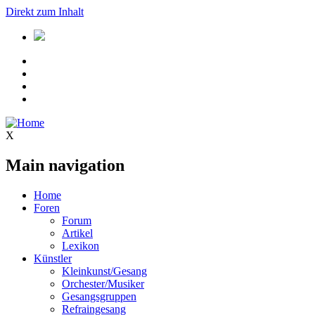
Direkt zum Inhalt
X
Main navigation
Home
Foren
Forum
Artikel
Lexikon
Künstler
Kleinkunst/Gesang
Orchester/Musiker
Gesangsgruppen
Refraingesang