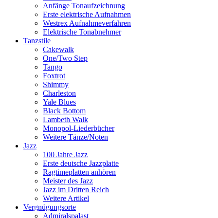
Anfänge Tonaufzeichnung
Erste elektrische Aufnahmen
Westrex Aufnahmeverfahren
Elektrische Tonabnehmer
Tanzstile
Cakewalk
One/Two Step
Tango
Foxtrot
Shimmy
Charleston
Yale Blues
Black Bottom
Lambeth Walk
Monopol-Liederbücher
Weitere Tänze/Noten
Jazz
100 Jahre Jazz
Erste deutsche Jazzplatte
Ragtimeplatten anhören
Meister des Jazz
Jazz im Dritten Reich
Weitere Artikel
Vergnügungsorte
Admiralspalast