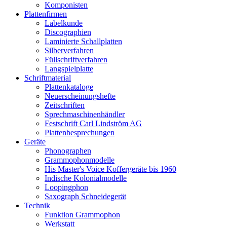
Komponisten
Plattenfirmen
Labelkunde
Discographien
Laminierte Schallplatten
Silberverfahren
Füllschriftverfahren
Langspielplatte
Schriftmaterial
Plattenkataloge
Neuerscheinungshefte
Zeitschriften
Sprechmaschinenhändler
Festschrift Carl Lindström AG
Plattenbesprechungen
Geräte
Phonographen
Grammophonmodelle
His Master's Voice Koffergeräte bis 1960
Indische Kolonialmodelle
Loopingphon
Saxograph Schneidegerät
Technik
Funktion Grammophon
Werkstatt