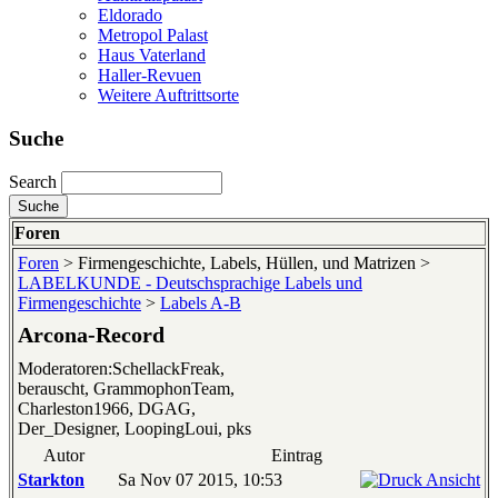
Eldorado
Metropol Palast
Haus Vaterland
Haller-Revuen
Weitere Auftrittsorte
Suche
Search
Foren
Foren
> Firmengeschichte, Labels, Hüllen, und Matrizen >
LABELKUNDE - Deutschsprachige Labels und
Firmengeschichte
>
Labels A-B
Arcona-Record
Moderatoren:SchellackFreak,
berauscht, GrammophonTeam,
Charleston1966, DGAG,
Der_Designer, LoopingLoui, pks
Autor
Eintrag
Starkton
Sa Nov 07 2015, 10:53