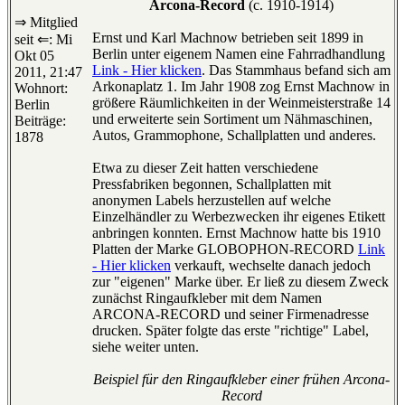
Arcona-Record
(c. 1910-1914)
⇒ Mitglied
Ernst und Karl Machnow betrieben seit 1899 in
seit ⇐: Mi
Berlin unter eigenem Namen eine Fahrradhandlung
Okt 05
Link - Hier klicken
. Das Stammhaus befand sich am
2011, 21:47
Arkonaplatz 1. Im Jahr 1908 zog Ernst Machnow in
Wohnort:
größere Räumlichkeiten in der Weinmeisterstraße 14
Berlin
und erweiterte sein Sortiment um Nähmaschinen,
Beiträge:
Autos, Grammophone, Schallplatten und anderes.
1878
Etwa zu dieser Zeit hatten verschiedene
Pressfabriken begonnen, Schallplatten mit
anonymen Labels herzustellen auf welche
Einzelhändler zu Werbezwecken ihr eigenes Etikett
anbringen konnten. Ernst Machnow hatte bis 1910
Platten der Marke GLOBOPHON-RECORD
Link
- Hier klicken
verkauft, wechselte danach jedoch
zur "eigenen" Marke über. Er ließ zu diesem Zweck
zunächst Ringaufkleber mit dem Namen
ARCONA-RECORD und seiner Firmenadresse
drucken. Später folgte das erste "richtige" Label,
siehe weiter unten.
Beispiel für den Ringaufkleber einer frühen Arcona-
Record