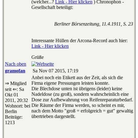
(welcher...?
Link - Hier klicken
) Chronophon -
Gesellschaft beteiligt:
Berliner Börsenzeitung, 11.4.1911, S. 23
Interessante Hüllen der Arcona-Record auch hier:
Link - Hier klicken
Grüße
Nach oben
gramofan
Sa Nov 07 2015, 17:19
Anbei noch ein Etikett aus der Zeit, als sich die
Firma eigene Pressungen leisten konnte.
⇒ Mitglied
Die Blechdose unten ist übrigens (leider) keine
seit ⇐: Sa
Nadeldose (zu groß), sondern wahrscheinlich eine
Okt 01
Dose zur Aufbewahrung von Reifenreparaturbedarf.
2011, 20:32
Die Räume der Firma werden, so scheint es mir,
Wohnort: bei
nach dem Motto "groß = erfolgreich = gut" gewaltig
Berlin
übertrieben dargestellt.
Beiträge:
1213