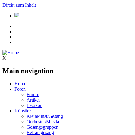
Direkt zum Inhalt
X
Main navigation
Home
Foren
Forum
Artikel
Lexikon
Künstler
Kleinkunst/Gesang
Orchester/Musiker
Gesangsgruppen
Refraingesang