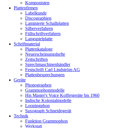
Komponisten
Plattenfirmen
Labelkunde
Discographien
Laminierte Schallplatten
Silberverfahren
Füllschriftverfahren
Langspielplatte
Schriftmaterial
Plattenkataloge
Neuerscheinungshefte
Zeitschriften
Sprechmaschinenhändler
Festschrift Carl Lindström AG
Plattenbesprechungen
Geräte
Phonographen
Grammophonmodelle
His Master's Voice Koffergeräte bis 1960
Indische Kolonialmodelle
Loopingphon
Saxograph Schneidegerät
Technik
Funktion Grammophon
Werkstatt