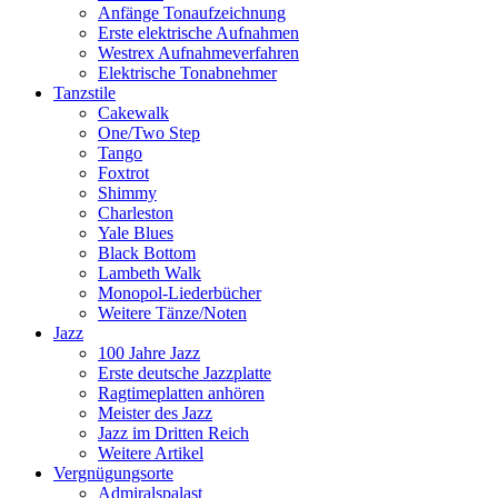
Anfänge Tonaufzeichnung
Erste elektrische Aufnahmen
Westrex Aufnahmeverfahren
Elektrische Tonabnehmer
Tanzstile
Cakewalk
One/Two Step
Tango
Foxtrot
Shimmy
Charleston
Yale Blues
Black Bottom
Lambeth Walk
Monopol-Liederbücher
Weitere Tänze/Noten
Jazz
100 Jahre Jazz
Erste deutsche Jazzplatte
Ragtimeplatten anhören
Meister des Jazz
Jazz im Dritten Reich
Weitere Artikel
Vergnügungsorte
Admiralspalast