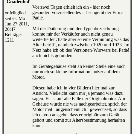
Gnadenhof
Vor zwei Tagen erhielt ich ein - hier noch
gesondert vorzustellendes - Tischgerät der Firma
⇒ Mitglied
Pathé.
seit ⇐: Mo
Jun 27 2011,
Mit der Datierung und der Typenbezeichnung
20:47
konnte mir der Verkäufer auch nicht genau
Beiträge:
weiterhelfen; hatte aber so eine Vermutung was das
1211
Alter betrifft, nämlich zwischen 1920 und 1923. Im
Netz habe ich ob des Versionen-Wirrwars bei Pathé
auch nichts gefunden.
Im Gerätegehäuse steht an keiner Stelle eine auch
nur noch so kleine Information; außer auf dem
Motor.
Diesen habe ich in vier Bildern hier mal zur
Ansicht. Vielleicht kann mir ja jemand was dazu
sagen. Es ist auf alle Fälle der Originalmotor. Am
Gehäuse wurde nie was nachgearbeitet, sprich der
Motor mal - augenscheinlich - gewechselt, so dass
ich davon ausgehe, dass er originär zum Gerät
gehört und somit zur Altersbestimmung herhalten
kann.