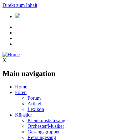
Direkt zum Inhalt
X
Main navigation
Home
Foren
Forum
Artikel
Lexikon
Künstler
Kleinkunst/Gesang
Orchester/Musiker
Gesangsgruppen
Refraingesang