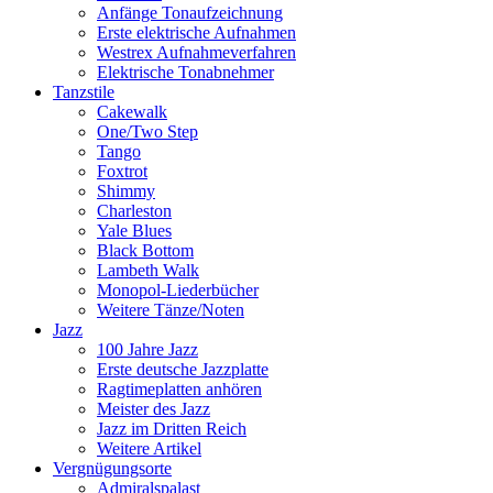
Anfänge Tonaufzeichnung
Erste elektrische Aufnahmen
Westrex Aufnahmeverfahren
Elektrische Tonabnehmer
Tanzstile
Cakewalk
One/Two Step
Tango
Foxtrot
Shimmy
Charleston
Yale Blues
Black Bottom
Lambeth Walk
Monopol-Liederbücher
Weitere Tänze/Noten
Jazz
100 Jahre Jazz
Erste deutsche Jazzplatte
Ragtimeplatten anhören
Meister des Jazz
Jazz im Dritten Reich
Weitere Artikel
Vergnügungsorte
Admiralspalast