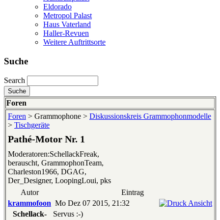
Eldorado
Metropol Palast
Haus Vaterland
Haller-Revuen
Weitere Auftrittsorte
Suche
Search
Foren
Foren
> Grammophone >
Diskussionskreis Grammophonmodelle
>
Tischgeräte
Pathé-Motor Nr. 1
Moderatoren:SchellackFreak,
berauscht, GrammophonTeam,
Charleston1966, DGAG,
Der_Designer, LoopingLoui, pks
Autor
Eintrag
krammofoon
Mo Dez 07 2015, 21:32
Schellack-
Servus :-)