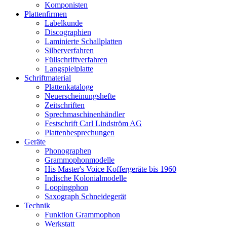
Komponisten
Plattenfirmen
Labelkunde
Discographien
Laminierte Schallplatten
Silberverfahren
Füllschriftverfahren
Langspielplatte
Schriftmaterial
Plattenkataloge
Neuerscheinungshefte
Zeitschriften
Sprechmaschinenhändler
Festschrift Carl Lindström AG
Plattenbesprechungen
Geräte
Phonographen
Grammophonmodelle
His Master's Voice Koffergeräte bis 1960
Indische Kolonialmodelle
Loopingphon
Saxograph Schneidegerät
Technik
Funktion Grammophon
Werkstatt