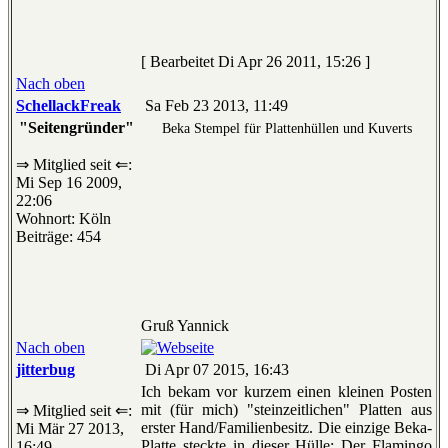
[ Bearbeitet Di Apr 26 2011, 15:26 ]
Nach oben
SchellackFreak
Sa Feb 23 2013, 11:49
"Seitengründer"
Beka Stempel für Plattenhüllen und Kuverts
⇒ Mitglied seit ⇐:
Mi Sep 16 2009,
22:06
Wohnort: Köln
Beiträge: 454
Gruß Yannick
Nach oben
jitterbug
Di Apr 07 2015, 16:43
Ich bekam vor kurzem einen kleinen Posten
mit (für mich) "steinzeitlichen" Platten aus
⇒ Mitglied seit ⇐:
erster Hand/Familienbesitz. Die einzige Beka-
Mi Mär 27 2013,
Platte steckte in dieser Hülle: Der Flamingo
16:49