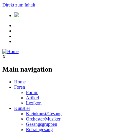
Direkt zum Inhalt
X
Main navigation
Home
Foren
Forum
Artikel
Lexikon
Künstler
Kleinkunst/Gesang
Orchester/Musiker
Gesangsgruppen
Refraingesang