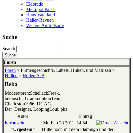
Eldorado
Metropol Palast
Haus Vaterland
Haller-Revuen
Weitere Auftrittsorte
Suche
Search
Foren
Foren
> Firmengeschichte, Labels, Hüllen, und Matrizen >
Hüllen
>
Hüllen A-B
Beka
Moderatoren:SchellackFreak,
berauscht, GrammophonTeam,
Charleston1966, DGAG,
Der_Designer, LoopingLoui, pks
Autor
Eintrag
berauscht
Mo Feb 28 2011, 14:54
"Urgestein"
Hülle noch mit dem Flamingo und der