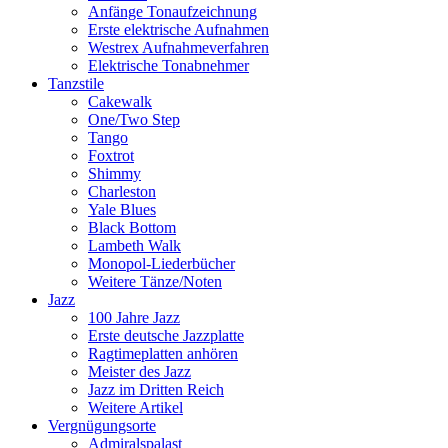
Anfänge Tonaufzeichnung
Erste elektrische Aufnahmen
Westrex Aufnahmeverfahren
Elektrische Tonabnehmer
Tanzstile
Cakewalk
One/Two Step
Tango
Foxtrot
Shimmy
Charleston
Yale Blues
Black Bottom
Lambeth Walk
Monopol-Liederbücher
Weitere Tänze/Noten
Jazz
100 Jahre Jazz
Erste deutsche Jazzplatte
Ragtimeplatten anhören
Meister des Jazz
Jazz im Dritten Reich
Weitere Artikel
Vergnügungsorte
Admiralspalast