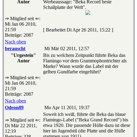
Autor
Werbeaussage: "Beka Record beste
Schallplatte der Welt".
⇒ Mitglied seit ⇐:
Mi Jan 06 2010,
21:59
[ Bearbeitet Di Apr 26 2011, 15:22 ]
Beiträge: 2087
Nach oben
berauscht
Mi Mär 02 2011, 12:57
"Urgestein"
Bis zu welchem Zeitpunkt führte Beka das
Autor
Flamingo vor dem Grammophontrichter als
Marke? Wann wurde das Label mit der
gelben Gundfarbe eingeführt?
⇒ Mitglied seit ⇐:
Mi Jan 06 2010,
21:59
Beiträge: 2087
Nach oben
Odeon89
Mo Apr 11 2011, 19:37
Soweit ich weiß, führte die Beka das blaue
Flamingo-Label ("Beka Grand Record") bis
⇒ Mitglied seit ⇐:
etwa 1920. Die passende Hülle dazu ist diese
Di Mär 22 2011,
hier im Jugendstil (die Platte und die Hülle
12:19
stammen von 1911)
Beiträge: 338