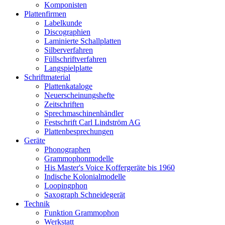
Komponisten
Plattenfirmen
Labelkunde
Discographien
Laminierte Schallplatten
Silberverfahren
Füllschriftverfahren
Langspielplatte
Schriftmaterial
Plattenkataloge
Neuerscheinungshefte
Zeitschriften
Sprechmaschinenhändler
Festschrift Carl Lindström AG
Plattenbesprechungen
Geräte
Phonographen
Grammophonmodelle
His Master's Voice Koffergeräte bis 1960
Indische Kolonialmodelle
Loopingphon
Saxograph Schneidegerät
Technik
Funktion Grammophon
Werkstatt