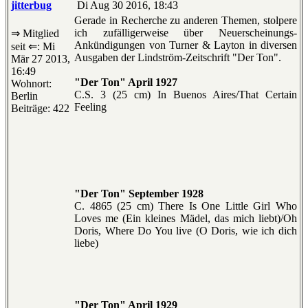
jitterbug
Di Aug 30 2016, 18:43
Gerade in Recherche zu anderen Themen, stolpere
ich zufälligerweise über Neuerscheinungs-
⇒ Mitglied
Ankündigungen von Turner & Layton in diversen
seit ⇐: Mi
Ausgaben der Lindström-Zeitschrift "Der Ton".
Mär 27 2013,
16:49
"Der Ton" April 1927
Wohnort:
C.S. 3 (25 cm) In Buenos Aires/That Certain
Berlin
Feeling
Beiträge: 422
"Der Ton" September 1928
C. 4865 (25 cm) There Is One Little Girl Who
Loves me (Ein kleines Mädel, das mich liebt)/Oh
Doris, Where Do You live (O Doris, wie ich dich
liebe)
"Der Ton" April 1929