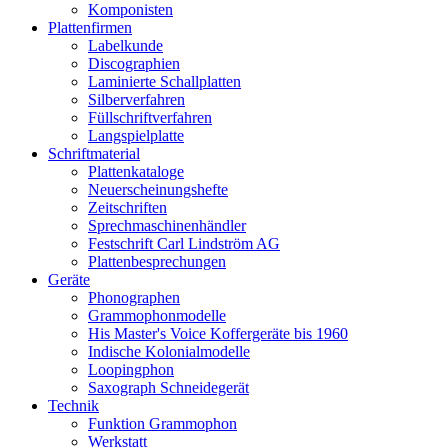
Komponisten
Plattenfirmen
Labelkunde
Discographien
Laminierte Schallplatten
Silberverfahren
Füllschriftverfahren
Langspielplatte
Schriftmaterial
Plattenkataloge
Neuerscheinungshefte
Zeitschriften
Sprechmaschinenhändler
Festschrift Carl Lindström AG
Plattenbesprechungen
Geräte
Phonographen
Grammophonmodelle
His Master's Voice Koffergeräte bis 1960
Indische Kolonialmodelle
Loopingphon
Saxograph Schneidegerät
Technik
Funktion Grammophon
Werkstatt