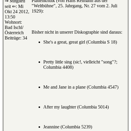
Plattenkrititk (von Hans Reimann aus der
⇒ Mitglied
"Weltbühne", 25. Jahrgang, Nr. 27 vom 2. Juli
seit ⇐: Mi
1929):
Okt 24 2012,
13:50
Wohnort:
Bad Ischl/
Bisher nicht in unserer Diskographie sind daraus:
Österreich
Beiträge: 34
She's a great, great girl (Columbia S 18)
Pretty little sing (sic!, vielleicht "song"?;
Columbia 4408)
Me and Jane in a plane (Columbia 4547)
After my laughter (Columbia 5014)
Jeannine (Columbia 5239)