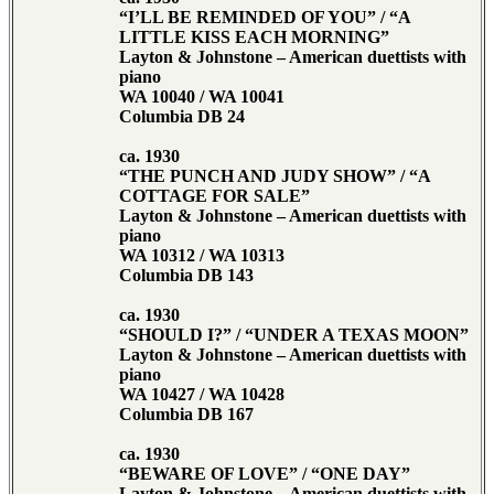
“I’LL BE REMINDED OF YOU” / “A
LITTLE KISS EACH MORNING”
Layton & Johnstone – American duettists with
piano
WA 10040 / WA 10041
Columbia DB 24
ca. 1930
“THE PUNCH AND JUDY SHOW” / “A
COTTAGE FOR SALE”
Layton & Johnstone – American duettists with
piano
WA 10312 / WA 10313
Columbia DB 143
ca. 1930
“SHOULD I?” / “UNDER A TEXAS MOON”
Layton & Johnstone – American duettists with
piano
WA 10427 / WA 10428
Columbia DB 167
ca. 1930
“BEWARE OF LOVE” / “ONE DAY”
Layton & Johnstone – American duettists with