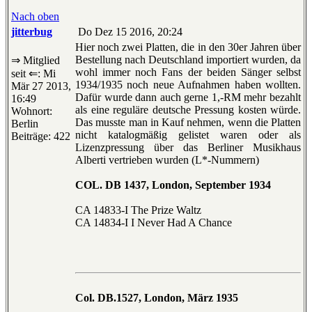
Nach oben
jitterbug
Do Dez 15 2016, 20:24
Hier noch zwei Platten, die in den 30er Jahren über
Bestellung nach Deutschland importiert wurden, da
⇒ Mitglied
wohl immer noch Fans der beiden Sänger selbst
seit ⇐: Mi
1934/1935 noch neue Aufnahmen haben wollten.
Mär 27 2013,
Dafür wurde dann auch gerne 1,-RM mehr bezahlt
16:49
als eine reguläre deutsche Pressung kosten würde.
Wohnort:
Das musste man in Kauf nehmen, wenn die Platten
Berlin
nicht katalogmäßig gelistet waren oder als
Beiträge: 422
Lizenzpressung über das Berliner Musikhaus
Alberti vertrieben wurden (L*-Nummern)
COL. DB 1437, London, September 1934
CA 14833-I The Prize Waltz
CA 14834-I I Never Had A Chance
Col. DB.1527, London, März 1935