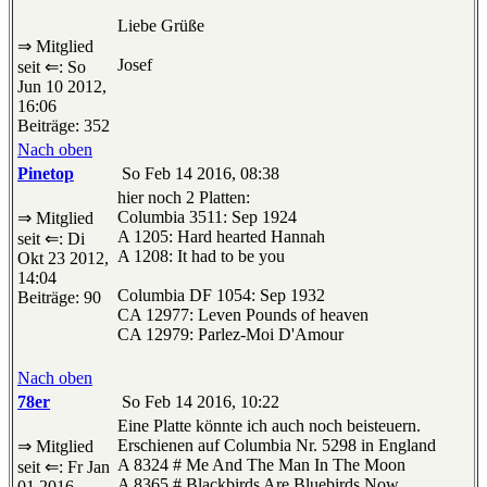
Liebe Grüße
⇒ Mitglied
Josef
seit ⇐: So
Jun 10 2012,
16:06
Beiträge: 352
Nach oben
Pinetop
So Feb 14 2016, 08:38
hier noch 2 Platten:
Columbia 3511: Sep 1924
⇒ Mitglied
A 1205: Hard hearted Hannah
seit ⇐: Di
A 1208: It had to be you
Okt 23 2012,
14:04
Columbia DF 1054: Sep 1932
Beiträge: 90
CA 12977: Leven Pounds of heaven
CA 12979: Parlez-Moi D'Amour
Nach oben
78er
So Feb 14 2016, 10:22
Eine Platte könnte ich auch noch beisteuern.
Erschienen auf Columbia Nr. 5298 in England
⇒ Mitglied
A 8324 # Me And The Man In The Moon
seit ⇐: Fr Jan
A 8365 # Blackbirds Are Bluebirds Now
01 2016,