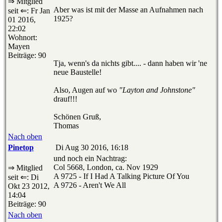
⇒ Mitglied
Aber was ist mit der Masse an Aufnahmen nach
seit ⇐: Fr Jan
1925?
01 2016,
22:02
Wohnort:
Mayen
Beiträge: 90
Tja, wenn's da nichts gibt.... - dann haben wir 'ne
neue Baustelle!
Also, Augen auf wo
"Layton and Johnstone"
drauf!!!
Schönen Gruß,
Thomas
Nach oben
Pinetop
Di Aug 30 2016, 16:18
und noch ein Nachtrag:
Col 5668, London, ca. Nov 1929
⇒ Mitglied
A 9725 - If I Had A Talking Picture Of You
seit ⇐: Di
A 9726 - Aren't We All
Okt 23 2012,
14:04
Beiträge: 90
Nach oben