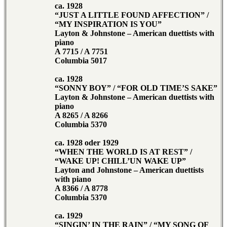
ca. 1928
“JUST A LITTLE FOUND AFFECTION” /
“MY INSPIRATION IS YOU”
Layton & Johnstone – American duettists with
piano
A 7715 / A 7751
Columbia 5017
ca. 1928
“SONNY BOY” / “FOR OLD TIME’S SAKE”
Layton & Johnstone – American duettists with
piano
A 8265 / A 8266
Columbia 5370
ca. 1928 oder 1929
“WHEN THE WORLD IS AT REST” /
“WAKE UP! CHILL’UN WAKE UP”
Layton and Johnstone – American duettists
with piano
A 8366 / A 8778
Columbia 5370
ca. 1929
“SINGIN’ IN THE RAIN” / “MY SONG OF