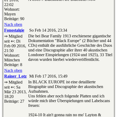
22:02
Wohnort:
Mayen
Beiträge: 90
Nach oben
Fonostalgie
So Feb 14 2016, 23:34
Die bei Bear Family 1913 erschienene gigantische
⇒ Mitglied
Dokumentation "Black Europe" (2 Bücher und 44
seit ⇐: Di
CDs) enthält die ausführliche Geschichte des Duos
Feb 09 2016,
und eine Discographie aller ihrer 40 akustischen
21:50
Londoner Einspielungen (1924 und 1925), 33 Titel
Wohnort:
davon wurden hierbei wiederveröffentlicht.
München
Beiträge: 8
Nach oben
Rainer_Lotz
Mi Feb 17 2016, 15:49
In BLACK EUROPE ist eine detaillierte
⇒ Mitglied
Biographie und Discographie der akustischen
seit ⇐: Sa
Aufnahmen.
Mär 23 2013,
Uns fehlen aber noch folgende Platten und ich
18:20
würde mich über Überspielungen und Labelscans
Beiträge: 27
freuen:
1924-10 It ain't gonna rain no mo' Layton &