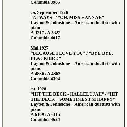
Columbia 3965
ca. September 1926
“ALWAYS” / “OH, MISS HANNAH”
Layton & Johnstone – American duettists with
piano
A 3317 / A 3322
Columbia 4017
Mai 1927
“BECAUSE I LOVE YOU” / “BYE-BYE,
BLACKBIRD”
Layton & Johnstone – American duettists with
piano
A 4830 / A 4863
Columbia 4304
ca. 1928
“HIT THE DECK - HALLELUJAH” / “HIT
THE DECK – SOMETIMES I’M HAPPY”
Layton & Johnstone – American duettists with
piano
A 6109 / A 6115
Columbia 4624