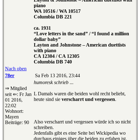
piano
WA 10516 / WA 10517
Columbia DB 221
ca. 1931
“Love letters in the sand” / “I found a million
dollar baby”
Layton and Johnstone – American duettists
with piano
CA 12304 / CA 12305
Columbia DB 740
Nach oben
78er
Sa Feb 13 2016, 23:44
humoresk schrieb
...
⇒ Mitglied
L Damals waren die beiden wohl recht beliebt,
seit ⇐: Fr Jan
heute sind sie
verscharrt und vergessen
.
01 2016,
22:02
Wohnort:
Mayen
Also verscharrt und vergessen würde ich so nicht
Beiträge: 90
schreiben.
Jedenfalls gibt es eine Seite bei Wickipedia wo
durchaus einiges über die beiden zu erfahen ist.