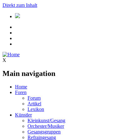
Direkt zum Inhalt
X
Main navigation
Home
Foren
Forum
Artikel
Lexikon
Künstler
Kleinkunst/Gesang
Orchester/Musiker
Gesangsgruppen
Refraingesang