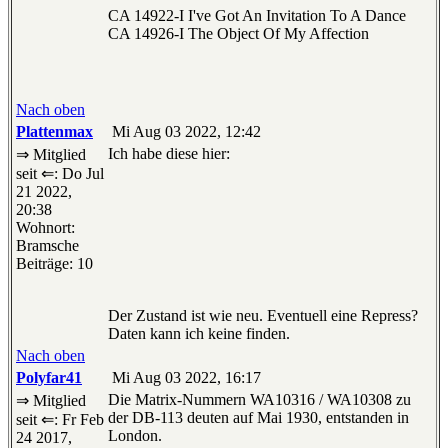
CA 14922-I I've Got An Invitation To A Dance
CA 14926-I The Object Of My Affection
Nach oben
Plattenmax
Mi Aug 03 2022, 12:42
Ich habe diese hier:
⇒ Mitglied
seit ⇐: Do Jul
21 2022,
20:38
Wohnort:
Bramsche
Beiträge: 10
Der Zustand ist wie neu. Eventuell eine Repress?
Daten kann ich keine finden.
Nach oben
Polyfar41
Mi Aug 03 2022, 16:17
Die Matrix-Nummern WA10316 / WA10308 zu
⇒ Mitglied
der DB-113 deuten auf Mai 1930, entstanden in
seit ⇐: Fr Feb
London.
24 2017,