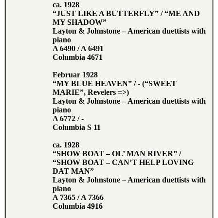
ca. 1928
“JUST LIKE A BUTTERFLY” / “ME AND
MY SHADOW”
Layton & Johnstone – American duettists with
piano
A 6490 / A 6491
Columbia 4671
Februar 1928
“MY BLUE HEAVEN” / - (“SWEET
MARIE”, Revelers =>)
Layton & Johnstone – American duettists with
piano
A 6772 / -
Columbia S 11
ca. 1928
“SHOW BOAT – OL’ MAN RIVER” /
“SHOW BOAT – CAN’T HELP LOVING
DAT MAN”
Layton & Johnstone – American duettists with
piano
A 7365 / A 7366
Columbia 4916