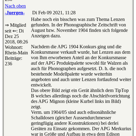
Nach oben
-Juergen-
Di Feb 09 2021, 11:28
Habe noch ein bisschen was zum Thema Lenzen
gefunden. In der Phonographische Zeitschrift von
⇒ Mitglied
August bzw. November 1904 finden sich folgende
seit ⇐: Di
Anzeigen dazu.
Dez 25
2018, 08:26
Nachdem die APG 1904 Konkurs ging und die
Wohnort:
Konkursmasse verkauft wurde, hat Lenzen aus dem
Rhein-Main
von Ihm erworbenen Anteil an der Konkursmasse
Beiträge:
auf der APG Produktpalette sowohl für Walzen als
236
auch für Phonographen aufgesetzt. D. h. die noch
bestehende Modellpalette wurde weiterhin
angeboten und auch unter Lenzen fortlaufend weiter
entwickelt.
Das obere Bild zeigt ein Gerät ähnlich dem TipTop
B welches allerdings noch die Abschleifvorrichtung
des APG Mignon (kleine Kurbel links im Bild)
zeigt.
Verm. um 1904/05 sind auch edisonähnliche
Schalldosen (gleicher Aussendurchmesser
geringfügig andere Konstruktionen) bei derlei
Geräten zu Einsatz gekommen. Der APG Merkurius
war in Größe und Aufbau in etwa dem Edison