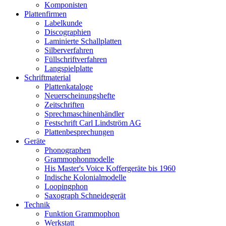
Komponisten
Plattenfirmen
Labelkunde
Discographien
Laminierte Schallplatten
Silberverfahren
Füllschriftverfahren
Langspielplatte
Schriftmaterial
Plattenkataloge
Neuerscheinungshefte
Zeitschriften
Sprechmaschinenhändler
Festschrift Carl Lindström AG
Plattenbesprechungen
Geräte
Phonographen
Grammophonmodelle
His Master's Voice Koffergeräte bis 1960
Indische Kolonialmodelle
Loopingphon
Saxograph Schneidegerät
Technik
Funktion Grammophon
Werkstatt