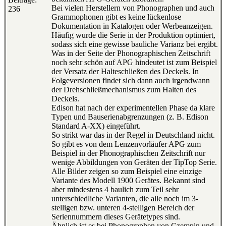
Bei vielen Herstellern von Phonographen und auch
236
Grammophonen gibt es keine lückenlose
Dokumentation in Katalogen oder Werbeanzeigen.
Häufig wurde die Serie in der Produktion optimiert,
sodass sich eine gewisse bauliche Varianz bei ergibt.
Was in der Seite der Phonographischen Zeitschrift
noch sehr schön auf APG hindeutet ist zum Beispiel
der Versatz der Halteschließen des Deckels. In
Folgeversionen findet sich dann auch irgendwann
der Drehschließmechanismus zum Halten des
Deckels.
Edison hat nach der experimentellen Phase da klare
Typen und Bauserienabgrenzungen (z. B. Edison
Standard A-XX) eingeführt.
So strikt war das in der Regel in Deutschland nicht.
So gibt es von dem Lenzenvorläufer APG zum
Beispiel in der Phonographischen Zeitschrift nur
wenige Abbildungen von Geräten der TipTop Serie.
Alle Bilder zeigen so zum Beispiel eine einzige
Variante des Modell 1900 Gerätes. Bekannt sind
aber mindestens 4 baulich zum Teil sehr
unterschiedliche Varianten, die alle noch im 3-
stelligen bzw. unteren 4-stelligen Bereich der
Seriennummern dieses Gerätetypes sind.
Ähnlich ist es bei Phonographen von Czempin und