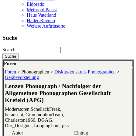
Eldorado
Metropol Palast
Haus Vaterland
Haller-Revuen
Weitere Auftrittsorte
Suche
Search
Foren
Foren
> Phonographen >
Diskussionskreis Phonographen
>
Gerätevorstellung
Lenzen Phonograph / Nachfolger der
Allgemeinen Phonographen Gesellschaft
Krefeld (APG)
Moderatoren:SchellackFreak,
berauscht, GrammophonTeam,
Charleston1966, DGAG,
Der_Designer, LoopingLoui, pks
Autor
Eintrag