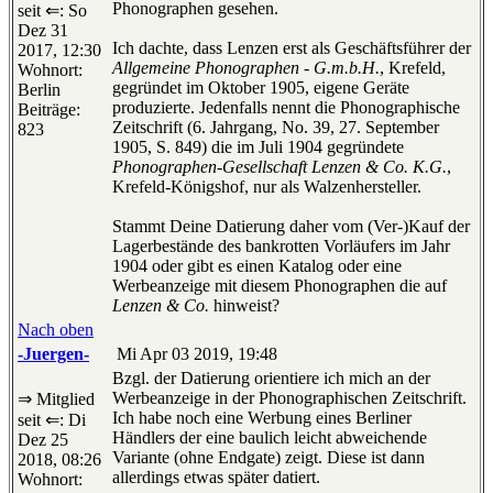
Phonographen gesehen.
seit ⇐: So
Dez 31
Ich dachte, dass Lenzen erst als Geschäftsführer der
2017, 12:30
Allgemeine Phonographen - G.m.b.H.
, Krefeld,
Wohnort:
gegründet im Oktober 1905, eigene Geräte
Berlin
produzierte. Jedenfalls nennt die Phonographische
Beiträge:
Zeitschrift (6. Jahrgang, No. 39, 27. September
823
1905, S. 849) die im Juli 1904 gegründete
Phonographen-Gesellschaft Lenzen & Co. K.G.
,
Krefeld-Königshof, nur als Walzenhersteller.
Stammt Deine Datierung daher vom (Ver-)Kauf der
Lagerbestände des bankrotten Vorläufers im Jahr
1904 oder gibt es einen Katalog oder eine
Werbeanzeige mit diesem Phonographen die auf
Lenzen & Co.
hinweist?
Nach oben
-Juergen-
Mi Apr 03 2019, 19:48
Bzgl. der Datierung orientiere ich mich an der
Werbeanzeige in der Phonographischen Zeitschrift.
⇒ Mitglied
Ich habe noch eine Werbung eines Berliner
seit ⇐: Di
Händlers der eine baulich leicht abweichende
Dez 25
Variante (ohne Endgate) zeigt. Diese ist dann
2018, 08:26
allerdings etwas später datiert.
Wohnort: