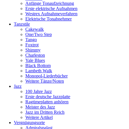
Anfänge Tonaufzeichnung
Erste elektrische Aufnahmen
Westrex Aufnahmeverfahren
Elektrische Tonabnehmer
Tanzstile
Cakewalk
One/Two Step
Tango
Foxtrot
Shimmy
Charleston
Yale Blues
Black Bottom
Lambeth Walk
Monopol-Liederbücher
Weitere Tänze/Noten
Jazz
100 Jahre Jazz
Erste deutsche Jazzplatte
Ragtimeplatten anhören
Meister des Jazz
Jazz im Dritten Reich
Weitere Artikel
Vergnügungsorte
Admiralspalast