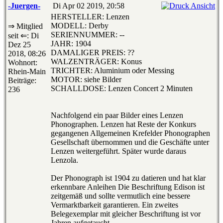
-Juergen-
Di Apr 02 2019, 20:58
HERSTELLER: Lenzen
MODELL: Derby
⇒ Mitglied
SERIENNUMMER: --
seit ⇐: Di
JAHR: 1904
Dez 25
DAMALIGER PREIS: ??
2018, 08:26
WALZENTRÄGER: Konus
Wohnort:
TRICHTER: Aluminium oder Messing
Rhein-Main
MOTOR: siehe Bilder
Beiträge:
SCHALLDOSE: Lenzen Concert 2 Minuten
236
Nachfolgend ein paar Bilder eines Lenzen
Phonographen. Lenzen hat Reste der Konkurs
gegangenen Allgemeinen Krefelder Phonographen
Gesellschaft übernommen und die Geschäfte unter
Lenzen weitergeführt. Später wurde daraus
Lenzola.
Der Phonograph ist 1904 zu datieren und hat klar
erkennbare Anleihen Die Beschriftung Edison ist
zeitgemäß und sollte vermutlich eine bessere
Vermarktbarkeit garantieren. Ein zweites
Belegexemplar mit gleicher Beschriftung ist vor
Jahren aufgetaucht.