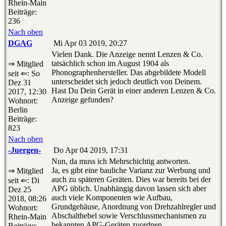
Rhein-Main
Beiträge:
236
Nach oben
DGAG
Mi Apr 03 2019, 20:27
Vielen Dank. Die Anzeige nennt Lenzen & Co.
tatsächlich schon im August 1904 als
⇒ Mitglied
Phonographenhersteller. Das abgebildete Modell
seit ⇐: So
unterscheidet sich jedoch deutlich von Deinem.
Dez 31
Hast Du Dein Gerät in einer anderen Lenzen & Co.
2017, 12:30
Anzeige gefunden?
Wohnort:
Berlin
Beiträge:
823
Nach oben
-Juergen-
Do Apr 04 2019, 17:31
Nun, da muss ich Mehrschichtig antworten.
Ja, es gibt eine bauliche Varianz zur Werbung und
⇒ Mitglied
auch zu späteren Geräten. Dies war bereits bei der
seit ⇐: Di
APG üblich. Unabhängig davon lassen sich aber
Dez 25
auch viele Komponenten wie Aufbau,
2018, 08:26
Grundgehäuse, Anordnung von Drehzahlregler und
Wohnort:
Abschalthebel sowie Verschlussmechanismen zu
Rhein-Main
bekannten APG-Geräten zuordnen.
Beiträge: