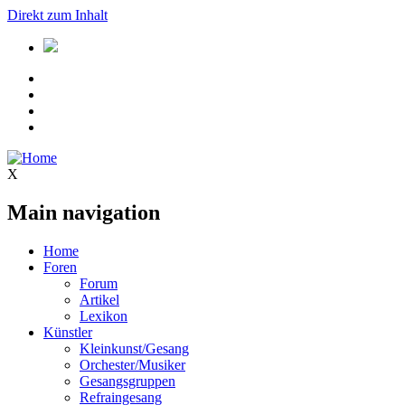
Direkt zum Inhalt
X
Main navigation
Home
Foren
Forum
Artikel
Lexikon
Künstler
Kleinkunst/Gesang
Orchester/Musiker
Gesangsgruppen
Refraingesang