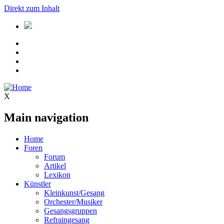
Direkt zum Inhalt
X
Main navigation
Home
Foren
Forum
Artikel
Lexikon
Künstler
Kleinkunst/Gesang
Orchester/Musiker
Gesangsgruppen
Refraingesang