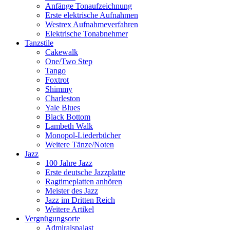
Anfänge Tonaufzeichnung
Erste elektrische Aufnahmen
Westrex Aufnahmeverfahren
Elektrische Tonabnehmer
Tanzstile
Cakewalk
One/Two Step
Tango
Foxtrot
Shimmy
Charleston
Yale Blues
Black Bottom
Lambeth Walk
Monopol-Liederbücher
Weitere Tänze/Noten
Jazz
100 Jahre Jazz
Erste deutsche Jazzplatte
Ragtimeplatten anhören
Meister des Jazz
Jazz im Dritten Reich
Weitere Artikel
Vergnügungsorte
Admiralspalast