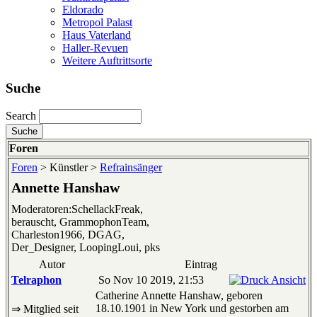
Eldorado
Metropol Palast
Haus Vaterland
Haller-Revuen
Weitere Auftrittsorte
Suche
Search
Foren
Foren
> Künstler >
Refrainsänger
Annette Hanshaw
Moderatoren:SchellackFreak,
berauscht, GrammophonTeam,
Charleston1966, DGAG,
Der_Designer, LoopingLoui, pks
Autor
Eintrag
Telraphon
So Nov 10 2019, 21:53
Catherine Annette Hanshaw, geboren
18.10.1901 in New York und gestorben am
⇒ Mitglied seit