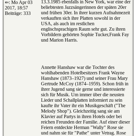
13.3.1985 ebenfalls in New York, war eine der
⇐: Mo Apr 03
beliebtesten Jazzsängerinnen der späten 20er
2017, 18:57
und frühen 30er. In ihrer kurzen Aufnahmezeit
Beiträge: 333
verkauften sich ihre Platten sowohl in der
USA, als auch im restlichen
englischsprachigen Raum sehr gut. Zu ihren
Vorbildern gehörten Sophie Tucker,Frank Fay
und Marion Harris.
Annette Hanshaw war die Tochter des
wohlhabenden Hotelbesitzers Frank Wayne
Hanshaw (1873–1927) und seiner Frau Mary
Gertrude McCoy (1874–1959). Schon früh in
ihrer Jugend sang sie gerne und interessierte
sich für Musik. Um immer über die neusten
Lieder und Schallplatten informiert zu sein
kaufte ihr Vater ihr ein Musikgeschäft ("The
Melody Shop"). Gleichzeitig sang sie am
Klavier auf Partys in ihren Hotels oder bei
reichen Freunden der Familie. Auf einer dieser
Feiern entdeckte Herman "Wally" Rose sie
und nahm sie für "Pathe" unter Vetrag. Rose