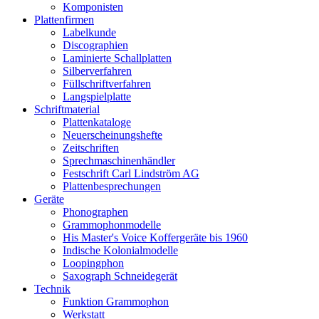
Komponisten
Plattenfirmen
Labelkunde
Discographien
Laminierte Schallplatten
Silberverfahren
Füllschriftverfahren
Langspielplatte
Schriftmaterial
Plattenkataloge
Neuerscheinungshefte
Zeitschriften
Sprechmaschinenhändler
Festschrift Carl Lindström AG
Plattenbesprechungen
Geräte
Phonographen
Grammophonmodelle
His Master's Voice Koffergeräte bis 1960
Indische Kolonialmodelle
Loopingphon
Saxograph Schneidegerät
Technik
Funktion Grammophon
Werkstatt