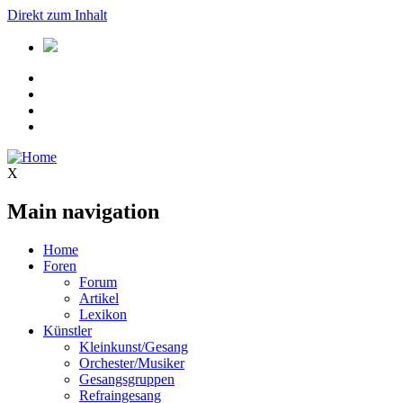
Direkt zum Inhalt
X
Main navigation
Home
Foren
Forum
Artikel
Lexikon
Künstler
Kleinkunst/Gesang
Orchester/Musiker
Gesangsgruppen
Refraingesang