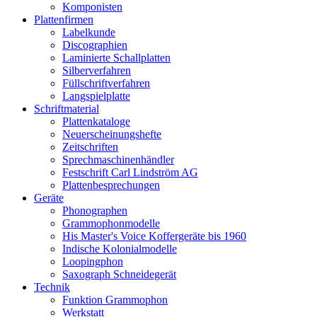
Komponisten
Plattenfirmen
Labelkunde
Discographien
Laminierte Schallplatten
Silberverfahren
Füllschriftverfahren
Langspielplatte
Schriftmaterial
Plattenkataloge
Neuerscheinungshefte
Zeitschriften
Sprechmaschinenhändler
Festschrift Carl Lindström AG
Plattenbesprechungen
Geräte
Phonographen
Grammophonmodelle
His Master's Voice Koffergeräte bis 1960
Indische Kolonialmodelle
Loopingphon
Saxograph Schneidegerät
Technik
Funktion Grammophon
Werkstatt