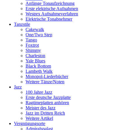
Anfänge Tonaufzeichnung
Erste elektrische Aufnahmen
Westrex Aufnahmeverfahren
Elektrische Tonabnehmer
Tanzstile
Cakewalk
One/Two Step
Tango
Foxtrot
Shimmy
Charleston
Yale Blues
Black Bottom
Lambeth Walk
Monopol-Liederbücher
Weitere Tänze/Noten
Jazz
100 Jahre Jazz
Erste deutsche Jazzplatte
Ragtimeplatten anhören
Meister des Jazz
Jazz im Dritten Reich
Weitere Artikel
Vergnügungsorte
Admiralspalast