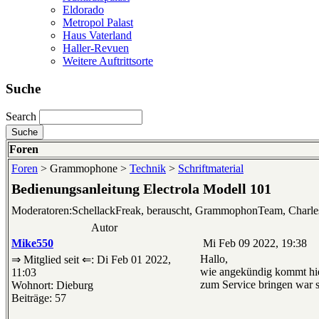
Eldorado
Metropol Palast
Haus Vaterland
Haller-Revuen
Weitere Auftrittsorte
Suche
Search
Foren
Foren
> Grammophone >
Technik
>
Schriftmaterial
Bedienungsanleitung Electrola Modell 101
Moderatoren:SchellackFreak, berauscht, GrammophonTeam, Charl
Autor
Mike550
Mi Feb 09 2022, 19:38
Hallo,
⇒ Mitglied seit ⇐: Di Feb 01 2022,
wie angekündig kommt hie
11:03
zum Service bringen war s
Wohnort: Dieburg
Beiträge: 57