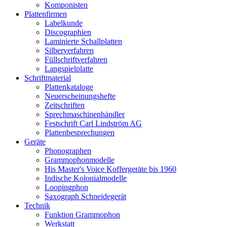
Komponisten
Plattenfirmen
Labelkunde
Discographien
Laminierte Schallplatten
Silberverfahren
Füllschriftverfahren
Langspielplatte
Schriftmaterial
Plattenkataloge
Neuerscheinungshefte
Zeitschriften
Sprechmaschinenhändler
Festschrift Carl Lindström AG
Plattenbesprechungen
Geräte
Phonographen
Grammophonmodelle
His Master's Voice Koffergeräte bis 1960
Indische Kolonialmodelle
Loopingphon
Saxograph Schneidegerät
Technik
Funktion Grammophon
Werkstatt