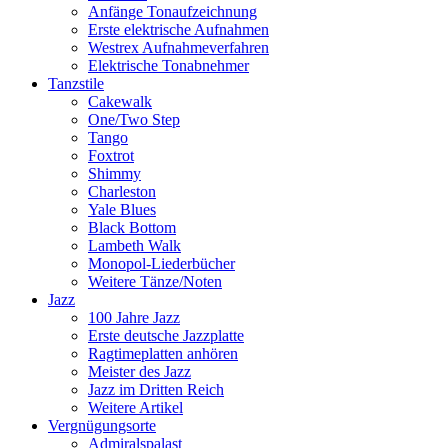
Anfänge Tonaufzeichnung
Erste elektrische Aufnahmen
Westrex Aufnahmeverfahren
Elektrische Tonabnehmer
Tanzstile
Cakewalk
One/Two Step
Tango
Foxtrot
Shimmy
Charleston
Yale Blues
Black Bottom
Lambeth Walk
Monopol-Liederbücher
Weitere Tänze/Noten
Jazz
100 Jahre Jazz
Erste deutsche Jazzplatte
Ragtimeplatten anhören
Meister des Jazz
Jazz im Dritten Reich
Weitere Artikel
Vergnügungsorte
Admiralspalast