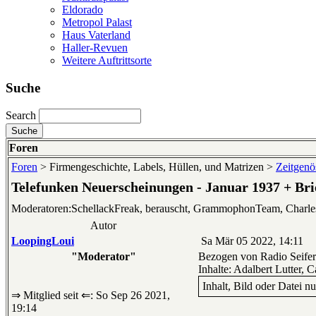
Eldorado
Metropol Palast
Haus Vaterland
Haller-Revuen
Weitere Auftrittsorte
Suche
Search
Foren
Foren
> Firmengeschichte, Labels, Hüllen, und Matrizen >
Zeitgenös
Telefunken Neuerscheinungen - Januar 1937 + Br
Moderatoren:SchellackFreak, berauscht, GrammophonTeam, Charl
Autor
LoopingLoui
Sa Mär 05 2022, 14:11
"Moderator"
Bezogen von Radio Seifer
Inhalte: Adalbert Lutter,
Inhalt, Bild oder Datei n
⇒ Mitglied seit ⇐: So Sep 26 2021,
19:14