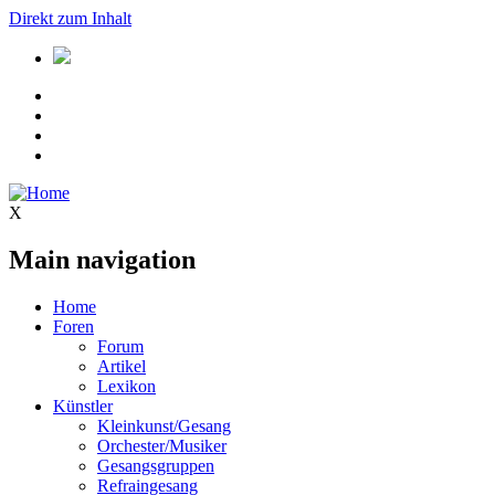
Direkt zum Inhalt
X
Main navigation
Home
Foren
Forum
Artikel
Lexikon
Künstler
Kleinkunst/Gesang
Orchester/Musiker
Gesangsgruppen
Refraingesang