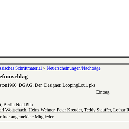
sisches Schriftmaterial
>
Neuerscheinungen/Nachträge
iefumschlag
eston1966, DGAG, Der_Designer, LoopingLoui, pks
Eintrag
t, Berlin Neukölln
 Carl Woitschach, Heinz Wehner, Peter Kreuder, Teddy Stauffer, Lothar 
ur fuer angemeldete Mitglieder