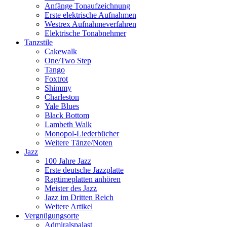
Anfänge Tonaufzeichnung
Erste elektrische Aufnahmen
Westrex Aufnahmeverfahren
Elektrische Tonabnehmer
Tanzstile
Cakewalk
One/Two Step
Tango
Foxtrot
Shimmy
Charleston
Yale Blues
Black Bottom
Lambeth Walk
Monopol-Liederbücher
Weitere Tänze/Noten
Jazz
100 Jahre Jazz
Erste deutsche Jazzplatte
Ragtimeplatten anhören
Meister des Jazz
Jazz im Dritten Reich
Weitere Artikel
Vergnügungsorte
Admiralspalast