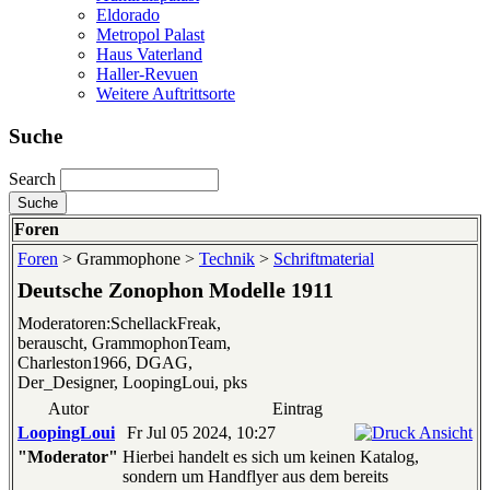
Eldorado
Metropol Palast
Haus Vaterland
Haller-Revuen
Weitere Auftrittsorte
Suche
Search
Foren
Foren
> Grammophone >
Technik
>
Schriftmaterial
Deutsche Zonophon Modelle 1911
Moderatoren:SchellackFreak,
berauscht, GrammophonTeam,
Charleston1966, DGAG,
Der_Designer, LoopingLoui, pks
Autor
Eintrag
LoopingLoui
Fr Jul 05 2024, 10:27
"Moderator"
Hierbei handelt es sich um keinen Katalog,
sondern um Handflyer aus dem bereits