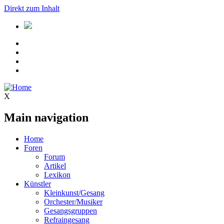
Direkt zum Inhalt
X
Main navigation
Home
Foren
Forum
Artikel
Lexikon
Künstler
Kleinkunst/Gesang
Orchester/Musiker
Gesangsgruppen
Refraingesang