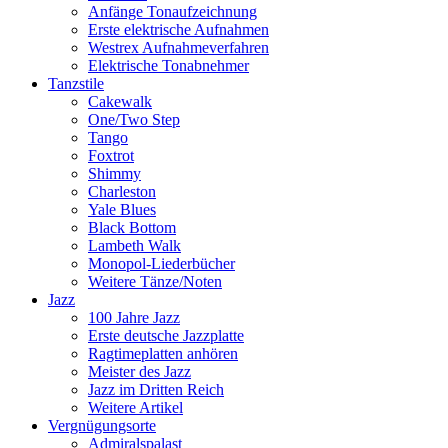
Anfänge Tonaufzeichnung
Erste elektrische Aufnahmen
Westrex Aufnahmeverfahren
Elektrische Tonabnehmer
Tanzstile
Cakewalk
One/Two Step
Tango
Foxtrot
Shimmy
Charleston
Yale Blues
Black Bottom
Lambeth Walk
Monopol-Liederbücher
Weitere Tänze/Noten
Jazz
100 Jahre Jazz
Erste deutsche Jazzplatte
Ragtimeplatten anhören
Meister des Jazz
Jazz im Dritten Reich
Weitere Artikel
Vergnügungsorte
Admiralspalast