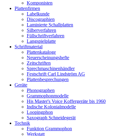
Komponisten
Plattenfirmen
Labelkunde
Discographien
Laminierte Schallplatten
Silberverfahren
Füllschriftverfahren
Langspielplatte
Schriftmaterial
Plattenkataloge
Neuerscheinungshefte
Zeitschriften
Sprechmaschinenhändler
Festschrift Carl Lindström AG
Plattenbesprechungen
Geräte
Phonographen
Grammophonmodelle
His Master's Voice Koffergeräte bis 1960
Indische Kolonialmodelle
Loopingphon
Saxograph Schneidegerät
Technik
Funktion Grammophon
Werkstatt