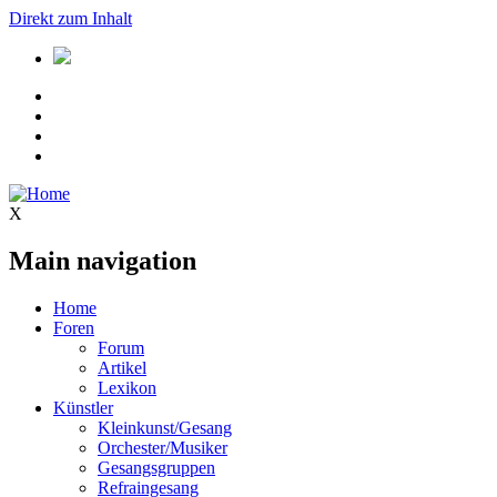
Direkt zum Inhalt
X
Main navigation
Home
Foren
Forum
Artikel
Lexikon
Künstler
Kleinkunst/Gesang
Orchester/Musiker
Gesangsgruppen
Refraingesang