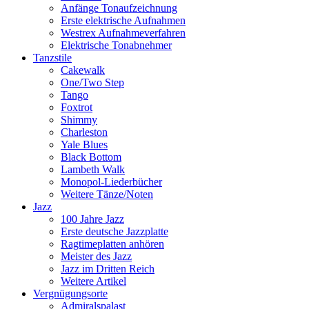
Anfänge Tonaufzeichnung
Erste elektrische Aufnahmen
Westrex Aufnahmeverfahren
Elektrische Tonabnehmer
Tanzstile
Cakewalk
One/Two Step
Tango
Foxtrot
Shimmy
Charleston
Yale Blues
Black Bottom
Lambeth Walk
Monopol-Liederbücher
Weitere Tänze/Noten
Jazz
100 Jahre Jazz
Erste deutsche Jazzplatte
Ragtimeplatten anhören
Meister des Jazz
Jazz im Dritten Reich
Weitere Artikel
Vergnügungsorte
Admiralspalast