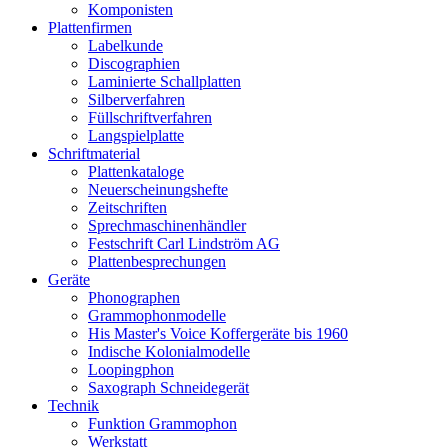
Komponisten
Plattenfirmen
Labelkunde
Discographien
Laminierte Schallplatten
Silberverfahren
Füllschriftverfahren
Langspielplatte
Schriftmaterial
Plattenkataloge
Neuerscheinungshefte
Zeitschriften
Sprechmaschinenhändler
Festschrift Carl Lindström AG
Plattenbesprechungen
Geräte
Phonographen
Grammophonmodelle
His Master's Voice Koffergeräte bis 1960
Indische Kolonialmodelle
Loopingphon
Saxograph Schneidegerät
Technik
Funktion Grammophon
Werkstatt