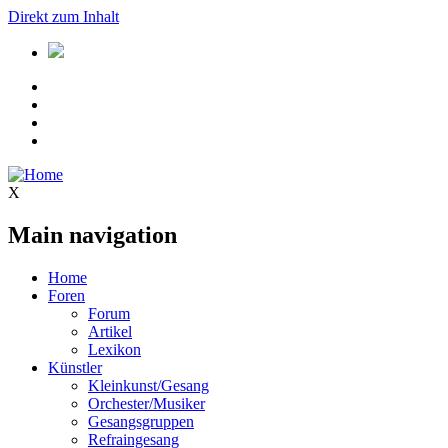
Direkt zum Inhalt
X
Main navigation
Home
Foren
Forum
Artikel
Lexikon
Künstler
Kleinkunst/Gesang
Orchester/Musiker
Gesangsgruppen
Refraingesang