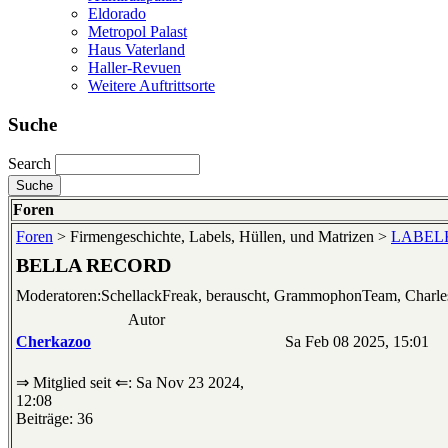
Eldorado
Metropol Palast
Haus Vaterland
Haller-Revuen
Weitere Auftrittsorte
Suche
Search
Foren
Foren
> Firmengeschichte, Labels, Hüllen, und Matrizen >
LABELKU
BELLA RECORD
Moderatoren:SchellackFreak, berauscht, GrammophonTeam, Charl
Autor
Cherkazoo
Sa Feb 08 2025, 15:01
⇒ Mitglied seit ⇐: Sa Nov 23 2024,
12:08
Beiträge: 36