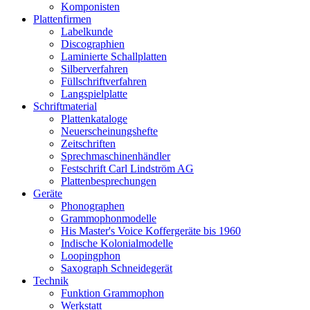
Komponisten
Plattenfirmen
Labelkunde
Discographien
Laminierte Schallplatten
Silberverfahren
Füllschriftverfahren
Langspielplatte
Schriftmaterial
Plattenkataloge
Neuerscheinungshefte
Zeitschriften
Sprechmaschinenhändler
Festschrift Carl Lindström AG
Plattenbesprechungen
Geräte
Phonographen
Grammophonmodelle
His Master's Voice Koffergeräte bis 1960
Indische Kolonialmodelle
Loopingphon
Saxograph Schneidegerät
Technik
Funktion Grammophon
Werkstatt