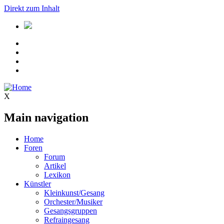
Direkt zum Inhalt
X
Main navigation
Home
Foren
Forum
Artikel
Lexikon
Künstler
Kleinkunst/Gesang
Orchester/Musiker
Gesangsgruppen
Refraingesang