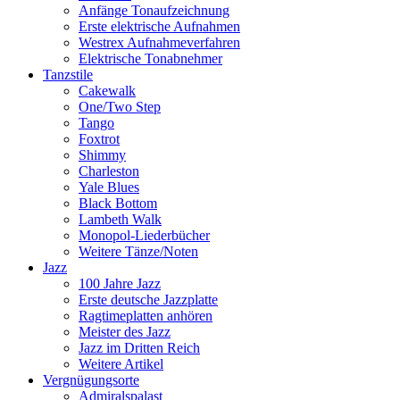
Anfänge Tonaufzeichnung
Erste elektrische Aufnahmen
Westrex Aufnahmeverfahren
Elektrische Tonabnehmer
Tanzstile
Cakewalk
One/Two Step
Tango
Foxtrot
Shimmy
Charleston
Yale Blues
Black Bottom
Lambeth Walk
Monopol-Liederbücher
Weitere Tänze/Noten
Jazz
100 Jahre Jazz
Erste deutsche Jazzplatte
Ragtimeplatten anhören
Meister des Jazz
Jazz im Dritten Reich
Weitere Artikel
Vergnügungsorte
Admiralspalast