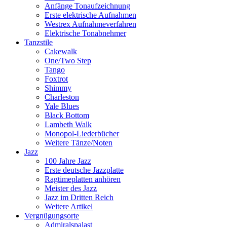
Anfänge Tonaufzeichnung
Erste elektrische Aufnahmen
Westrex Aufnahmeverfahren
Elektrische Tonabnehmer
Tanzstile
Cakewalk
One/Two Step
Tango
Foxtrot
Shimmy
Charleston
Yale Blues
Black Bottom
Lambeth Walk
Monopol-Liederbücher
Weitere Tänze/Noten
Jazz
100 Jahre Jazz
Erste deutsche Jazzplatte
Ragtimeplatten anhören
Meister des Jazz
Jazz im Dritten Reich
Weitere Artikel
Vergnügungsorte
Admiralspalast