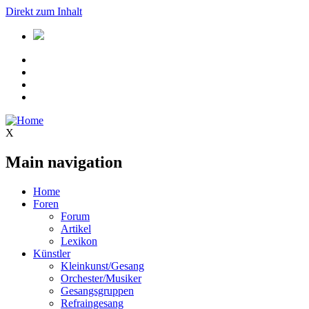
Direkt zum Inhalt
X
Main navigation
Home
Foren
Forum
Artikel
Lexikon
Künstler
Kleinkunst/Gesang
Orchester/Musiker
Gesangsgruppen
Refraingesang