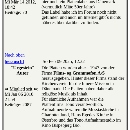
hier noch ein Plattenlabel aus Dänemark
Mi Mär 14 2012,
(vermutlich Mitte 50er Jahre)
18:42
Das Label habe ich im Forum noch nicht
Beiträge: 70
gefunden und auch im Internet gibt´s nichts
näheres über darüber zu finden.
Nach oben
berauscht
So Feb 09 2025, 12:32
"Urgestein"
Die Platten wurden ab ca. 1947 von der
Autor
Firma
Films- og Grammofon A/S
herausgegeben. Hinter dieser Firma stand der
Kirchenverein für die Innere Mission in
Dänemark. Die Platten haben daher alle
⇒ Mitglied seit ⇐:
religiöse Musik als Inhalt.
Mi Jan 06 2010,
Für sämtliche Aufnahmen war die
21:59
Plattenfirma Tono verantwortlich.
Beiträge: 2087
Aufnahmeorte waren die Messiaskirche in
Charlottenlund, Hans Egedes Kirche in
Østerbro und das Tono Aufnahmestudio im
Kino Bispebjerg Bio.