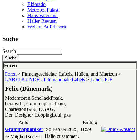
Eldorado
Metropol Palast
Haus Vaterland
Haller-Revuen
Weitere Auftrittsorte
Suche
Search
Foren
Foren
> Firmengeschichte, Labels, Hüllen, und Matrizen >
LABELKUNDE - Internationale Labels
>
Labels E-F
Felix (Dänemark)
Moderatoren:SchellackFreak,
berauscht, GrammophonTeam,
Charleston1966, DGAG,
Der_Designer, LoopingLoui, pks
Autor
Eintrag
Grammophoniker
So Feb 09 2025, 11:59
Hallo zusammen,
⇒ Mitglied seit ⇐: