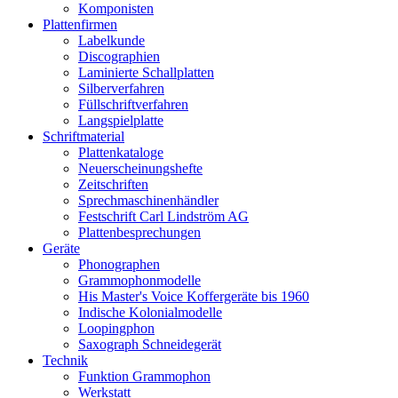
Komponisten
Plattenfirmen
Labelkunde
Discographien
Laminierte Schallplatten
Silberverfahren
Füllschriftverfahren
Langspielplatte
Schriftmaterial
Plattenkataloge
Neuerscheinungshefte
Zeitschriften
Sprechmaschinenhändler
Festschrift Carl Lindström AG
Plattenbesprechungen
Geräte
Phonographen
Grammophonmodelle
His Master's Voice Koffergeräte bis 1960
Indische Kolonialmodelle
Loopingphon
Saxograph Schneidegerät
Technik
Funktion Grammophon
Werkstatt