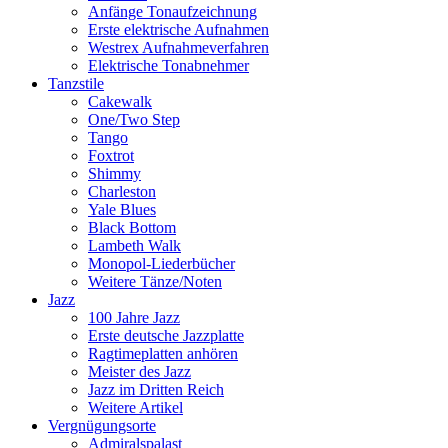
Anfänge Tonaufzeichnung
Erste elektrische Aufnahmen
Westrex Aufnahmeverfahren
Elektrische Tonabnehmer
Tanzstile
Cakewalk
One/Two Step
Tango
Foxtrot
Shimmy
Charleston
Yale Blues
Black Bottom
Lambeth Walk
Monopol-Liederbücher
Weitere Tänze/Noten
Jazz
100 Jahre Jazz
Erste deutsche Jazzplatte
Ragtimeplatten anhören
Meister des Jazz
Jazz im Dritten Reich
Weitere Artikel
Vergnügungsorte
Admiralspalast