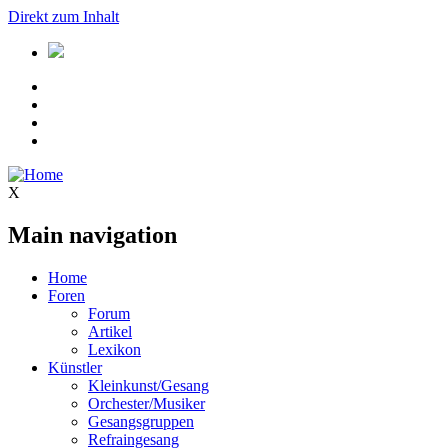
Direkt zum Inhalt
X
Main navigation
Home
Foren
Forum
Artikel
Lexikon
Künstler
Kleinkunst/Gesang
Orchester/Musiker
Gesangsgruppen
Refraingesang