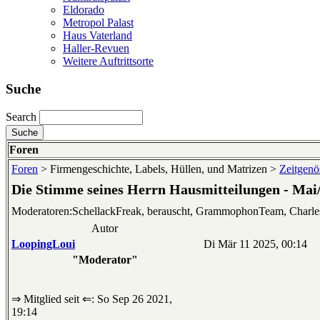
Eldorado
Metropol Palast
Haus Vaterland
Haller-Revuen
Weitere Auftrittsorte
Suche
Search
Foren
Foren
> Firmengeschichte, Labels, Hüllen, und Matrizen >
Zeitgenös
Die Stimme seines Herrn Hausmitteilungen - Mai
Moderatoren:SchellackFreak, berauscht, GrammophonTeam, Charl
Autor
LoopingLoui
Di Mär 11 2025, 00:14
"Moderator"
⇒ Mitglied seit ⇐: So Sep 26 2021,
19:14