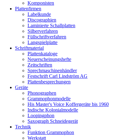
Komponisten
Plattenfirmen
Labelkunde
Discographien
Laminierte Schallplatten
Silberverfahren
Füllschriftverfahren
Langspielplatte
Schriftmaterial
Plattenkataloge
Neuerscheinungshefte
Zeitschriften
Sprechmaschinenhändler
Festschrift Carl Lindström AG
Plattenbesprechungen
Geräte
Phonographen
Grammophonmodelle
His Master's Voice Koffergeräte bis 1960
Indische Kolonialmodelle
Loopingphon
Saxograph Schneidegerät
Technik
Funktion Grammophon
Werkstatt