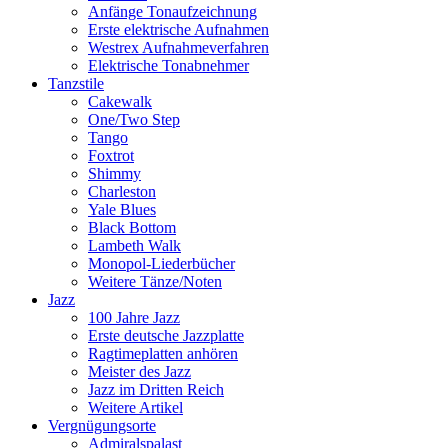
Anfänge Tonaufzeichnung
Erste elektrische Aufnahmen
Westrex Aufnahmeverfahren
Elektrische Tonabnehmer
Tanzstile
Cakewalk
One/Two Step
Tango
Foxtrot
Shimmy
Charleston
Yale Blues
Black Bottom
Lambeth Walk
Monopol-Liederbücher
Weitere Tänze/Noten
Jazz
100 Jahre Jazz
Erste deutsche Jazzplatte
Ragtimeplatten anhören
Meister des Jazz
Jazz im Dritten Reich
Weitere Artikel
Vergnügungsorte
Admiralspalast