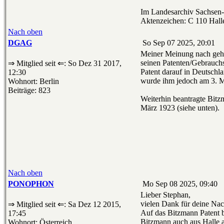
Im Landesarchiv Sachsen-A
Aktenzeichen: C 110 Halle
Nach oben
DGAG
So Sep 07 2025, 20:01
Meiner Meinung nach geht 
seinen Patenten/Gebrauchs
⇒ Mitglied seit ⇐: So Dez 31 2017,
Patent darauf in Deutschl
12:30
wurde ihm jedoch am 3. Mä
Wohnort: Berlin
Beiträge: 823
Weiterhin beantragte Bitz
März 1923 (siehe unten).
Nach oben
PONOPHON
Mo Sep 08 2025, 09:40
Lieber Stephan,
vielen Dank für deine Na
⇒ Mitglied seit ⇐: Sa Dez 12 2015,
Auf das Bitzmann Patent bi
17:45
Bitzmann auch aus Halle a
Wohnort: Österreich