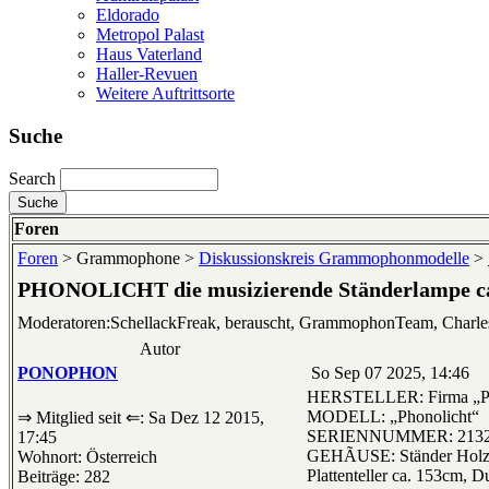
Eldorado
Metropol Palast
Haus Vaterland
Haller-Revuen
Weitere Auftrittsorte
Suche
Search
Foren
Foren
> Grammophone >
Diskussionskreis Grammophonmodelle
>
PHONOLICHT die musizierende Ständerlampe ca
Moderatoren:SchellackFreak, berauscht, GrammophonTeam, Charl
Autor
PONOPHON
So Sep 07 2025, 14:46
HERSTELLER: Firma „Phono
MODELL: „Phonolicht“
⇒ Mitglied seit ⇐: Sa Dez 12 2015,
SERIENNUMMER: 213
17:45
GEHÃUSE: Ständer Holz, F
Wohnort: Österreich
Plattenteller ca. 153cm,
Beiträge: 282