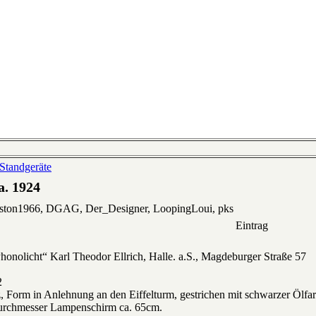
Standgeräte
. 1924
eston1966, DGAG, Der_Designer, LoopingLoui, pks
Eintrag
licht“ Karl Theodor Ellrich, Halle. a.S., Magdeburger Straße 57
2
orm in Anlehnung an den Eiffelturm, gestrichen mit schwarzer Ölfarb
 Durchmesser Lampenschirm ca. 65cm.