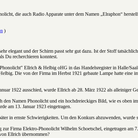
onolicht, die auch Radio Apparate unter dem Namen „Elraphon“ herstel
en
)
ehr elegant und der Schirm passt sehr gut dazu. Ist der Stoff tatsäch
als Du recherchieren konntest.
"Phonolicht" Ellrich & Helbig oHG in das Handelsregister in Halle/Saa
 Helbig. Die von der Firma im Herbst 1921 gebaute Lampe hatte eine
uar 1922 ausschied, wurde Ellrich ab 28. März 1922 als alleiniger Ge
ch den Namen Phonolicht und ein hochdreieckiges Bild, wie es oben im 
rde am 13. Januar 1923 eingetragen.
später in ernste Schwierigkeiten. Um den Konkurs abzuwenden, wurde se
g zur Firma Elektro-Phonolicht Wilhelm Schoetschel, eingetragen am 
 von Ellrich übernommen?