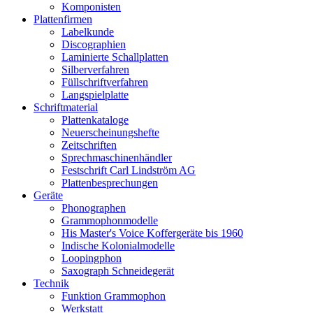
Komponisten
Plattenfirmen
Labelkunde
Discographien
Laminierte Schallplatten
Silberverfahren
Füllschriftverfahren
Langspielplatte
Schriftmaterial
Plattenkataloge
Neuerscheinungshefte
Zeitschriften
Sprechmaschinenhändler
Festschrift Carl Lindström AG
Plattenbesprechungen
Geräte
Phonographen
Grammophonmodelle
His Master's Voice Koffergeräte bis 1960
Indische Kolonialmodelle
Loopingphon
Saxograph Schneidegerät
Technik
Funktion Grammophon
Werkstatt