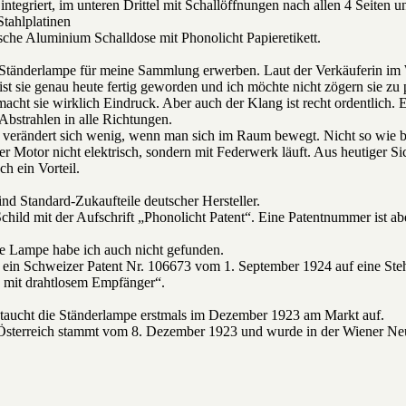
griert, im unteren Drittel mit Schallöffnungen nach allen 4 Seiten u
ahlplatinen
 Aluminium Schalldose mit Phonolicht Papieretikett.
e Ständerlampe für meine Sammlung erwerben. Laut der Verkäuferin im
t sie genau heute fertig geworden und ich möchte nicht zögern sie zu p
cht sie wirklich Eindruck. Aber auch der Klang ist recht ordentlich. E
 Abstrahlen in alle Richtungen.
 verändert sich wenig, wenn man sich im Raum bewegt. Nicht so wie be
der Motor nicht elektrisch, sondern mit Federwerk läuft. Aus heutiger Si
h ein Vorteil.
nd Standard-Zukaufteile deutscher Hersteller.
Schild mit der Aufschrift „Phonolicht Patent“. Eine Patentnummer ist ab
ese Lampe habe ich auch nicht gefunden.
e ein Schweizer Patent Nr. 106673 vom 1. September 1924 auf eine Ste
 mit drahtlosem Empfänger“.
aucht die Ständerlampe erstmals im Dezember 1923 am Markt auf.
Österreich stammt vom 8. Dezember 1923 und wurde in der Wiener Neus