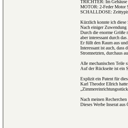
TRICHTER: Im Gehäuse inte
MOTOR: 2-Feder Motor St
SCHALLDOSE: Zeittypische
Kürzlich konnte ich dies
Nach einiger Zuwendung is
Durch die enorme Größe ma
aber interessant durch das
Er füllt den Raum aus und
Interessant ist auch, dass 
Stromnetzten, durchaus auc
Alle mechanischen Teile si
Auf der Rückseite ist ein 
Explizit ein Patent für di
Karl Theodor Ellrich hatt
„Zimmereinrichtungsstück
Nach meinen Recherchen t
Dieses Werbe Inserat aus 