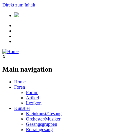
Direkt zum Inhalt
X
Main navigation
Home
Foren
Forum
Artikel
Lexikon
Künstler
Kleinkunst/Gesang
Orchester/Musiker
Gesangsgruppen
Refraingesang