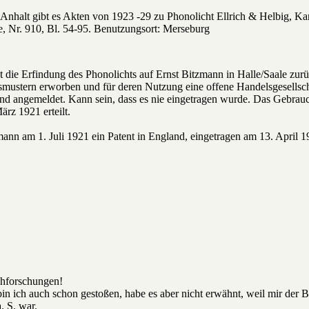
nhalt gibt es Akten von 1923 -29 zu Phonolicht Ellrich & Helbig, Kar
, Nr. 910, Bl. 54-95. Benutzungsort: Merseburg
die Erfindung des Phonolichts auf Ernst Bitzmann in Halle/Saale zurü
mustern erworben und für deren Nutzung eine offene Handelsgesellscha
and angemeldet. Kann sein, dass es nie eingetragen wurde. Das Gebrau
rz 1921 erteilt.
mann am 1. Juli 1921 ein Patent in England, eingetragen am 13. April 
chforschungen!
n ich auch schon gestoßen, habe es aber nicht erwähnt, weil mir der Be
. S. war.