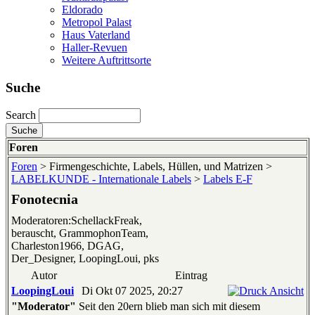
Eldorado
Metropol Palast
Haus Vaterland
Haller-Revuen
Weitere Auftrittsorte
Suche
Search
Foren
Foren
> Firmengeschichte, Labels, Hüllen, und Matrizen >
LABELKUNDE - Internationale Labels
>
Labels E-F
Fonotecnia
Moderatoren:SchellackFreak,
berauscht, GrammophonTeam,
Charleston1966, DGAG,
Der_Designer, LoopingLoui, pks
Autor
Eintrag
LoopingLoui
Di Okt 07 2025, 20:27
"Moderator"
Seit den 20ern blieb man sich mit diesem