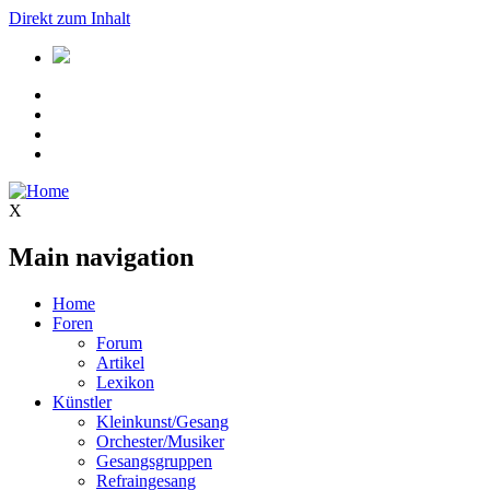
Direkt zum Inhalt
X
Main navigation
Home
Foren
Forum
Artikel
Lexikon
Künstler
Kleinkunst/Gesang
Orchester/Musiker
Gesangsgruppen
Refraingesang