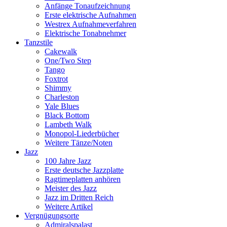
Anfänge Tonaufzeichnung
Erste elektrische Aufnahmen
Westrex Aufnahmeverfahren
Elektrische Tonabnehmer
Tanzstile
Cakewalk
One/Two Step
Tango
Foxtrot
Shimmy
Charleston
Yale Blues
Black Bottom
Lambeth Walk
Monopol-Liederbücher
Weitere Tänze/Noten
Jazz
100 Jahre Jazz
Erste deutsche Jazzplatte
Ragtimeplatten anhören
Meister des Jazz
Jazz im Dritten Reich
Weitere Artikel
Vergnügungsorte
Admiralspalast