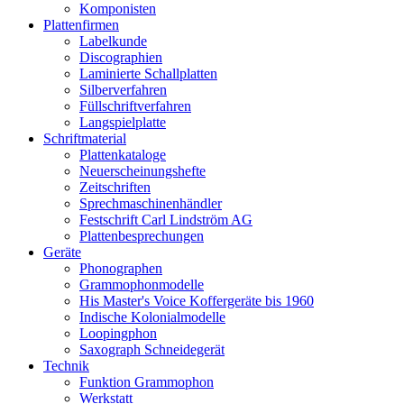
Komponisten
Plattenfirmen
Labelkunde
Discographien
Laminierte Schallplatten
Silberverfahren
Füllschriftverfahren
Langspielplatte
Schriftmaterial
Plattenkataloge
Neuerscheinungshefte
Zeitschriften
Sprechmaschinenhändler
Festschrift Carl Lindström AG
Plattenbesprechungen
Geräte
Phonographen
Grammophonmodelle
His Master's Voice Koffergeräte bis 1960
Indische Kolonialmodelle
Loopingphon
Saxograph Schneidegerät
Technik
Funktion Grammophon
Werkstatt