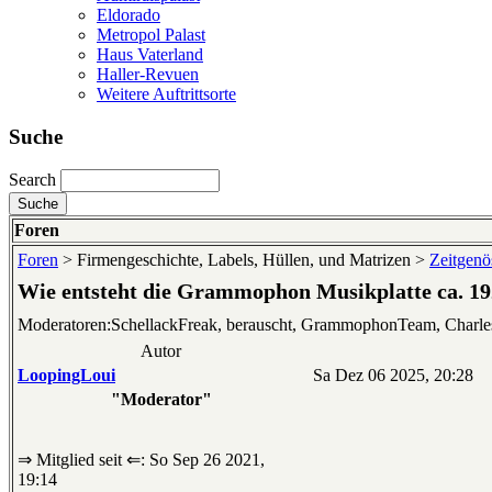
Eldorado
Metropol Palast
Haus Vaterland
Haller-Revuen
Weitere Auftrittsorte
Suche
Search
Foren
Foren
> Firmengeschichte, Labels, Hüllen, und Matrizen >
Zeitgenös
Wie entsteht die Grammophon Musikplatte ca. 1
Moderatoren:SchellackFreak, berauscht, GrammophonTeam, Charl
Autor
LoopingLoui
Sa Dez 06 2025, 20:28
"Moderator"
⇒ Mitglied seit ⇐: So Sep 26 2021,
19:14