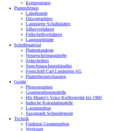
Komponisten
Plattenfirmen
Labelkunde
Discographien
Laminierte Schallplatten
Silberverfahren
Füllschriftverfahren
Langspielplatte
Schriftmaterial
Plattenkataloge
Neuerscheinungshefte
Zeitschriften
Sprechmaschinenhändler
Festschrift Carl Lindström AG
Plattenbesprechungen
Geräte
Phonographen
Grammophonmodelle
His Master's Voice Koffergeräte bis 1960
Indische Kolonialmodelle
Loopingphon
Saxograph Schneidegerät
Technik
Funktion Grammophon
Werkstatt