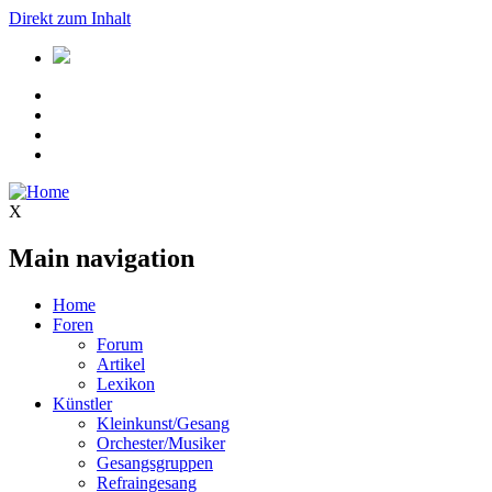
Direkt zum Inhalt
X
Main navigation
Home
Foren
Forum
Artikel
Lexikon
Künstler
Kleinkunst/Gesang
Orchester/Musiker
Gesangsgruppen
Refraingesang