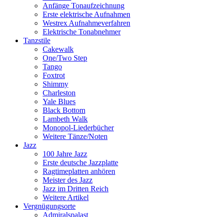
Anfänge Tonaufzeichnung
Erste elektrische Aufnahmen
Westrex Aufnahmeverfahren
Elektrische Tonabnehmer
Tanzstile
Cakewalk
One/Two Step
Tango
Foxtrot
Shimmy
Charleston
Yale Blues
Black Bottom
Lambeth Walk
Monopol-Liederbücher
Weitere Tänze/Noten
Jazz
100 Jahre Jazz
Erste deutsche Jazzplatte
Ragtimeplatten anhören
Meister des Jazz
Jazz im Dritten Reich
Weitere Artikel
Vergnügungsorte
Admiralspalast