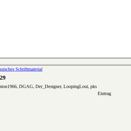
sisches Schriftmaterial
929
eston1966, DGAG, Der_Designer, LoopingLoui, pks
Eintrag