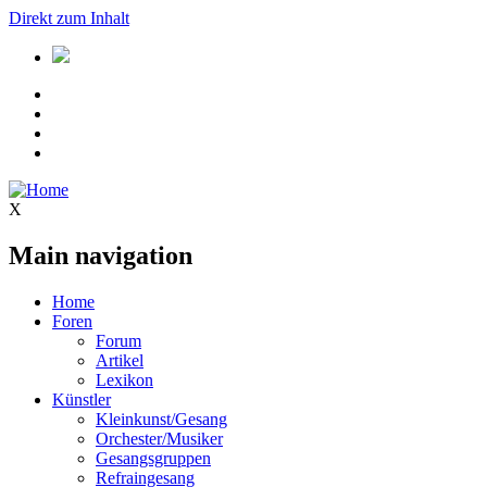
Direkt zum Inhalt
X
Main navigation
Home
Foren
Forum
Artikel
Lexikon
Künstler
Kleinkunst/Gesang
Orchester/Musiker
Gesangsgruppen
Refraingesang