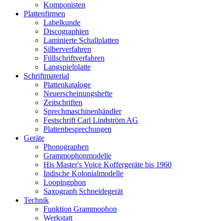
Komponisten
Plattenfirmen
Labelkunde
Discographien
Laminierte Schallplatten
Silberverfahren
Füllschriftverfahren
Langspielplatte
Schriftmaterial
Plattenkataloge
Neuerscheinungshefte
Zeitschriften
Sprechmaschinenhändler
Festschrift Carl Lindström AG
Plattenbesprechungen
Geräte
Phonographen
Grammophonmodelle
His Master's Voice Koffergeräte bis 1960
Indische Kolonialmodelle
Loopingphon
Saxograph Schneidegerät
Technik
Funktion Grammophon
Werkstatt