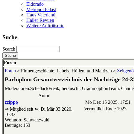
Eldorado
Metropol Palast
Haus Vaterland
Haller-Revuen
Weitere Auftrittsorte
Suche
Search
Foren
Foren
> Firmengeschichte, Labels, Hüllen, und Matrizen >
Zeitgenös
Parlophon Gesamtverzeichnis der Nachträge 24-3
Moderatoren:SchellackFreak, berauscht, GrammophonTeam, Charl
Autor
zzippo
Mo Dez 15 2025, 17:51
Vermutlich Ende 1923
⇒ Mitglied seit ⇐: Di Mär 03 2020,
10:33
Wohnort: Schwarzwald
Beiträge: 153