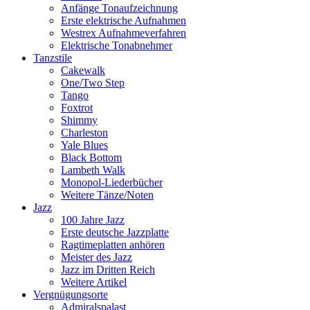
Anfänge Tonaufzeichnung
Erste elektrische Aufnahmen
Westrex Aufnahmeverfahren
Elektrische Tonabnehmer
Tanzstile
Cakewalk
One/Two Step
Tango
Foxtrot
Shimmy
Charleston
Yale Blues
Black Bottom
Lambeth Walk
Monopol-Liederbücher
Weitere Tänze/Noten
Jazz
100 Jahre Jazz
Erste deutsche Jazzplatte
Ragtimeplatten anhören
Meister des Jazz
Jazz im Dritten Reich
Weitere Artikel
Vergnügungsorte
Admiralspalast