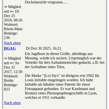
Deckelansicht vergessen.....
⇒ Mitglied
seit ⇐: Di
Dez 25
2018, 08:26
Wohnort:
Rhein-Main
Beiträge:
236
Nach oben
DGAG
Di Dez 30 2025, 16:21
Ein Jagdhorn in dieser Größe, allerdings aus
Messing, würde ich suchen. Ursprünglich war der
⇒ Mitglied
Verteiler für drei Aufnahmetrichter gedacht, z.B. bei
seit ⇐: So
der Aufnahme eines Trios.
Dez 31
2017, 12:30
Die Marke "(Le) Styx" ist übrigens erst 1902 für
Wohnort:
Louis Izérable eingetragen worden. Ich habe
Berlin
Izérable als Inhaber eines Patents für einen
Beiträge:
Fotoapparat gefunden. Er war Kaufmann und
823
Besitzer eines Phonographengeschäfts in Lyon,
welches er 1911 verkaufte.
Nach oben