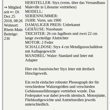
HERSTELLER: Styx (verm. über das Versandhaus
Maleville in Libourne vertrieben)
⇒ Mitglied
MODELL:
seit ⇐: Di
SERIENNUMMER:
Dez 25
JAHR: Verm. um 1900
2018, 08:26
DAMALIGER PREIS: Unbekannt
Wohnort:
GEHÃUSE: Nussbaum
Rhein-Main
TRICHTER: 26 cm Jagdhorn und zwei 22 cm
Beiträge:
lange zweiteilige Alutrichter
236
MOTOR: 2 Feder
SCHALLDOSE: Styx 4 cm Metallgussschalldose
mit Auflagegewicht
MANDREL/ Walze: Standard und Inter mit
Adapter
Hier ein französischer Styx Inter mit dreifach
Hirschgeweih.
Ein recht einfacher robuster Phonograph der für
verschiedene Walzengrößen und verschieden
Gehäuseausführungen vertrieben wurde. Das
Federpaket war dabei jeweils identisch. Motorplatte,
Fliehkraftgewichte und Antriebsrollen jeweils
unterschiedlich.