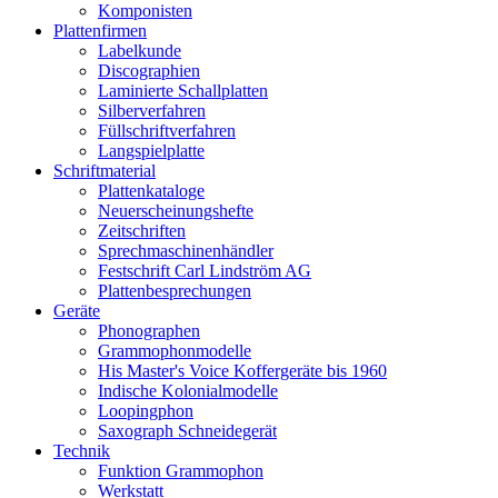
Komponisten
Plattenfirmen
Labelkunde
Discographien
Laminierte Schallplatten
Silberverfahren
Füllschriftverfahren
Langspielplatte
Schriftmaterial
Plattenkataloge
Neuerscheinungshefte
Zeitschriften
Sprechmaschinenhändler
Festschrift Carl Lindström AG
Plattenbesprechungen
Geräte
Phonographen
Grammophonmodelle
His Master's Voice Koffergeräte bis 1960
Indische Kolonialmodelle
Loopingphon
Saxograph Schneidegerät
Technik
Funktion Grammophon
Werkstatt