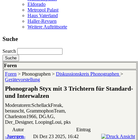
Eldorado
Metropol Palast
Haus Vaterland
Haller-Revuen
Weitere Auftrittsorte
Suche
Search
Foren
Foren
> Phonographen >
Diskussionskreis Phonographen
>
Gerätevorstellung
Phonograph Styx mit 3 Trichtern für Standard-
und Interwalzen
Moderatoren:SchellackFreak,
berauscht, GrammophonTeam,
Charleston1966, DGAG,
Der_Designer, LoopingLoui, pks
Autor
Eintrag
-Juergen-
Di Dez 23 2025, 16:42