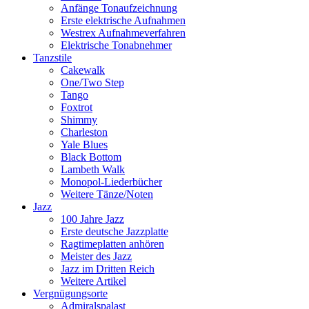
Anfänge Tonaufzeichnung
Erste elektrische Aufnahmen
Westrex Aufnahmeverfahren
Elektrische Tonabnehmer
Tanzstile
Cakewalk
One/Two Step
Tango
Foxtrot
Shimmy
Charleston
Yale Blues
Black Bottom
Lambeth Walk
Monopol-Liederbücher
Weitere Tänze/Noten
Jazz
100 Jahre Jazz
Erste deutsche Jazzplatte
Ragtimeplatten anhören
Meister des Jazz
Jazz im Dritten Reich
Weitere Artikel
Vergnügungsorte
Admiralspalast