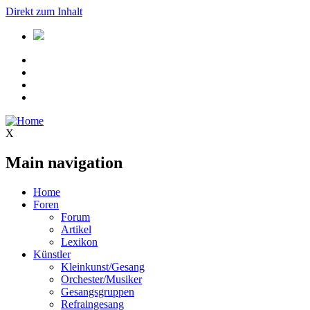
Direkt zum Inhalt
X
Main navigation
Home
Foren
Forum
Artikel
Lexikon
Künstler
Kleinkunst/Gesang
Orchester/Musiker
Gesangsgruppen
Refraingesang