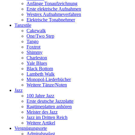
Anfänge Tonaufzeichnung
Erste elektrische Aufnahmen
Westrex Aufnahmeverfahren
Elektrische Tonabnehmer
Tanzstile
Cakewalk
One/Two Step
Tango
Foxtrot
Shimmy
Charleston
Yale Blues
Black Bottom
Lambeth Walk
Monopol-Liederbücher
Weitere Tänze/Noten
Jazz
100 Jahre Jazz
Erste deutsche Jazzplatte
Ragtimeplatten anhören
Meister des Jazz
Jazz im Dritten Reich
Weitere Artikel
Vergnügungsorte
Admiralspalast