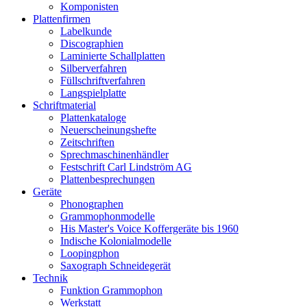
Komponisten
Plattenfirmen
Labelkunde
Discographien
Laminierte Schallplatten
Silberverfahren
Füllschriftverfahren
Langspielplatte
Schriftmaterial
Plattenkataloge
Neuerscheinungshefte
Zeitschriften
Sprechmaschinenhändler
Festschrift Carl Lindström AG
Plattenbesprechungen
Geräte
Phonographen
Grammophonmodelle
His Master's Voice Koffergeräte bis 1960
Indische Kolonialmodelle
Loopingphon
Saxograph Schneidegerät
Technik
Funktion Grammophon
Werkstatt