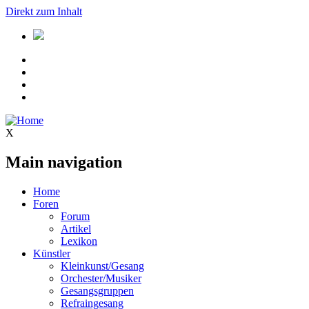
Direkt zum Inhalt
X
Main navigation
Home
Foren
Forum
Artikel
Lexikon
Künstler
Kleinkunst/Gesang
Orchester/Musiker
Gesangsgruppen
Refraingesang