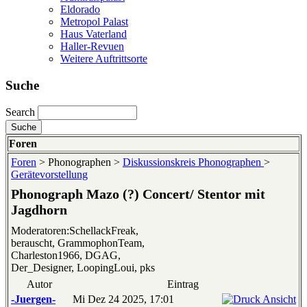
Eldorado
Metropol Palast
Haus Vaterland
Haller-Revuen
Weitere Auftrittsorte
Suche
Search
Foren
Foren
> Phonographen >
Diskussionskreis Phonographen
>
Gerätevorstellung
Phonograph Mazo (?) Concert/ Stentor mit
Jagdhorn
Moderatoren:SchellackFreak,
berauscht, GrammophonTeam,
Charleston1966, DGAG,
Der_Designer, LoopingLoui, pks
Autor
Eintrag
-Juergen-
Mi Dez 24 2025, 17:01