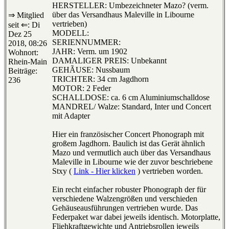
HERSTELLER: Umbezeichneter Mazo? (verm.
über das Versandhaus Maleville in Libourne
⇒ Mitglied
vertrieben)
seit ⇐: Di
MODELL:
Dez 25
SERIENNUMMER:
2018, 08:26
JAHR: Verm. um 1902
Wohnort:
DAMALIGER PREIS: Unbekannt
Rhein-Main
GEHÃUSE: Nussbaum
Beiträge:
TRICHTER: 34 cm Jagdhorn
236
MOTOR: 2 Feder
SCHALLDOSE: ca. 6 cm Aluminiumschalldose
MANDREL/ Walze: Standard, Inter und Concert
mit Adapter
Hier ein französischer Concert Phonograph mit
großem Jagdhorn. Baulich ist das Gerät ähnlich
Mazo und vermutlich auch über das Versandhaus
Maleville in Libourne wie der zuvor beschriebene
Stxy (
Link - Hier klicken
) vertrieben worden.
Ein recht einfacher robuster Phonograph der für
verschiedene Walzengrößen und verschieden
Gehäuseausführungen vertrieben wurde. Das
Federpaket war dabei jeweils identisch. Motorplatte,
Fliehkraftgewichte und Antriebsrollen jeweils