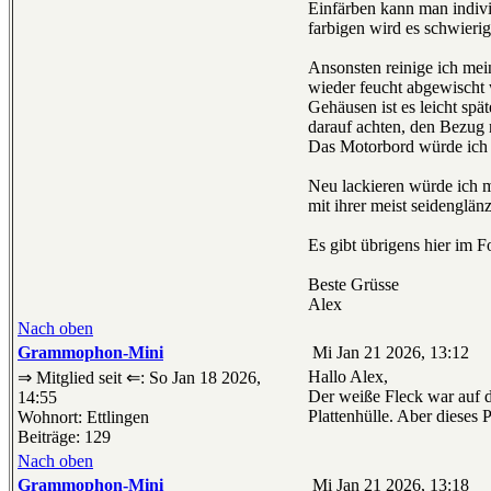
Einfärben kann man indivi
farbigen wird es schwierig
Ansonsten reinige ich mei
wieder feucht abgewischt w
Gehäusen ist es leicht spä
darauf achten, den Bezug n
Das Motorbord würde ich 
Neu lackieren würde ich mö
mit ihrer meist seidenglänz
Es gibt übrigens hier im
Beste Grüsse
Alex
Nach oben
Grammophon-Mini
Mi Jan 21 2026, 13:12
Hallo Alex,
⇒ Mitglied seit ⇐: So Jan 18 2026,
Der weiße Fleck war auf d
14:55
Plattenhülle. Aber dieses P
Wohnort: Ettlingen
Beiträge: 129
Nach oben
Grammophon-Mini
Mi Jan 21 2026, 13:18