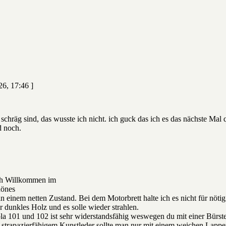
26, 17:46 ]
zt schräg sind, das wusste ich nicht. ich guck das ich es das nächste Mal
d noch.
ich Willkommen im
hönes
 in einem netten Zustand. Bei dem Motorbrett halte ich es nicht für nötig 
r dunkles Holz und es solle wieder strahlen.
la 101 und 102 ist sehr widerstandsfähig weswegen du mit einer Bürste 
 strapazierfähigem Kunstleder sollte man nur mit einem weichen Lappen