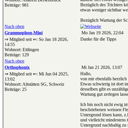
Bezüglich des Trichters kö
Beiträge: 981
etwas weniger sichtbar we
Bezüglich Wartung der Sch
Nach oben
Grammophon-Mini
Mo Jan 19 2026, 22:04
Danke für die Tipps
⇒ Mitglied seit ⇐: So Jan 18 2026,
14:55
Wohnort: Ettlingen
Beiträge: 129
Nach oben
Orthophonix
Mi Jan 21 2026, 13:07
Hallo,
⇒ Mitglied seit ⇐: Mi Jun 04 2025,
von mir ebenfalls herzlich
13:02
Etwas schwierig ist dort i
Wohnort: Altstätten SG, Schweiz
desselben gibt es unzählig
Beiträge: 25
Wartung gut zerlegen lass
Ich bin noch nicht ewig i
beschriebenen weissen Flec
Untergrund lösen kann, z.B
und vielleicht mindestens
Untergrund nachhaltig zu s