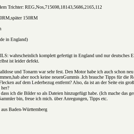
 Trichter: REG,Nos,715698,18143,5686,2165,112
RM,später 150RM
m
 in England)
rscheinlich komplett gefertigt in England und nur deutsches Etikett 
lbst ist leider defekt.
dose und Tonarm war sehr fest. Den Motor habe ich auch schon neu ge
men,hab aber noch keine neuenGummis .Ich brauche Tipps für die R
lecken auf dem Lederbezug entfernt? Also, da ist an der Seite ein groß
 her?
st, dass ich die Bilder so als Dateien hinzugefügt habe. (Ich mache da
 Sammler bin, freue ich mich. über Anregungen, Tipps etc.
aus Baden-Württemberg