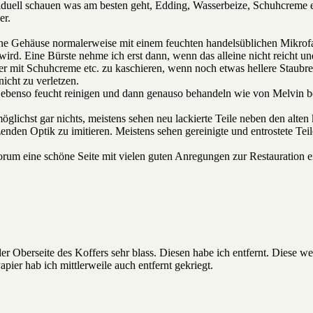
duell schauen was am besten geht, Edding, Wasserbeize, Schuhcreme e
er.
ne Gehäuse normalerweise mit einem feuchten handelsüblichen Mikrofase
ird. Eine Bürste nehme ich erst dann, wenn das alleine nicht reicht un
ter mit Schuhcreme etc. zu kaschieren, wenn noch etwas hellere Staubre
icht zu verletzen.
ebenso feucht reinigen und dann genauso behandeln wie von Melvin be
glichst gar nichts, meistens sehen neu lackierte Teile neben den alten 
enden Optik zu imitieren. Meistens sehen gereinigte und entrostete Teile 
 Forum eine schöne Seite mit vielen guten Anregungen zur Restaurati
er Oberseite des Koffers sehr blass. Diesen habe ich entfernt. Diese 
apier hab ich mittlerweile auch entfernt gekriegt.