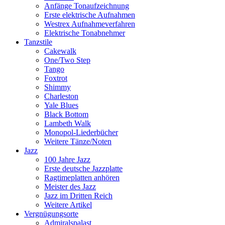
Anfänge Tonaufzeichnung
Erste elektrische Aufnahmen
Westrex Aufnahmeverfahren
Elektrische Tonabnehmer
Tanzstile
Cakewalk
One/Two Step
Tango
Foxtrot
Shimmy
Charleston
Yale Blues
Black Bottom
Lambeth Walk
Monopol-Liederbücher
Weitere Tänze/Noten
Jazz
100 Jahre Jazz
Erste deutsche Jazzplatte
Ragtimeplatten anhören
Meister des Jazz
Jazz im Dritten Reich
Weitere Artikel
Vergnügungsorte
Admiralspalast