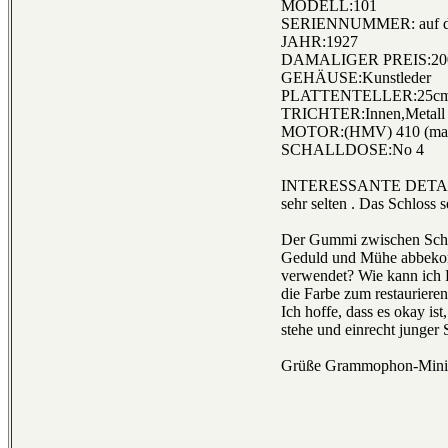
MODELL:101
SERIENNUMMER: auf dem
JAHR:1927
DAMALIGER PREIS:200
GEHÄUSE:Kunstleder
PLATTENTELLER:25c
TRICHTER:Innen,Metall
MOTOR:(HMV) 410 (made
SCHALLDOSE:No 4
INTERESSANTE DETAILS: wah
sehr selten . Das Schloss se
Der Gummi zwischen Schall
Geduld und Mühe abbekom
verwendet? Wie kann ich F
die Farbe zum restaurieren
Ich hoffe, dass es okay i
stehe und einrecht junger
Grüße Grammophon-Mini 