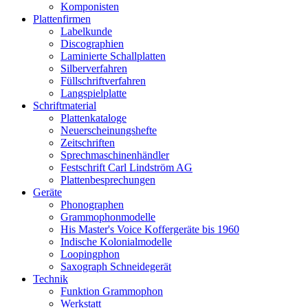
Komponisten
Plattenfirmen
Labelkunde
Discographien
Laminierte Schallplatten
Silberverfahren
Füllschriftverfahren
Langspielplatte
Schriftmaterial
Plattenkataloge
Neuerscheinungshefte
Zeitschriften
Sprechmaschinenhändler
Festschrift Carl Lindström AG
Plattenbesprechungen
Geräte
Phonographen
Grammophonmodelle
His Master's Voice Koffergeräte bis 1960
Indische Kolonialmodelle
Loopingphon
Saxograph Schneidegerät
Technik
Funktion Grammophon
Werkstatt