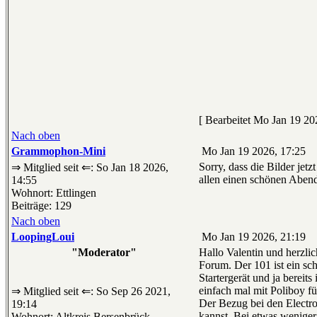
[ Bearbeitet Mo Jan 19 20
Nach oben
Grammophon-Mini
Mo Jan 19 2026, 17:25
Sorry, dass die Bilder jet
⇒ Mitglied seit ⇐: So Jan 18 2026,
allen einen schönen Aben
14:55
Wohnort: Ettlingen
Beiträge: 129
Nach oben
LoopingLoui
Mo Jan 19 2026, 21:19
"Moderator"
Hallo Valentin und herzl
Forum. Der 101 ist ein sc
Startergerät und ja bereits
einfach mal mit Poliboy fü
⇒ Mitglied seit ⇐: So Sep 26 2021,
Der Bezug bei den Electro
19:14
kannst. Bei etwas weniger
Wohnort: Altkreis Bersenbrück