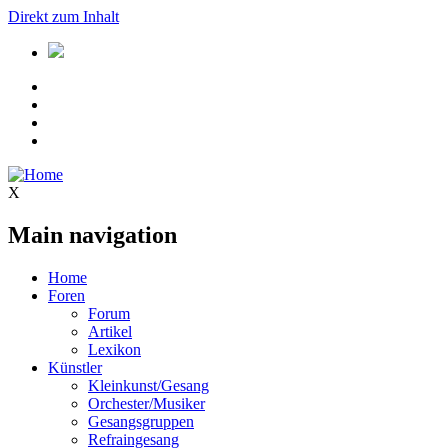
Direkt zum Inhalt
X
Main navigation
Home
Foren
Forum
Artikel
Lexikon
Künstler
Kleinkunst/Gesang
Orchester/Musiker
Gesangsgruppen
Refraingesang