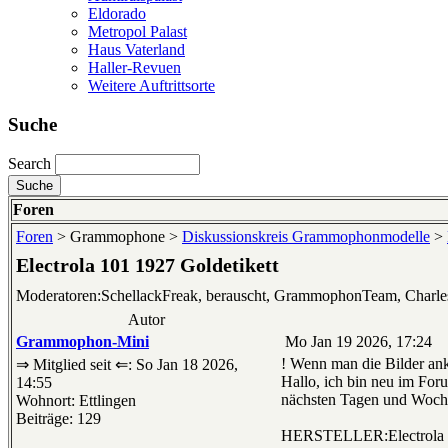
Eldorado
Metropol Palast
Haus Vaterland
Haller-Revuen
Weitere Auftrittsorte
Suche
Search
Foren
Foren
> Grammophone >
Diskussionskreis Grammophonmodelle
>
Electrola 101 1927 Goldetikett
Moderatoren:SchellackFreak, berauscht, GrammophonTeam, Charl
Autor
Grammophon-Mini
Mo Jan 19 2026, 17:24
! Wenn man die Bilder ank
⇒ Mitglied seit ⇐: So Jan 18 2026,
Hallo, ich bin neu im For
14:55
nächsten Tagen und Woche
Wohnort: Ettlingen
Beiträge: 129
HERSTELLER:Electrola