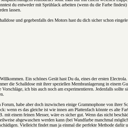
nntest du entweder mit Sprühlack arbeiten (wenn du die Farbe findest) o
rden lassen.
alldose und gegebenfalls des Motors hast du dich sicher schon eingele
 Willkommen. Ein schönes Gerät hast Du da, eines der ersten Electrola. W
mmer die Schalldose mit ihrer speziellen Membranlagerung in einem Gum
e Vorschläge, ich bin auch noch am experimentieren. Jedenfalls sollte s
en.
m Forum, habe aber doch inzwischen einige Grammophone von ihrer Sch
k: wenn es das gleiche ist wie innen am Plattenfach könnte es alte Far
. mit einem feinen Messer, wäre es sicher gut. Wenn das nicht beschädi
 teilweise abgewaschen werden kann (bei Wandfarbe manchmal möglich).
chädigen. Vielleicht findet man ja einmal die perfekte Methode dafür 