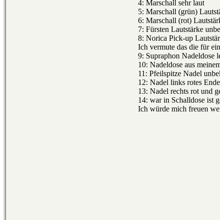
4: Marschall sehr laut
5: Marschall (grün) Lauts
6: Marschall (rot) Lautstä
7: Fürsten Lautstärke unb
8: Norica Pick-up Lautstä
Ich vermute das die für ein
9: Supraphon Nadeldose l
10: Nadeldose aus mein
11: Pfeilspitze Nadel unb
12: Nadel links rotes Ende
13: Nadel rechts rot und 
14: war in Schalldose ist 
Ich würde mich freuen we