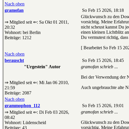
Nach oben
gramofan
So Feb 15 2026, 18:18
Glückwunsch zu den Dosen
vorsichtig. Meine Erfahru
⇒ Mitglied seit ⇐: Sa Okt 01 2011,
nicht scheust kannst Du j
20:32
einen kleinen Lichtblitz an
Wohnort: bei Berlin
Du vermutest richtig, dass
Beiträge: 1212
[ Bearbeitet So Feb 15 202
Nach oben
berauscht
So Feb 15 2026, 18:45
"Urgestein" Autor
gramofan schrieb
...
Bei der Verwendung der Na
⇒ Mitglied seit ⇐: Mi Jan 06 2010,
Auch ungebrauchte alte Nad
21:59
Beiträge: 2087
Nach oben
grammophon_112
So Feb 15 2026, 19:01
gramofan schrieb
...
⇒ Mitglied seit ⇐: Di Feb 03 2026,
08:42
Glückwunsch zu den Dosen
Wohnort: Lüdenscheid
vorsichtig. Meine Erfahru
Beiträge: 43