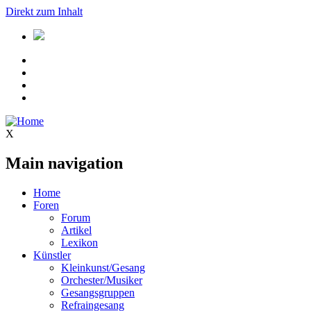
Direkt zum Inhalt
X
Main navigation
Home
Foren
Forum
Artikel
Lexikon
Künstler
Kleinkunst/Gesang
Orchester/Musiker
Gesangsgruppen
Refraingesang