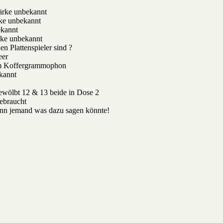
tärke unbekannt
rke unbekannt
ekannt
rke unbekannt
en Plattenspieler sind ?
eer
em Koffergrammophon
ekannt
gewölbt 12 & 13 beide in Dose 2
gebraucht
nn jemand was dazu sagen könnte!