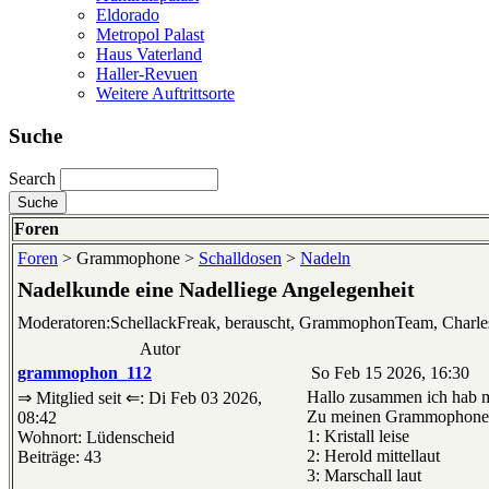
Eldorado
Metropol Palast
Haus Vaterland
Haller-Revuen
Weitere Auftrittsorte
Suche
Search
Foren
Foren
> Grammophone >
Schalldosen
>
Nadeln
Nadelkunde eine Nadelliege Angelegenheit
Moderatoren:SchellackFreak, berauscht, GrammophonTeam, Charl
Autor
grammophon_112
So Feb 15 2026, 16:30
Hallo zusammen ich hab mi
⇒ Mitglied seit ⇐: Di Feb 03 2026,
Zu meinen Grammophonen
08:42
1: Kristall leise
Wohnort: Lüdenscheid
2: Herold mittellaut
Beiträge: 43
3: Marschall laut