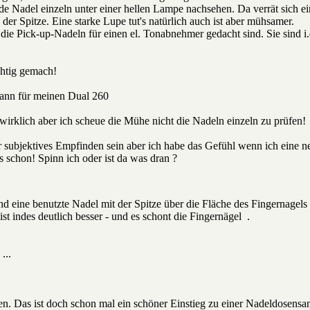
ede Nadel einzeln unter einer hellen Lampe nachsehen. Da verrät sich 
 der Spitze. Eine starke Lupe tut's natürlich auch ist aber mühsamer.
 die Pick-up-Nadeln für einen el. Tonabnehmer gedacht sind. Sie sind i.
ichtig gemach!
dann für meinen Dual 260
wirklich aber ich scheue die Mühe nicht die Nadeln einzeln zu prüfen!
 subjektives Empfinden sein aber ich habe das Gefühl wenn ich eine neue
 schon! Spinn ich oder ist da was dran ?
eine benutzte Nadel mit der Spitze über die Fläche des Fingernagels z
t indes deutlich besser - und es schont die Fingernägel
.
...
. Das ist doch schon mal ein schöner Einstieg zu einer Nadeldosensa