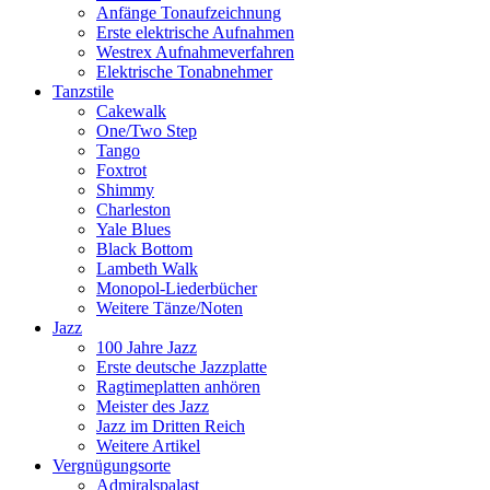
Anfänge Tonaufzeichnung
Erste elektrische Aufnahmen
Westrex Aufnahmeverfahren
Elektrische Tonabnehmer
Tanzstile
Cakewalk
One/Two Step
Tango
Foxtrot
Shimmy
Charleston
Yale Blues
Black Bottom
Lambeth Walk
Monopol-Liederbücher
Weitere Tänze/Noten
Jazz
100 Jahre Jazz
Erste deutsche Jazzplatte
Ragtimeplatten anhören
Meister des Jazz
Jazz im Dritten Reich
Weitere Artikel
Vergnügungsorte
Admiralspalast