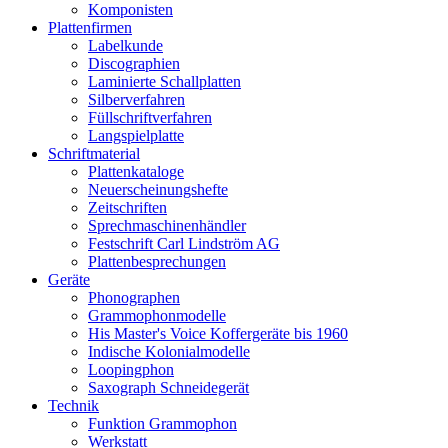
Komponisten
Plattenfirmen
Labelkunde
Discographien
Laminierte Schallplatten
Silberverfahren
Füllschriftverfahren
Langspielplatte
Schriftmaterial
Plattenkataloge
Neuerscheinungshefte
Zeitschriften
Sprechmaschinenhändler
Festschrift Carl Lindström AG
Plattenbesprechungen
Geräte
Phonographen
Grammophonmodelle
His Master's Voice Koffergeräte bis 1960
Indische Kolonialmodelle
Loopingphon
Saxograph Schneidegerät
Technik
Funktion Grammophon
Werkstatt