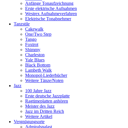
Anfänge Tonaufzeichnung
Erste elektrische Aufnahmen
Westrex Aufnahmeverfahren
Elektrische Tonabnehmer
Tanzstile
Cakewalk
One/Two Step
Tango
Foxtrot
Shimmy
Charleston
Yale Blues
Black Bottom
Lambeth Walk
Monopol-Liederbücher
Weitere Tänze/Noten
Jazz
100 Jahre Jazz
Erste deutsche Jazzplatte
Ragtimeplatten anhören
Meister des Jazz
Jazz im Dritten Reich
Weitere Artikel
Vergnügungsorte
Admiralspalast