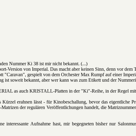
nden Nummer Ki 38 ist mir nicht bekannt. (...)
port-Version von Imperial. Das macht aber keinen Sinn, denn vor dem Ti
rott "Caravan", gespielt von dem Orchester Max Rumpf auf einer Imperia
g ist soweit bekannt, aber wer kann was zum Etikett und der Nummer
ERIAL as auch KRISTALL-Platten in der "Ki"-Reihe, in der Regel mi
s Kürzel erahnen lässt - für Kinobeschallung, bevor das eigentliche
-Matrizen der regulären Veröffentlichungen handelt, die Matriznummer
ine interessante Aufnahme hast, mir begegneten bisher nur Salonmus