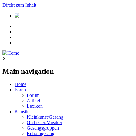
Direkt zum Inhalt
X
Main navigation
Home
Foren
Forum
Artikel
Lexikon
Künstler
Kleinkunst/Gesang
Orchester/Musiker
Gesangsgruppen
Refraingesang