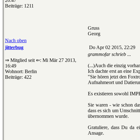
20:47
Beiträge: 1211
Gruss
Georg
Nach oben
jitterbug
Do Apr 02 2015, 22:29
grammofar schrieb
...
⇒ Mitglied seit ⇐: Mi Mär 27 2013,
(...)Auch die einzig vorha
16:49
Ich dachte erst an eine Ex
Wohnort: Berlin
"Sie hören jetzt den Foxt
Beiträge: 422
Aufnahmeort und Datierun
Es existieren sowohl IMP
Sie waren - wie schon da
dass es sich um Umschnitt
übernommen wurde.
Gratuliere, dass Du da e
Ansage.