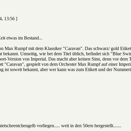
4, 13:56 ]
 Zeit etwas im Bestand...
von Max Rumpf mit dem Klassiker "Caravan". Das schwarz/ gold Etikett
t bekannt. Umseitig, wie bei dem Titel üblich, befindet sich "Blue Swi
port-Version von Imperial. Das macht aber keinen Sinn, denn vor dem Ti
rott "Caravan", gespielt von dem Orchester Max Rumpf auf einer Imperia
g ist soweit bekannt, aber wer kann was zum Etikett und der Nummer
tscheentchengelb vorliegen..... weit in den 50ern hergestellt.......