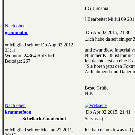
LG Limania
[ Bearbeitet Mi Jul 09 201
Nach oben
grammofar
Do Apr 02 2015, 21:30
...ich habe da seit einiger
⇒ Mitglied seit ⇐: Do Aug 02 2012,
und zwar diese Imperial 
23:11
Nummer Ki 38 ist mir nich
Wohnort: 24364 Holzdorf
Ich dachte erst an eine Ex
Beiträge: 267
"Sie hören jetzt den Foxt
Aufnahmeort und Datierun
Beste Grüße
N.P.
Nach oben
krammofoon
Do Apr 02 2015, 21:41
Schellack-Gnadenhof
Servus :-)
Ich hab da noch was in Quie
⇒ Mitglied seit ⇐: Mo Jun 27 2011,