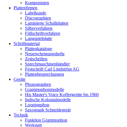
Komponisten
Plattenfirmen
Labelkunde
Discographien
Laminierte Schallplatten
Silberverfahren
Füllschriftverfahren
Langspielplatte
Schriftmaterial
Plattenkataloge
Neuerscheinungshefte
Zeitschriften
Sprechmaschinenhändler
Festschrift Carl Lindström AG
Plattenbesprechungen
Geräte
Phonographen
Grammophonmodelle
His Master's Voice Koffergeräte bis 1960
Indische Kolonialmodelle
Loopingphon
Saxograph Schneidegerät
Technik
Funktion Grammophon
Werkstatt