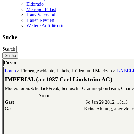
Eldorado
Metropol Palast
Haus Vaterland
Haller-Revuen
Weitere Auftrittsorte
Suche
Search
Foren
Foren
> Firmengeschichte, Labels, Hüllen, und Matrizen >
LABELKU
IMPERIAL (ab 1937 Carl Lindström AG)
Moderatoren:SchellackFreak, berauscht, GrammophonTeam, Charl
Autor
Gast
So Jan 29 2012, 18:13
Gast
Keine Ahnung, aber vielle