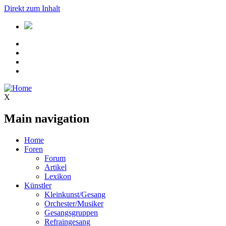
Direkt zum Inhalt
X
Main navigation
Home
Foren
Forum
Artikel
Lexikon
Künstler
Kleinkunst/Gesang
Orchester/Musiker
Gesangsgruppen
Refraingesang