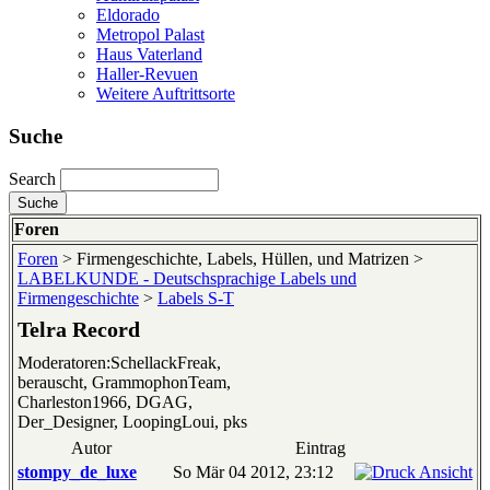
Eldorado
Metropol Palast
Haus Vaterland
Haller-Revuen
Weitere Auftrittsorte
Suche
Search
Foren
Foren
> Firmengeschichte, Labels, Hüllen, und Matrizen >
LABELKUNDE - Deutschsprachige Labels und
Firmengeschichte
>
Labels S-T
Telra Record
Moderatoren:SchellackFreak,
berauscht, GrammophonTeam,
Charleston1966, DGAG,
Der_Designer, LoopingLoui, pks
Autor
Eintrag
stompy_de_luxe
So Mär 04 2012, 23:12