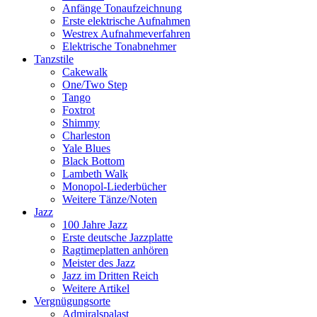
Anfänge Tonaufzeichnung
Erste elektrische Aufnahmen
Westrex Aufnahmeverfahren
Elektrische Tonabnehmer
Tanzstile
Cakewalk
One/Two Step
Tango
Foxtrot
Shimmy
Charleston
Yale Blues
Black Bottom
Lambeth Walk
Monopol-Liederbücher
Weitere Tänze/Noten
Jazz
100 Jahre Jazz
Erste deutsche Jazzplatte
Ragtimeplatten anhören
Meister des Jazz
Jazz im Dritten Reich
Weitere Artikel
Vergnügungsorte
Admiralspalast