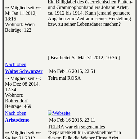
Ein Billiglabel des österreichischen Platten-
und Grammophonhändlers Johann Arlett,
⇒ Mitglied seit ⇐:
ca. 1912 bis 1914. Kann jemand genauere
Mi Jan 11 2012,
Angaben zum Zeitraum seiner Herstellung
18:15
bzw. zu seiner Lebensdauer machen?
Wohnort: Wien
Beiträge: 122
[ Bearbeitet Sa Mär 31 2012, 10:36 ]
Nach oben
WalterSchwanzer
Mo Feb 16 2015, 22:51
Telra mal ROSA
⇒ Mitglied seit ⇐:
Mo Dez 08 2014,
12:34
Wohnort:
Rohrendorf
Beiträge: 469
Nach oben
Aristodemo
Mo Feb 16 2015, 23:11
TELRA war ein sogenanntes
"Separatetikett für Großabnehmer" in
⇒ Mitglied seit ⇐:
diesem Falle die Wiener Firma Arlet.
Sa Jan 21 2012,