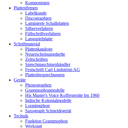
Komponisten
Plattenfirmen
Labelkunde
Discographien
Laminierte Schallplatten
Silberverfahren
Füllschriftverfahren
Langspielplatte
Schriftmaterial
Plattenkataloge
Neuerscheinungshefte
Zeitschriften
Sprechmaschinenhändler
Festschrift Carl Lindström AG
Plattenbesprechungen
Geräte
Phonographen
Grammophonmodelle
His Master's Voice Koffergeräte bis 1960
Indische Kolonialmodelle
Loopingphon
Saxograph Schneidegerät
Technik
Funktion Grammophon
Werkstatt