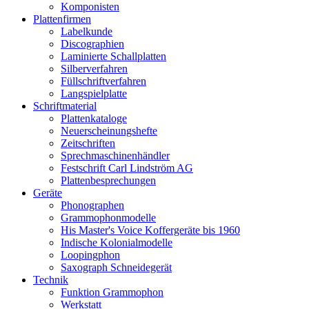
Komponisten
Plattenfirmen
Labelkunde
Discographien
Laminierte Schallplatten
Silberverfahren
Füllschriftverfahren
Langspielplatte
Schriftmaterial
Plattenkataloge
Neuerscheinungshefte
Zeitschriften
Sprechmaschinenhändler
Festschrift Carl Lindström AG
Plattenbesprechungen
Geräte
Phonographen
Grammophonmodelle
His Master's Voice Koffergeräte bis 1960
Indische Kolonialmodelle
Loopingphon
Saxograph Schneidegerät
Technik
Funktion Grammophon
Werkstatt