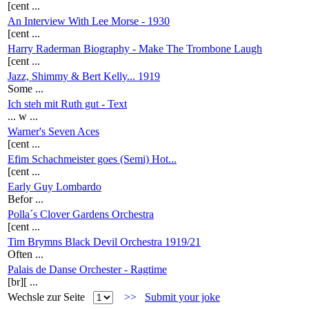
[cent ...
An Interview With Lee Morse - 1930
[cent ...
Harry Raderman Biography - Make The Trombone Laugh
[cent ...
Jazz, Shimmy & Bert Kelly... 1919
Some ...
Ich steh mit Ruth gut - Text
... w ...
Warner's Seven Aces
[cent ...
Efim Schachmeister goes (Semi) Hot...
[cent ...
Early Guy Lombardo
Befor ...
Polla´s Clover Gardens Orchestra
[cent ...
Tim Brymns Black Devil Orchestra 1919/21
Often ...
Palais de Danse Orchester - Ragtime
[br][ ...
Wechsle zur Seite
>>
Submit your joke