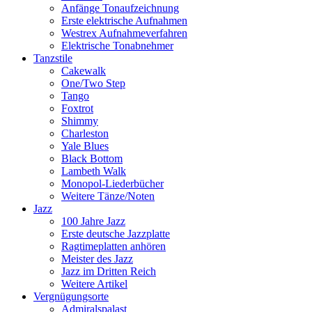
Anfänge Tonaufzeichnung
Erste elektrische Aufnahmen
Westrex Aufnahmeverfahren
Elektrische Tonabnehmer
Tanzstile
Cakewalk
One/Two Step
Tango
Foxtrot
Shimmy
Charleston
Yale Blues
Black Bottom
Lambeth Walk
Monopol-Liederbücher
Weitere Tänze/Noten
Jazz
100 Jahre Jazz
Erste deutsche Jazzplatte
Ragtimeplatten anhören
Meister des Jazz
Jazz im Dritten Reich
Weitere Artikel
Vergnügungsorte
Admiralspalast