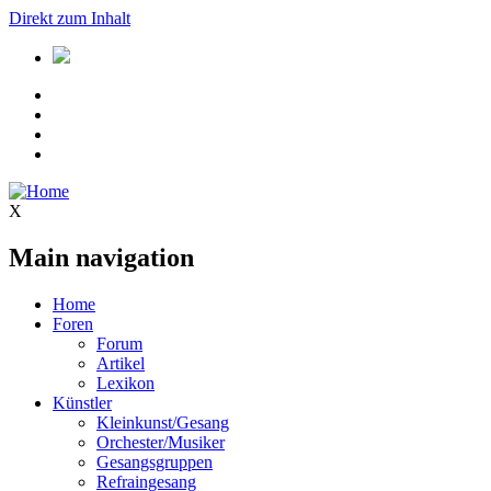
Direkt zum Inhalt
X
Main navigation
Home
Foren
Forum
Artikel
Lexikon
Künstler
Kleinkunst/Gesang
Orchester/Musiker
Gesangsgruppen
Refraingesang