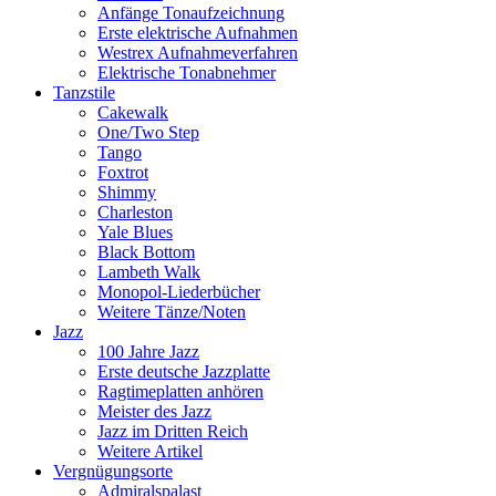
Anfänge Tonaufzeichnung
Erste elektrische Aufnahmen
Westrex Aufnahmeverfahren
Elektrische Tonabnehmer
Tanzstile
Cakewalk
One/Two Step
Tango
Foxtrot
Shimmy
Charleston
Yale Blues
Black Bottom
Lambeth Walk
Monopol-Liederbücher
Weitere Tänze/Noten
Jazz
100 Jahre Jazz
Erste deutsche Jazzplatte
Ragtimeplatten anhören
Meister des Jazz
Jazz im Dritten Reich
Weitere Artikel
Vergnügungsorte
Admiralspalast