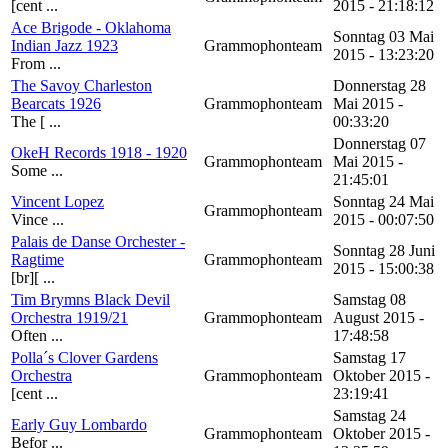
[cent ...
2015 - 21:18:12
Ace Brigode - Oklahoma
Sonntag 03 Mai
Indian Jazz 1923
Grammophonteam
2015 - 13:23:20
From ...
The Savoy Charleston
Donnerstag 28
Bearcats 1926
Grammophonteam
Mai 2015 -
The [ ...
00:33:20
Donnerstag 07
OkeH Records 1918 - 1920
Grammophonteam
Mai 2015 -
Some ...
21:45:01
Vincent Lopez
Sonntag 24 Mai
Grammophonteam
Vince ...
2015 - 00:07:50
Palais de Danse Orchester -
Sonntag 28 Juni
Ragtime
Grammophonteam
2015 - 15:00:38
[br][ ...
Tim Brymns Black Devil
Samstag 08
Orchestra 1919/21
Grammophonteam
August 2015 -
Often ...
17:48:58
Polla´s Clover Gardens
Samstag 17
Orchestra
Grammophonteam
Oktober 2015 -
[cent ...
23:19:41
Samstag 24
Early Guy Lombardo
Grammophonteam
Oktober 2015 -
Befor ...