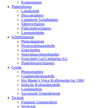
Komponisten
Plattenfirmen
Labelkunde
Discographien
Laminierte Schallplatten
Silberverfahren
Füllschriftverfahren
Langspielplatte
Schriftmaterial
Plattenkataloge
Neuerscheinungshefte
Zeitschriften
Sprechmaschinenhändler
Festschrift Carl Lindström AG
Plattenbesprechungen
Geräte
Phonographen
Grammophonmodelle
His Master's Voice Koffergeräte bis 1960
Indische Kolonialmodelle
Loopingphon
Saxograph Schneidegerät
Technik
Funktion Grammophon
Werkstatt