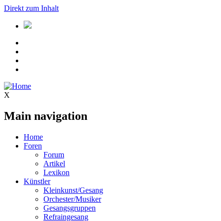
Direkt zum Inhalt
X
Main navigation
Home
Foren
Forum
Artikel
Lexikon
Künstler
Kleinkunst/Gesang
Orchester/Musiker
Gesangsgruppen
Refraingesang