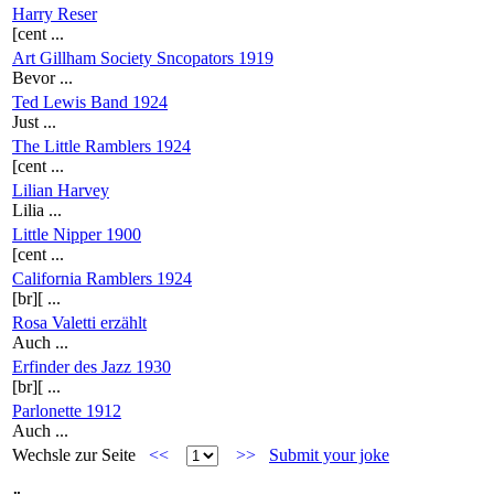
Harry Reser
[cent ...
Art Gillham Society Sncopators 1919
Bevor ...
Ted Lewis Band 1924
Just ...
The Little Ramblers 1924
[cent ...
Lilian Harvey
Lilia ...
Little Nipper 1900
[cent ...
California Ramblers 1924
[br][ ...
Rosa Valetti erzählt
Auch ...
Erfinder des Jazz 1930
[br][ ...
Parlonette 1912
Auch ...
Wechsle zur Seite
<<
>>
Submit your joke