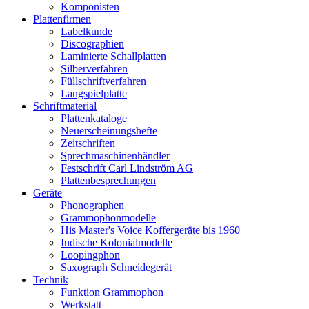
Komponisten
Plattenfirmen
Labelkunde
Discographien
Laminierte Schallplatten
Silberverfahren
Füllschriftverfahren
Langspielplatte
Schriftmaterial
Plattenkataloge
Neuerscheinungshefte
Zeitschriften
Sprechmaschinenhändler
Festschrift Carl Lindström AG
Plattenbesprechungen
Geräte
Phonographen
Grammophonmodelle
His Master's Voice Koffergeräte bis 1960
Indische Kolonialmodelle
Loopingphon
Saxograph Schneidegerät
Technik
Funktion Grammophon
Werkstatt