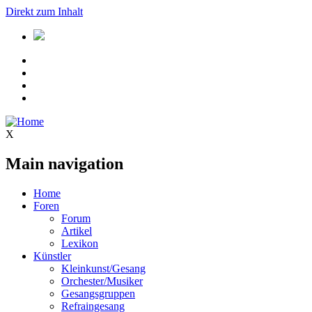
Direkt zum Inhalt
X
Main navigation
Home
Foren
Forum
Artikel
Lexikon
Künstler
Kleinkunst/Gesang
Orchester/Musiker
Gesangsgruppen
Refraingesang