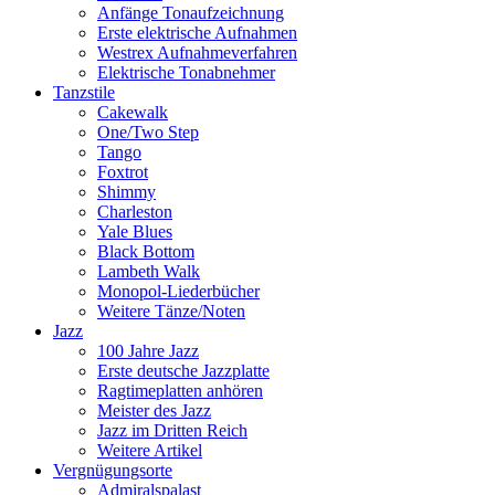
Anfänge Tonaufzeichnung
Erste elektrische Aufnahmen
Westrex Aufnahmeverfahren
Elektrische Tonabnehmer
Tanzstile
Cakewalk
One/Two Step
Tango
Foxtrot
Shimmy
Charleston
Yale Blues
Black Bottom
Lambeth Walk
Monopol-Liederbücher
Weitere Tänze/Noten
Jazz
100 Jahre Jazz
Erste deutsche Jazzplatte
Ragtimeplatten anhören
Meister des Jazz
Jazz im Dritten Reich
Weitere Artikel
Vergnügungsorte
Admiralspalast