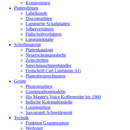
Komponisten
Plattenfirmen
Labelkunde
Discographien
Laminierte Schallplatten
Silberverfahren
Füllschriftverfahren
Langspielplatte
Schriftmaterial
Plattenkataloge
Neuerscheinungshefte
Zeitschriften
Sprechmaschinenhändler
Festschrift Carl Lindström AG
Plattenbesprechungen
Geräte
Phonographen
Grammophonmodelle
His Master's Voice Koffergeräte bis 1960
Indische Kolonialmodelle
Loopingphon
Saxograph Schneidegerät
Technik
Funktion Grammophon
Werkstatt