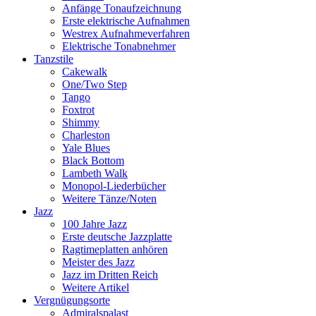
Anfänge Tonaufzeichnung
Erste elektrische Aufnahmen
Westrex Aufnahmeverfahren
Elektrische Tonabnehmer
Tanzstile
Cakewalk
One/Two Step
Tango
Foxtrot
Shimmy
Charleston
Yale Blues
Black Bottom
Lambeth Walk
Monopol-Liederbücher
Weitere Tänze/Noten
Jazz
100 Jahre Jazz
Erste deutsche Jazzplatte
Ragtimeplatten anhören
Meister des Jazz
Jazz im Dritten Reich
Weitere Artikel
Vergnügungsorte
Admiralspalast