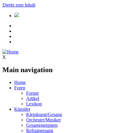
Direkt zum Inhalt
X
Main navigation
Home
Foren
Forum
Artikel
Lexikon
Künstler
Kleinkunst/Gesang
Orchester/Musiker
Gesangsgruppen
Refraingesang