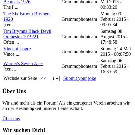
Bearcats 1926
Grammophonteam
Mai 2015 -
The [ ...
00:33:20
The Six Brown Brothers
Montag 09
1920
Grammophonteam
Februar 2015 -
[cent ...
09:05:34
Tim Brymns Black Devil
Samstag 08
Orchestra 1919/21
Grammophonteam
August 2015 -
Often ...
17:48:58
Vincent Lopez
Sonntag 24 Mai
Grammophonteam
Vince ...
2015 - 00:07:50
Samstag 06
Warner's Seven Aces
Grammophonteam
Februar 2016 -
[cent ...
16:35:59
Wechsle zur Seite
<<
Submit your joke
Über Uns
Wir sind mehr als ein Forum! Als eingetragener Verein arbeiten wir
an der Beständigkeit unserer Leidenschaft.
Über uns
Wir suchen Dich!