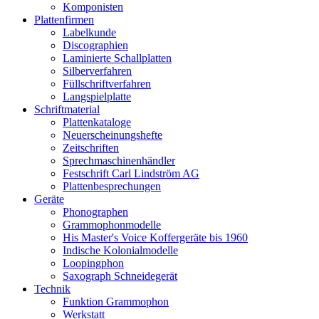
Komponisten
Plattenfirmen
Labelkunde
Discographien
Laminierte Schallplatten
Silberverfahren
Füllschriftverfahren
Langspielplatte
Schriftmaterial
Plattenkataloge
Neuerscheinungshefte
Zeitschriften
Sprechmaschinenhändler
Festschrift Carl Lindström AG
Plattenbesprechungen
Geräte
Phonographen
Grammophonmodelle
His Master's Voice Koffergeräte bis 1960
Indische Kolonialmodelle
Loopingphon
Saxograph Schneidegerät
Technik
Funktion Grammophon
Werkstatt