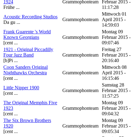
1924
Grammophonteam
Februar 2015 -
Frühe ...
11:17:28
Mittwoch 01
Acoustic Recording Studios
Grammophonteam
April 2015 -
Da gu ...
14:59:03
Frank Guarente 's World
Montag 09
Known Georgians
Grammophonteam
Februar 2015 -
[cent ...
09:07:46
1921 - Original Piccadilly
Freitag 27
Four Jazz Band
Grammophonteam
Februar 2015 -
[b]Pi ...
20:16:40
Coon Sanders Original
Mittwoch 08
Nighthawks Orchestra
Grammophonteam
April 2015 -
[cent ...
16:15:46
Samstag 28
Little Nipper 1900
Grammophonteam
Februar 2015 -
[cent ...
11:57:25
The Original Memphis Five
Montag 09
1923
Grammophonteam
Februar 2015 -
[cent ...
09:04:32
The Six Brown Brothers
Montag 09
1920
Grammophonteam
Februar 2015 -
[cent ...
09:05:34