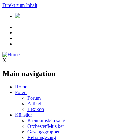
Direkt zum Inhalt
X
Main navigation
Home
Foren
Forum
Artikel
Lexikon
Künstler
Kleinkunst/Gesang
Orchester/Musiker
Gesangsgruppen
Refraingesang