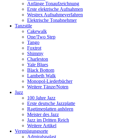
Anfänge Tonaufzeichnung
Erste elektrische Aufnahmen
Westrex Aufnahmeverfahren
Elektrische Tonabnehmer
Tanzstile
Cakewalk
One/Two Step
Tango
Foxtrot
Shimmy
Charleston
Yale Blues
Black Bottom
Lambeth Walk
Monopol-Liederbücher
Weitere Tänze/Noten
Jazz
100 Jahre Jazz
Erste deutsche Jazzplatte
Ragtimeplatten anhören
Meister des Jazz
Jazz im Dritten Reich
Weitere Artikel
Vergnügungsorte
Admiralspalast