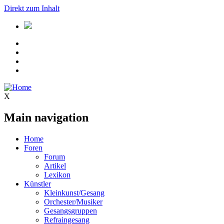
Direkt zum Inhalt
X
Main navigation
Home
Foren
Forum
Artikel
Lexikon
Künstler
Kleinkunst/Gesang
Orchester/Musiker
Gesangsgruppen
Refraingesang