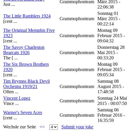
Grammophonteam
März 2015 -
Just ...
22:06:38
Sonntag 01
The Little Ramblers 1924
Grammophonteam
März 2015 -
[cent ...
00:22:14
The Original Memphis Five
Montag 09
1923
Grammophonteam
Februar 2015 -
[cent ...
09:04:32
The Savoy Charleston
Donnerstag 28
Bearcats 1926
Grammophonteam
Mai 2015 -
The [ ...
00:33:20
The Six Brown Brothers
Montag 09
1920
Grammophonteam
Februar 2015 -
[cent ...
09:05:34
Tim Brymns Black Devil
Samstag 08
Orchestra 1919/21
Grammophonteam
August 2015 -
Often ...
17:48:58
Vincent Lopez
Sonntag 24 Mai
Grammophonteam
Vince ...
2015 - 00:07:50
Samstag 06
Warner's Seven Aces
Grammophonteam
Februar 2016 -
[cent ...
16:35:59
Wechsle zur Seite
<<
Submit your joke