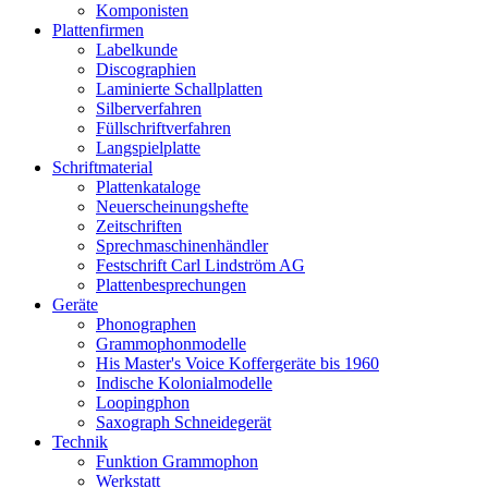
Komponisten
Plattenfirmen
Labelkunde
Discographien
Laminierte Schallplatten
Silberverfahren
Füllschriftverfahren
Langspielplatte
Schriftmaterial
Plattenkataloge
Neuerscheinungshefte
Zeitschriften
Sprechmaschinenhändler
Festschrift Carl Lindström AG
Plattenbesprechungen
Geräte
Phonographen
Grammophonmodelle
His Master's Voice Koffergeräte bis 1960
Indische Kolonialmodelle
Loopingphon
Saxograph Schneidegerät
Technik
Funktion Grammophon
Werkstatt