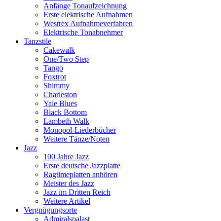
Anfänge Tonaufzeichnung
Erste elektrische Aufnahmen
Westrex Aufnahmeverfahren
Elektrische Tonabnehmer
Tanzstile
Cakewalk
One/Two Step
Tango
Foxtrot
Shimmy
Charleston
Yale Blues
Black Bottom
Lambeth Walk
Monopol-Liederbücher
Weitere Tänze/Noten
Jazz
100 Jahre Jazz
Erste deutsche Jazzplatte
Ragtimeplatten anhören
Meister des Jazz
Jazz im Dritten Reich
Weitere Artikel
Vergnügungsorte
Admiralspalast