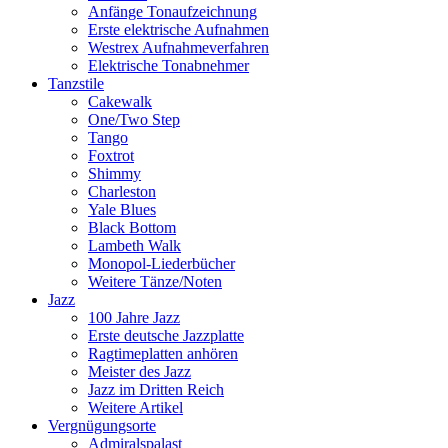
Anfänge Tonaufzeichnung
Erste elektrische Aufnahmen
Westrex Aufnahmeverfahren
Elektrische Tonabnehmer
Tanzstile
Cakewalk
One/Two Step
Tango
Foxtrot
Shimmy
Charleston
Yale Blues
Black Bottom
Lambeth Walk
Monopol-Liederbücher
Weitere Tänze/Noten
Jazz
100 Jahre Jazz
Erste deutsche Jazzplatte
Ragtimeplatten anhören
Meister des Jazz
Jazz im Dritten Reich
Weitere Artikel
Vergnügungsorte
Admiralspalast