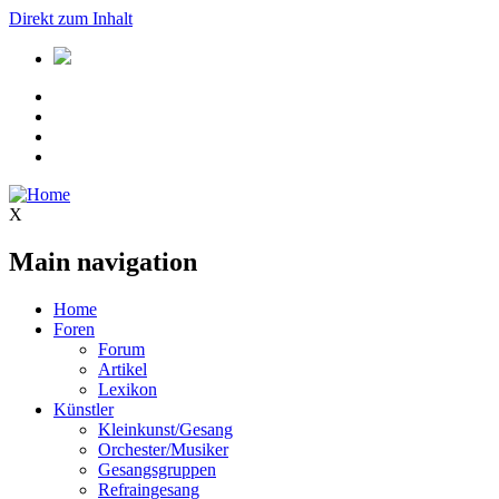
Direkt zum Inhalt
X
Main navigation
Home
Foren
Forum
Artikel
Lexikon
Künstler
Kleinkunst/Gesang
Orchester/Musiker
Gesangsgruppen
Refraingesang