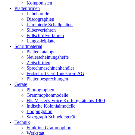
Komponisten
Plattenfirmen
Labelkunde
Discographien
Laminierte Schallplatten
Silberverfahren
Füllschriftverfahren
Langspielplatte
Schriftmaterial
Plattenkataloge
Neuerscheinungshefte
Zeitschriften
Sprechmaschinenhändler
Festschrift Carl Lindström AG
Plattenbesprechungen
Geräte
Phonographen
Grammophonmodelle
His Master's Voice Koffergeräte bis 1960
Indische Kolonialmodelle
Loopingphon
Saxograph Schneidegerät
Technik
Funktion Grammophon
Werkstatt