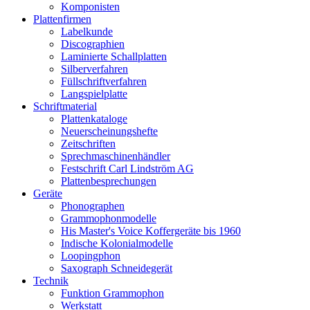
Komponisten
Plattenfirmen
Labelkunde
Discographien
Laminierte Schallplatten
Silberverfahren
Füllschriftverfahren
Langspielplatte
Schriftmaterial
Plattenkataloge
Neuerscheinungshefte
Zeitschriften
Sprechmaschinenhändler
Festschrift Carl Lindström AG
Plattenbesprechungen
Geräte
Phonographen
Grammophonmodelle
His Master's Voice Koffergeräte bis 1960
Indische Kolonialmodelle
Loopingphon
Saxograph Schneidegerät
Technik
Funktion Grammophon
Werkstatt