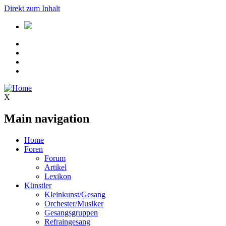
Direkt zum Inhalt
X
Main navigation
Home
Foren
Forum
Artikel
Lexikon
Künstler
Kleinkunst/Gesang
Orchester/Musiker
Gesangsgruppen
Refraingesang