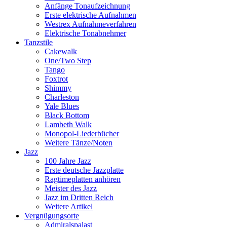
Anfänge Tonaufzeichnung
Erste elektrische Aufnahmen
Westrex Aufnahmeverfahren
Elektrische Tonabnehmer
Tanzstile
Cakewalk
One/Two Step
Tango
Foxtrot
Shimmy
Charleston
Yale Blues
Black Bottom
Lambeth Walk
Monopol-Liederbücher
Weitere Tänze/Noten
Jazz
100 Jahre Jazz
Erste deutsche Jazzplatte
Ragtimeplatten anhören
Meister des Jazz
Jazz im Dritten Reich
Weitere Artikel
Vergnügungsorte
Admiralspalast